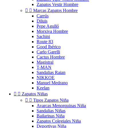
Zapatos Vestir Hombre


Marcas Zapatos Hombre
Carrús
Diluis
Pepe Agulló
Morxiva Hombre
Sachini
Route 83
Good Ibérico
Carlo Garelli
Cactus Hombre
Magistral
T-MAN
Sandalias Raian
NIKKOE
Manuel Medrano
Keelan


Zapatos Niñas


Tipos Zapatos Niña
Avarcas Menorquinas Niña
Sandalias Niñas
Bailarinas Niña
Zapatos Colegiales Niña
Deportivas Niña