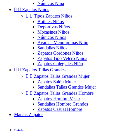
Náuticos Niña


Zapatos Niños


Tipos Zapatos Niños
Botines Niños
Deportivas Niños
Mocasines Niños
Náuticos Niños
Avarcas Menorquinas Niño
Sandalias Niños
Zapatos Cordones Niños
Zapatos Tipo Velcro Niños
Zapatos Colegiales Niño


Zapatos Tallas Grandes


Zapatos Tallas Grandes Mujer
Zapatos Salón Mujer
Sandalias Tallas Grandes Mujer


Zapatos Tallas Grandes Hombre
Zapatos Hombre Vestir
Sandalias Hombre Grandes
Zapatos Casual Hombre
Marcas Zapatos
Inicio