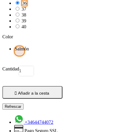
36
37
38
39
40
Color
Salmón
Cantidad

Añadir a la cesta
+34644744072
Pago Seguro SSL