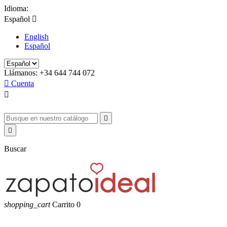
Idioma:
Español

English
Español
Llámanos:
+34 644 744 072

Cuenta



Buscar
shopping_cart
Carrito
0