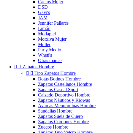
Cactus Mujer
DSD
Gavi's
JAM
Jennifer Pallarés
Limón
Modapiel
Morxiva Mujer
Müller
Par y Medio
Wheti's
Otras marcas


Zapatos Hombre


Tipo Zapatos Hombre
Botas Botines Hombre
Zapatos Castellanos Hombre
Zapatos Casual Sport
Calzado Deportivo Hombre
Zapatos Náuticos y Kiowas
Avarcas Menorquinas Hombre
Sandalias Hombre
Zapatos Suela de Cuero
Zapatos Cordones Hombre
Zuecos Hombre
Zapatos Tipo Velcro Hombre