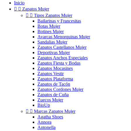
Inicio


Zapatos Mujer


Tipos Zapatos Mujer
Bailarinas y Francesitas
Botas Mujer
Botines Mujer
Avarcas Menorquinas Mujer
Sandalias Mujer
Zapatos Castellanos Mujer
Deportivas Mujer
Zapatos Anchos Especiales
Zapatos Fiesta y Bodas
Zapatos Mocasines
Zapatos Vestir
Zapatos Plataforma
Zapatos de Tacón
Zapatos Cordones Mujer
Zapatos de Cuña
Zuecos Mujer
BioUp


Marcas Zapatos Mujer
Agatha Shoes
Annora
Antonella