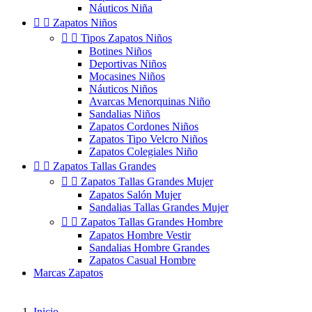
Náuticos Niña


Zapatos Niños


Tipos Zapatos Niños
Botines Niños
Deportivas Niños
Mocasines Niños
Náuticos Niños
Avarcas Menorquinas Niño
Sandalias Niños
Zapatos Cordones Niños
Zapatos Tipo Velcro Niños
Zapatos Colegiales Niño


Zapatos Tallas Grandes


Zapatos Tallas Grandes Mujer
Zapatos Salón Mujer
Sandalias Tallas Grandes Mujer


Zapatos Tallas Grandes Hombre
Zapatos Hombre Vestir
Sandalias Hombre Grandes
Zapatos Casual Hombre
Marcas Zapatos
Inicio