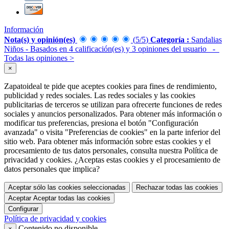
Información
Nota(s) y opinión(es)
(
5
/
5
)
Categoría :
Sandalias
Niños
- Basados en
4
calificación(es) y
3
opiniones del usuario
-
Todas las opiniones
>
×
Zapatoideal te pide que aceptes cookies para fines de rendimiento,
publicidad y redes sociales. Las redes sociales y las cookies
publicitarias de terceros se utilizan para ofrecerte funciones de redes
sociales y anuncios personalizados. Para obtener más información o
modificar tus preferencias, presiona el botón "Configuración
avanzada" o visita "Preferencias de cookies" en la parte inferior del
sitio web. Para obtener más información sobre estas cookies y el
procesamiento de tus datos personales, consulta nuestra Política de
privacidad y cookies. ¿Aceptas estas cookies y el procesamiento de
datos personales que implica?
Aceptar sólo las cookies seleccionadas
Rechazar todas las cookies
Aceptar
Aceptar todas las cookies
Configurar
Política de privacidad y cookies
Contenido no disponible
×