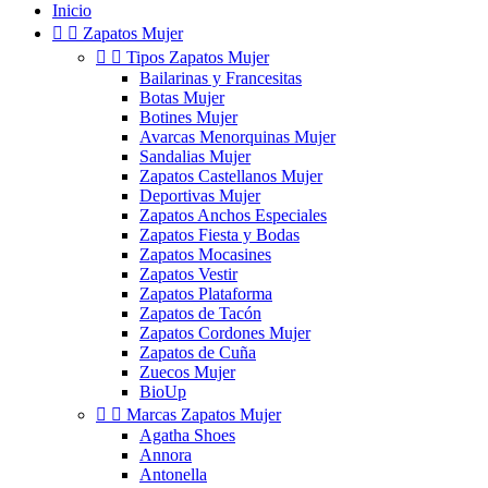
Inicio


Zapatos Mujer


Tipos Zapatos Mujer
Bailarinas y Francesitas
Botas Mujer
Botines Mujer
Avarcas Menorquinas Mujer
Sandalias Mujer
Zapatos Castellanos Mujer
Deportivas Mujer
Zapatos Anchos Especiales
Zapatos Fiesta y Bodas
Zapatos Mocasines
Zapatos Vestir
Zapatos Plataforma
Zapatos de Tacón
Zapatos Cordones Mujer
Zapatos de Cuña
Zuecos Mujer
BioUp


Marcas Zapatos Mujer
Agatha Shoes
Annora
Antonella