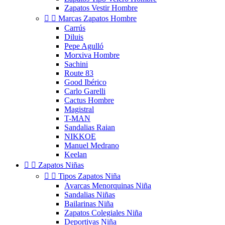
Zapatos Vestir Hombre


Marcas Zapatos Hombre
Carrús
Diluis
Pepe Agulló
Morxiva Hombre
Sachini
Route 83
Good Ibérico
Carlo Garelli
Cactus Hombre
Magistral
T-MAN
Sandalias Raian
NIKKOE
Manuel Medrano
Keelan


Zapatos Niñas


Tipos Zapatos Niña
Avarcas Menorquinas Niña
Sandalias Niñas
Bailarinas Niña
Zapatos Colegiales Niña
Deportivas Niña