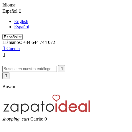
Idioma:
Español

English
Español
Llámanos:
+34 644 744 072

Cuenta



Buscar
shopping_cart
Carrito
0