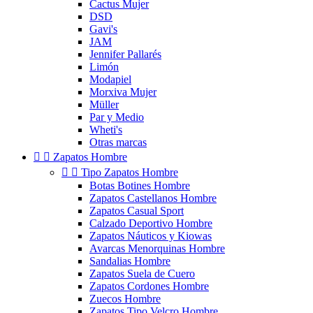
Cactus Mujer
DSD
Gavi's
JAM
Jennifer Pallarés
Limón
Modapiel
Morxiva Mujer
Müller
Par y Medio
Wheti's
Otras marcas


Zapatos Hombre


Tipo Zapatos Hombre
Botas Botines Hombre
Zapatos Castellanos Hombre
Zapatos Casual Sport
Calzado Deportivo Hombre
Zapatos Náuticos y Kiowas
Avarcas Menorquinas Hombre
Sandalias Hombre
Zapatos Suela de Cuero
Zapatos Cordones Hombre
Zuecos Hombre
Zapatos Tipo Velcro Hombre