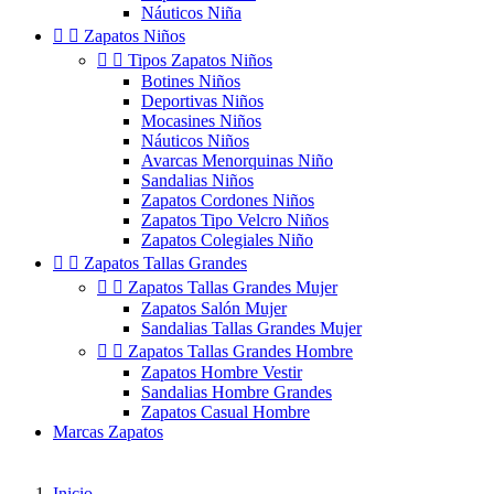
Náuticos Niña


Zapatos Niños


Tipos Zapatos Niños
Botines Niños
Deportivas Niños
Mocasines Niños
Náuticos Niños
Avarcas Menorquinas Niño
Sandalias Niños
Zapatos Cordones Niños
Zapatos Tipo Velcro Niños
Zapatos Colegiales Niño


Zapatos Tallas Grandes


Zapatos Tallas Grandes Mujer
Zapatos Salón Mujer
Sandalias Tallas Grandes Mujer


Zapatos Tallas Grandes Hombre
Zapatos Hombre Vestir
Sandalias Hombre Grandes
Zapatos Casual Hombre
Marcas Zapatos
Inicio