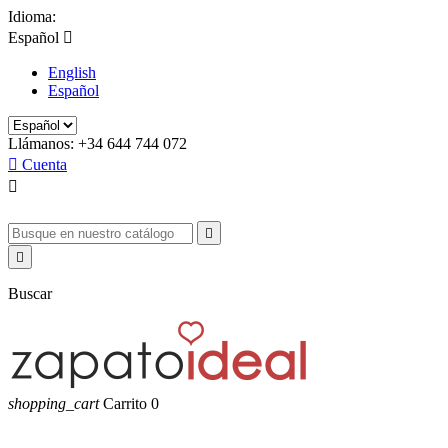
Idioma:
Español

English
Español
Llámanos:
+34 644 744 072

Cuenta



Buscar
shopping_cart
Carrito
0