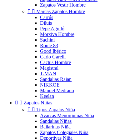
Zapatos Vestir Hombre


Marcas Zapatos Hombre
Carrús
Diluis
Pepe Agulló
Morxiva Hombre
Sachini
Route 83
Good Ibérico
Carlo Garelli
Cactus Hombre
Magistral
T-MAN
Sandalias Raian
NIKKOE
Manuel Medrano
Keelan


Zapatos Niñas


Tipos Zapatos Niña
Avarcas Menorquinas Niña
Sandalias Niñas
Bailarinas Niña
Zapatos Colegiales Niña
Deportivas Niña