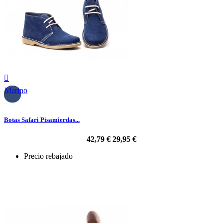

Marino
Botas Safari Pisamierdas...
42,79 €
29,95 €
Precio rebajado
-30%