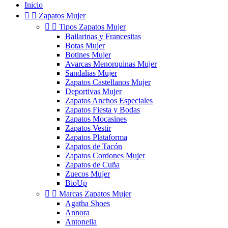
Inicio


Zapatos Mujer


Tipos Zapatos Mujer
Bailarinas y Francesitas
Botas Mujer
Botines Mujer
Avarcas Menorquinas Mujer
Sandalias Mujer
Zapatos Castellanos Mujer
Deportivas Mujer
Zapatos Anchos Especiales
Zapatos Fiesta y Bodas
Zapatos Mocasines
Zapatos Vestir
Zapatos Plataforma
Zapatos de Tacón
Zapatos Cordones Mujer
Zapatos de Cuña
Zuecos Mujer
BioUp


Marcas Zapatos Mujer
Agatha Shoes
Annora
Antonella