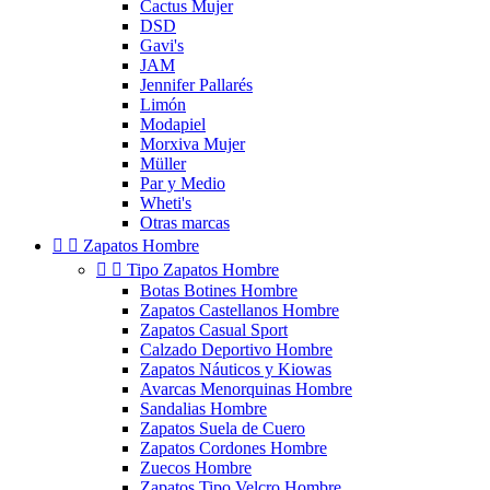
Cactus Mujer
DSD
Gavi's
JAM
Jennifer Pallarés
Limón
Modapiel
Morxiva Mujer
Müller
Par y Medio
Wheti's
Otras marcas


Zapatos Hombre


Tipo Zapatos Hombre
Botas Botines Hombre
Zapatos Castellanos Hombre
Zapatos Casual Sport
Calzado Deportivo Hombre
Zapatos Náuticos y Kiowas
Avarcas Menorquinas Hombre
Sandalias Hombre
Zapatos Suela de Cuero
Zapatos Cordones Hombre
Zuecos Hombre
Zapatos Tipo Velcro Hombre