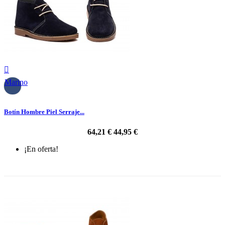

Marino
Botín Hombre Piel Serraje...
64,21 €
44,95 €
¡En oferta!
-30%