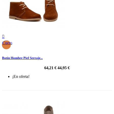

Cuero
Botín Hombre Piel Serraje...
64,21 €
44,95 €
¡En oferta!
-30%