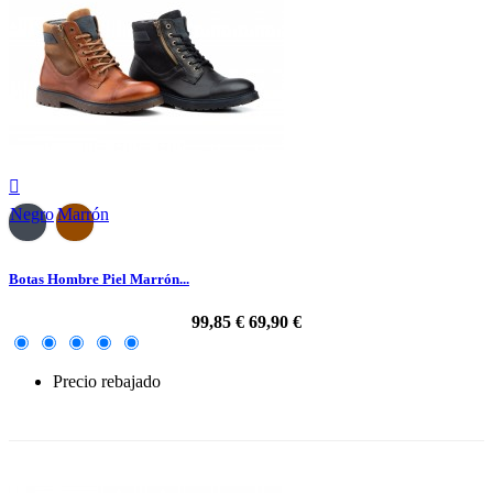

Negro
Marrón
Botas Hombre Piel Marrón...
99,85 €
69,90 €
Precio rebajado
-30%