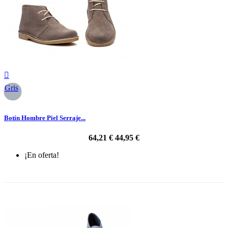

Gris
Botín Hombre Piel Serraje...
64,21 €
44,95 €
¡En oferta!
-30%