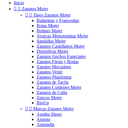
Inicio


Zapatos Mujer


Tipos Zapatos Mujer
Bailarinas y Francesitas
Botas Mujer
Botines Mujer
Avarcas Menorquinas Mujer
Sandalias Mujer
Zapatos Castellanos Mujer
Deportivas Mujer
Zapatos Anchos Especiales
Zapatos Fiesta y Bodas
Zapatos Mocasines
Zapatos Vestir
Zapatos Plataforma
Zapatos de Tacón
Zapatos Cordones Mujer
Zapatos de Cuña
Zuecos Mujer
BioUp


Marcas Zapatos Mujer
Agatha Shoes
Annora
Antonella