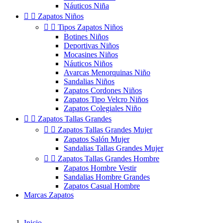
Náuticos Niña


Zapatos Niños


Tipos Zapatos Niños
Botines Niños
Deportivas Niños
Mocasines Niños
Náuticos Niños
Avarcas Menorquinas Niño
Sandalias Niños
Zapatos Cordones Niños
Zapatos Tipo Velcro Niños
Zapatos Colegiales Niño


Zapatos Tallas Grandes


Zapatos Tallas Grandes Mujer
Zapatos Salón Mujer
Sandalias Tallas Grandes Mujer


Zapatos Tallas Grandes Hombre
Zapatos Hombre Vestir
Sandalias Hombre Grandes
Zapatos Casual Hombre
Marcas Zapatos
Inicio