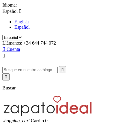
Idioma:
Español

English
Español
Llámanos:
+34 644 744 072

Cuenta



Buscar
shopping_cart
Carrito
0