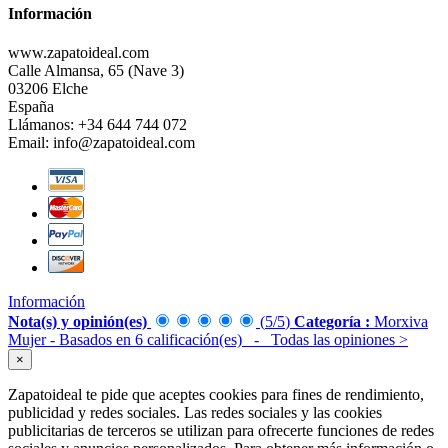
Información
www.zapatoideal.com
Calle Almansa, 65 (Nave 3)
03206 Elche
España
Llámanos:
+34 644 744 072
Email:
info@zapatoideal.com
Información
Nota(s) y opinión(es)
(
5
/
5
)
Categoría :
Morxiva
Mujer
- Basados en
6
calificación(es)
- Todas las opiniones
>
×
Zapatoideal te pide que aceptes cookies para fines de rendimiento,
publicidad y redes sociales. Las redes sociales y las cookies
publicitarias de terceros se utilizan para ofrecerte funciones de redes