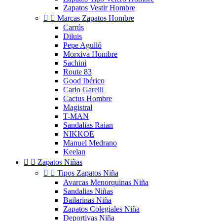
Zapatos Vestir Hombre


Marcas Zapatos Hombre
Carrús
Diluis
Pepe Agulló
Morxiva Hombre
Sachini
Route 83
Good Ibérico
Carlo Garelli
Cactus Hombre
Magistral
T-MAN
Sandalias Raian
NIKKOE
Manuel Medrano
Keelan


Zapatos Niñas


Tipos Zapatos Niña
Avarcas Menorquinas Niña
Sandalias Niñas
Bailarinas Niña
Zapatos Colegiales Niña
Deportivas Niña