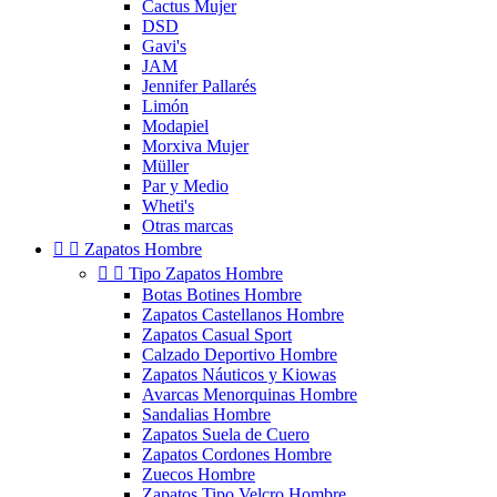
Cactus Mujer
DSD
Gavi's
JAM
Jennifer Pallarés
Limón
Modapiel
Morxiva Mujer
Müller
Par y Medio
Wheti's
Otras marcas


Zapatos Hombre


Tipo Zapatos Hombre
Botas Botines Hombre
Zapatos Castellanos Hombre
Zapatos Casual Sport
Calzado Deportivo Hombre
Zapatos Náuticos y Kiowas
Avarcas Menorquinas Hombre
Sandalias Hombre
Zapatos Suela de Cuero
Zapatos Cordones Hombre
Zuecos Hombre
Zapatos Tipo Velcro Hombre