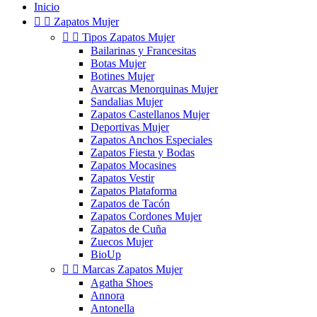
Inicio


Zapatos Mujer


Tipos Zapatos Mujer
Bailarinas y Francesitas
Botas Mujer
Botines Mujer
Avarcas Menorquinas Mujer
Sandalias Mujer
Zapatos Castellanos Mujer
Deportivas Mujer
Zapatos Anchos Especiales
Zapatos Fiesta y Bodas
Zapatos Mocasines
Zapatos Vestir
Zapatos Plataforma
Zapatos de Tacón
Zapatos Cordones Mujer
Zapatos de Cuña
Zuecos Mujer
BioUp


Marcas Zapatos Mujer
Agatha Shoes
Annora
Antonella