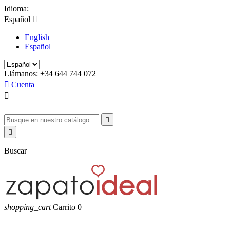
Idioma:
Español

English
Español
Llámanos:
+34 644 744 072

Cuenta



Buscar
shopping_cart
Carrito
0