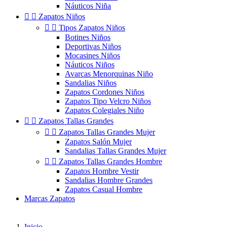
Náuticos Niña


Zapatos Niños


Tipos Zapatos Niños
Botines Niños
Deportivas Niños
Mocasines Niños
Náuticos Niños
Avarcas Menorquinas Niño
Sandalias Niños
Zapatos Cordones Niños
Zapatos Tipo Velcro Niños
Zapatos Colegiales Niño


Zapatos Tallas Grandes


Zapatos Tallas Grandes Mujer
Zapatos Salón Mujer
Sandalias Tallas Grandes Mujer


Zapatos Tallas Grandes Hombre
Zapatos Hombre Vestir
Sandalias Hombre Grandes
Zapatos Casual Hombre
Marcas Zapatos
Inicio