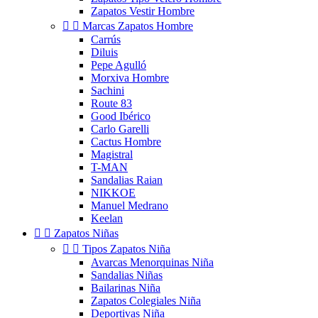
Zapatos Vestir Hombre


Marcas Zapatos Hombre
Carrús
Diluis
Pepe Agulló
Morxiva Hombre
Sachini
Route 83
Good Ibérico
Carlo Garelli
Cactus Hombre
Magistral
T-MAN
Sandalias Raian
NIKKOE
Manuel Medrano
Keelan


Zapatos Niñas


Tipos Zapatos Niña
Avarcas Menorquinas Niña
Sandalias Niñas
Bailarinas Niña
Zapatos Colegiales Niña
Deportivas Niña