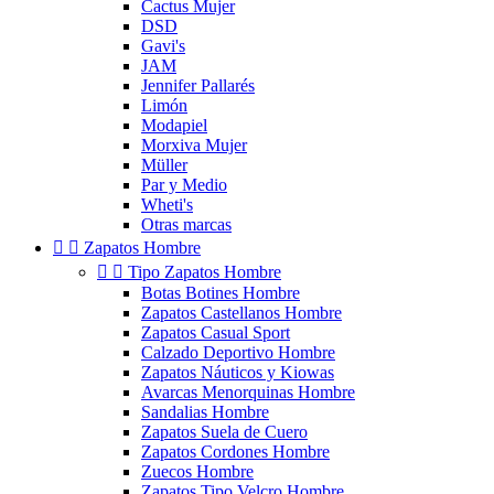
Cactus Mujer
DSD
Gavi's
JAM
Jennifer Pallarés
Limón
Modapiel
Morxiva Mujer
Müller
Par y Medio
Wheti's
Otras marcas


Zapatos Hombre


Tipo Zapatos Hombre
Botas Botines Hombre
Zapatos Castellanos Hombre
Zapatos Casual Sport
Calzado Deportivo Hombre
Zapatos Náuticos y Kiowas
Avarcas Menorquinas Hombre
Sandalias Hombre
Zapatos Suela de Cuero
Zapatos Cordones Hombre
Zuecos Hombre
Zapatos Tipo Velcro Hombre