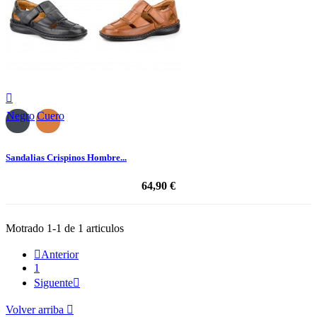

Negro
Cuero
Sandalias Crispinos Hombre...
64,90 €
Motrado 1-1 de 1 articulos

Anterior
1
Siguente

Volver arriba
