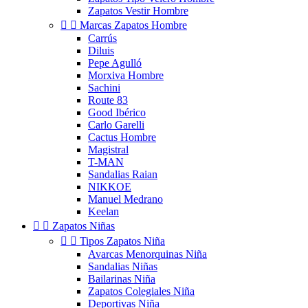
Zapatos Vestir Hombre


Marcas Zapatos Hombre
Carrús
Diluis
Pepe Agulló
Morxiva Hombre
Sachini
Route 83
Good Ibérico
Carlo Garelli
Cactus Hombre
Magistral
T-MAN
Sandalias Raian
NIKKOE
Manuel Medrano
Keelan


Zapatos Niñas


Tipos Zapatos Niña
Avarcas Menorquinas Niña
Sandalias Niñas
Bailarinas Niña
Zapatos Colegiales Niña
Deportivas Niña