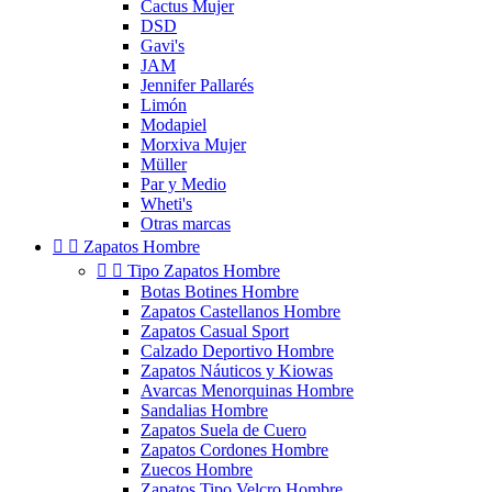
Cactus Mujer
DSD
Gavi's
JAM
Jennifer Pallarés
Limón
Modapiel
Morxiva Mujer
Müller
Par y Medio
Wheti's
Otras marcas


Zapatos Hombre


Tipo Zapatos Hombre
Botas Botines Hombre
Zapatos Castellanos Hombre
Zapatos Casual Sport
Calzado Deportivo Hombre
Zapatos Náuticos y Kiowas
Avarcas Menorquinas Hombre
Sandalias Hombre
Zapatos Suela de Cuero
Zapatos Cordones Hombre
Zuecos Hombre
Zapatos Tipo Velcro Hombre