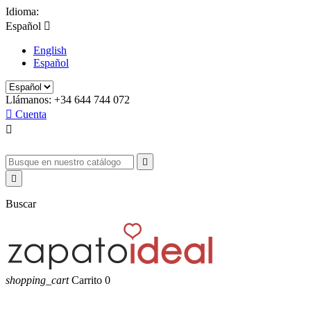
Idioma:
Español

English
Español
Llámanos:
+34 644 744 072

Cuenta



Buscar
shopping_cart
Carrito
0