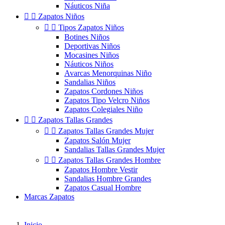
Náuticos Niña


Zapatos Niños


Tipos Zapatos Niños
Botines Niños
Deportivas Niños
Mocasines Niños
Náuticos Niños
Avarcas Menorquinas Niño
Sandalias Niños
Zapatos Cordones Niños
Zapatos Tipo Velcro Niños
Zapatos Colegiales Niño


Zapatos Tallas Grandes


Zapatos Tallas Grandes Mujer
Zapatos Salón Mujer
Sandalias Tallas Grandes Mujer


Zapatos Tallas Grandes Hombre
Zapatos Hombre Vestir
Sandalias Hombre Grandes
Zapatos Casual Hombre
Marcas Zapatos
Inicio