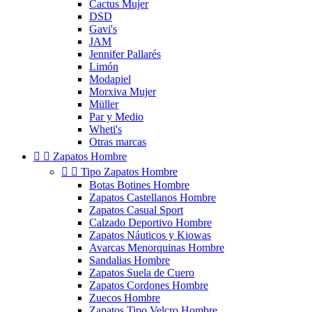
Cactus Mujer
DSD
Gavi's
JAM
Jennifer Pallarés
Limón
Modapiel
Morxiva Mujer
Müller
Par y Medio
Wheti's
Otras marcas


Zapatos Hombre


Tipo Zapatos Hombre
Botas Botines Hombre
Zapatos Castellanos Hombre
Zapatos Casual Sport
Calzado Deportivo Hombre
Zapatos Náuticos y Kiowas
Avarcas Menorquinas Hombre
Sandalias Hombre
Zapatos Suela de Cuero
Zapatos Cordones Hombre
Zuecos Hombre
Zapatos Tipo Velcro Hombre