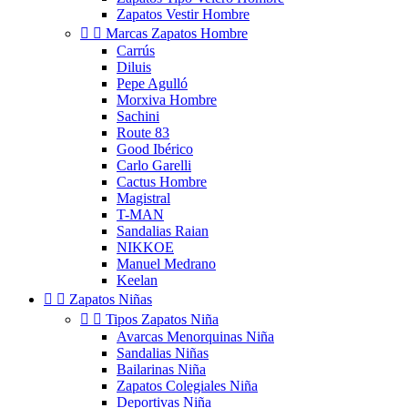
Zapatos Vestir Hombre


Marcas Zapatos Hombre
Carrús
Diluis
Pepe Agulló
Morxiva Hombre
Sachini
Route 83
Good Ibérico
Carlo Garelli
Cactus Hombre
Magistral
T-MAN
Sandalias Raian
NIKKOE
Manuel Medrano
Keelan


Zapatos Niñas


Tipos Zapatos Niña
Avarcas Menorquinas Niña
Sandalias Niñas
Bailarinas Niña
Zapatos Colegiales Niña
Deportivas Niña