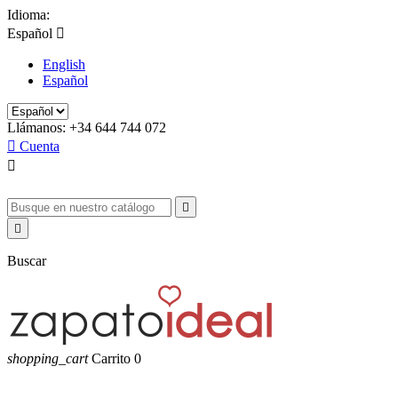
Idioma:
Español

English
Español
Llámanos:
+34 644 744 072

Cuenta



Buscar
shopping_cart
Carrito
0