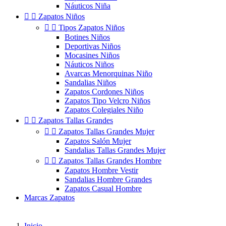
Náuticos Niña


Zapatos Niños


Tipos Zapatos Niños
Botines Niños
Deportivas Niños
Mocasines Niños
Náuticos Niños
Avarcas Menorquinas Niño
Sandalias Niños
Zapatos Cordones Niños
Zapatos Tipo Velcro Niños
Zapatos Colegiales Niño


Zapatos Tallas Grandes


Zapatos Tallas Grandes Mujer
Zapatos Salón Mujer
Sandalias Tallas Grandes Mujer


Zapatos Tallas Grandes Hombre
Zapatos Hombre Vestir
Sandalias Hombre Grandes
Zapatos Casual Hombre
Marcas Zapatos
Inicio