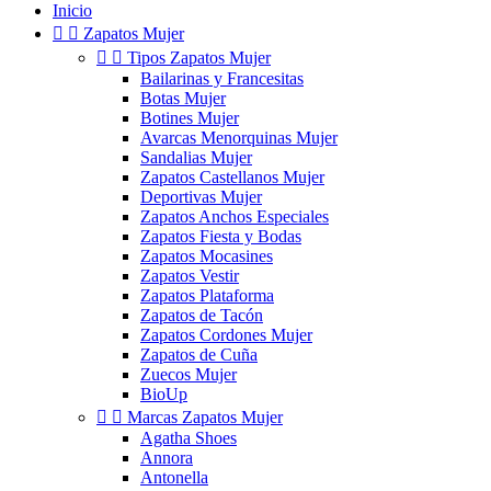
Inicio


Zapatos Mujer


Tipos Zapatos Mujer
Bailarinas y Francesitas
Botas Mujer
Botines Mujer
Avarcas Menorquinas Mujer
Sandalias Mujer
Zapatos Castellanos Mujer
Deportivas Mujer
Zapatos Anchos Especiales
Zapatos Fiesta y Bodas
Zapatos Mocasines
Zapatos Vestir
Zapatos Plataforma
Zapatos de Tacón
Zapatos Cordones Mujer
Zapatos de Cuña
Zuecos Mujer
BioUp


Marcas Zapatos Mujer
Agatha Shoes
Annora
Antonella