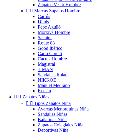
Zapatos Vestir Hombre


Marcas Zapatos Hombre
Carrús
Diluis
Pepe Agulló
Morxiva Hombre
Sachini
Route 83
Good Ibérico
Carlo Garelli
Cactus Hombre
Magistral
T-MAN
Sandalias Raian
NIKKOE
Manuel Medrano
Keelan


Zapatos Niñas


Tipos Zapatos Niña
Avarcas Menorquinas Niña
Sandalias Niñas
Bailarinas Niña
Zapatos Colegiales Niña
Deportivas Niña