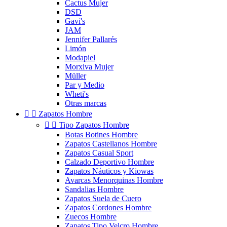
Cactus Mujer
DSD
Gavi's
JAM
Jennifer Pallarés
Limón
Modapiel
Morxiva Mujer
Müller
Par y Medio
Wheti's
Otras marcas


Zapatos Hombre


Tipo Zapatos Hombre
Botas Botines Hombre
Zapatos Castellanos Hombre
Zapatos Casual Sport
Calzado Deportivo Hombre
Zapatos Náuticos y Kiowas
Avarcas Menorquinas Hombre
Sandalias Hombre
Zapatos Suela de Cuero
Zapatos Cordones Hombre
Zuecos Hombre
Zapatos Tipo Velcro Hombre