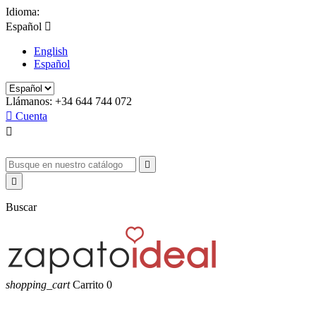
Idioma:
Español

English
Español
Llámanos:
+34 644 744 072

Cuenta



Buscar
shopping_cart
Carrito
0