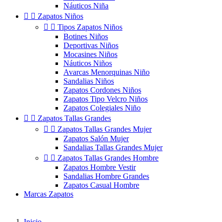
Náuticos Niña


Zapatos Niños


Tipos Zapatos Niños
Botines Niños
Deportivas Niños
Mocasines Niños
Náuticos Niños
Avarcas Menorquinas Niño
Sandalias Niños
Zapatos Cordones Niños
Zapatos Tipo Velcro Niños
Zapatos Colegiales Niño


Zapatos Tallas Grandes


Zapatos Tallas Grandes Mujer
Zapatos Salón Mujer
Sandalias Tallas Grandes Mujer


Zapatos Tallas Grandes Hombre
Zapatos Hombre Vestir
Sandalias Hombre Grandes
Zapatos Casual Hombre
Marcas Zapatos
Inicio