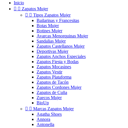
Inicio


Zapatos Mujer


Tipos Zapatos Mujer
Bailarinas y Francesitas
Botas Mujer
Botines Mujer
Avarcas Menorquinas Mujer
Sandalias Mujer
Zapatos Castellanos Mujer
Deportivas Mujer
Zapatos Anchos Especiales
Zapatos Fiesta y Bodas
Zapatos Mocasines
Zapatos Vestir
Zapatos Plataforma
Zapatos de Tacón
Zapatos Cordones Mujer
Zapatos de Cuña
Zuecos Mujer
BioUp


Marcas Zapatos Mujer
Agatha Shoes
Annora
Antonella