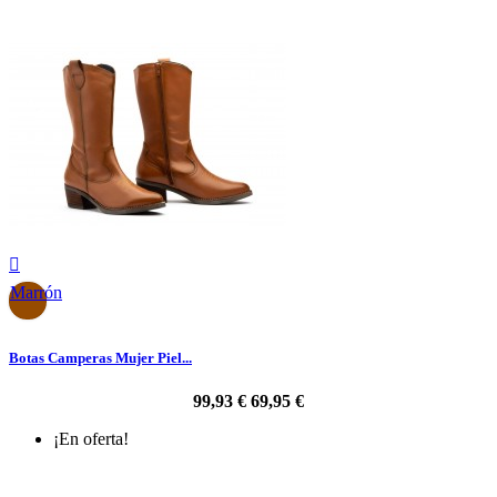

Marrón
Botas Camperas Mujer Piel...
99,93 €
69,95 €
¡En oferta!
-30%