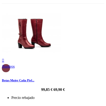

Burdeos
Botas Mujer Caña Piel...
99,85 €
69,90 €
Precio rebajado
-30%