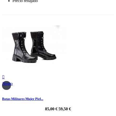
Precio rebajado
-30%

Negro
Botas Militares Mujer Piel...
85,00 €
59,50 €