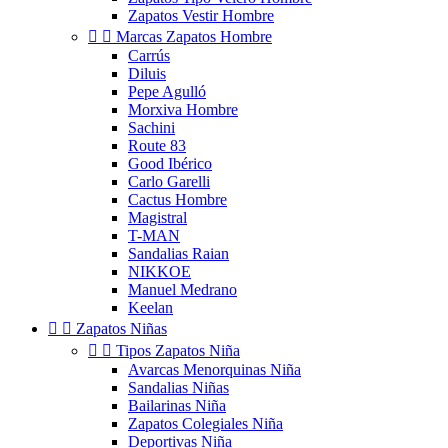
Zapatos Vestir Hombre


Marcas Zapatos Hombre
Carrús
Diluis
Pepe Agulló
Morxiva Hombre
Sachini
Route 83
Good Ibérico
Carlo Garelli
Cactus Hombre
Magistral
T-MAN
Sandalias Raian
NIKKOE
Manuel Medrano
Keelan


Zapatos Niñas


Tipos Zapatos Niña
Avarcas Menorquinas Niña
Sandalias Niñas
Bailarinas Niña
Zapatos Colegiales Niña
Deportivas Niña