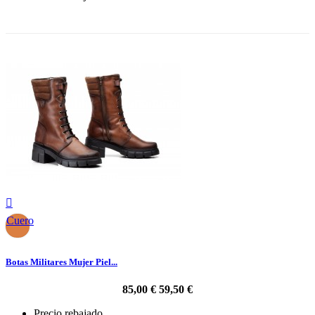
-30%

Cuero
Botas Militares Mujer Piel...
85,00 €
59,50 €
Precio rebajado