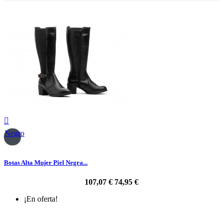

Negro
Botas Alta Mujer Piel Negra...
107,07 €
74,95 €
¡En oferta!
-30%