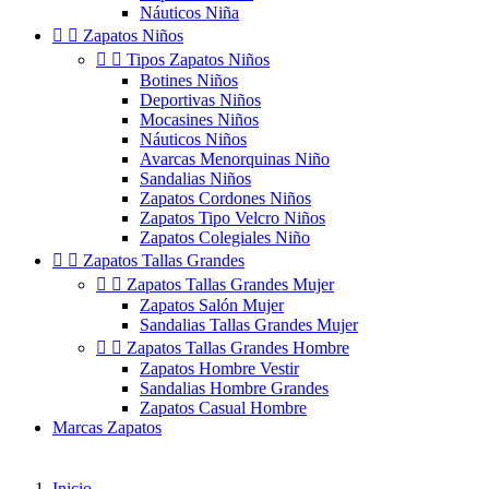
Náuticos Niña


Zapatos Niños


Tipos Zapatos Niños
Botines Niños
Deportivas Niños
Mocasines Niños
Náuticos Niños
Avarcas Menorquinas Niño
Sandalias Niños
Zapatos Cordones Niños
Zapatos Tipo Velcro Niños
Zapatos Colegiales Niño


Zapatos Tallas Grandes


Zapatos Tallas Grandes Mujer
Zapatos Salón Mujer
Sandalias Tallas Grandes Mujer


Zapatos Tallas Grandes Hombre
Zapatos Hombre Vestir
Sandalias Hombre Grandes
Zapatos Casual Hombre
Marcas Zapatos
Inicio