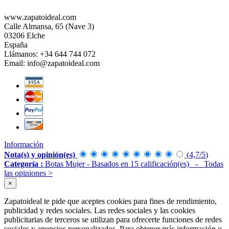
www.zapatoideal.com
Calle Almansa, 65 (Nave 3)
03206 Elche
España
Llámanos:
+34 644 744 072
Email:
info@zapatoideal.com
Información
Nota(s) y opinión(es)
(
4,7
/
5
)
Categoría :
Botas Mujer
- Basados en
15
calificación(es)
- Todas
las opiniones
>
×
Zapatoideal te pide que aceptes cookies para fines de rendimiento,
publicidad y redes sociales. Las redes sociales y las cookies
publicitarias de terceros se utilizan para ofrecerte funciones de redes
sociales y anuncios personalizados. Para obtener más información o