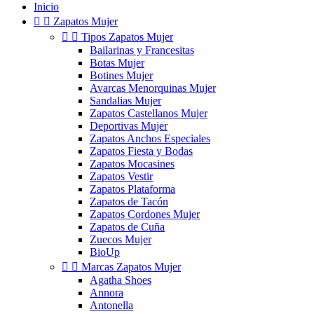
Inicio


Zapatos Mujer


Tipos Zapatos Mujer
Bailarinas y Francesitas
Botas Mujer
Botines Mujer
Avarcas Menorquinas Mujer
Sandalias Mujer
Zapatos Castellanos Mujer
Deportivas Mujer
Zapatos Anchos Especiales
Zapatos Fiesta y Bodas
Zapatos Mocasines
Zapatos Vestir
Zapatos Plataforma
Zapatos de Tacón
Zapatos Cordones Mujer
Zapatos de Cuña
Zuecos Mujer
BioUp


Marcas Zapatos Mujer
Agatha Shoes
Annora
Antonella