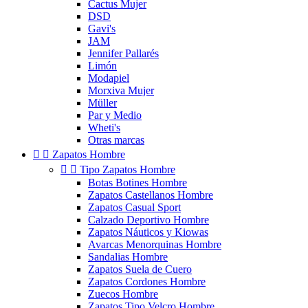
Cactus Mujer
DSD
Gavi's
JAM
Jennifer Pallarés
Limón
Modapiel
Morxiva Mujer
Müller
Par y Medio
Wheti's
Otras marcas


Zapatos Hombre


Tipo Zapatos Hombre
Botas Botines Hombre
Zapatos Castellanos Hombre
Zapatos Casual Sport
Calzado Deportivo Hombre
Zapatos Náuticos y Kiowas
Avarcas Menorquinas Hombre
Sandalias Hombre
Zapatos Suela de Cuero
Zapatos Cordones Hombre
Zuecos Hombre
Zapatos Tipo Velcro Hombre