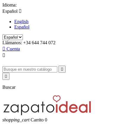
Idioma:
Español

English
Español
Llámanos:
+34 644 744 072

Cuenta



Buscar
shopping_cart
Carrito
0