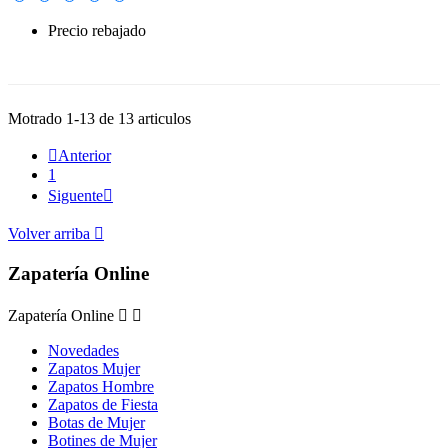
Precio rebajado
-30%
Motrado 1-13 de 13 articulos

Anterior
1
Siguente

Volver arriba

Zapatería Online
Zapatería Online


Novedades
Zapatos Mujer
Zapatos Hombre
Zapatos de Fiesta
Botas de Mujer
Botines de Mujer