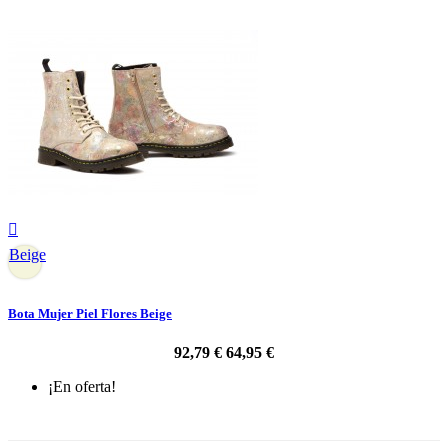

Beige
Bota Mujer Piel Flores Beige
92,79 €
64,95 €
¡En oferta!
-30%