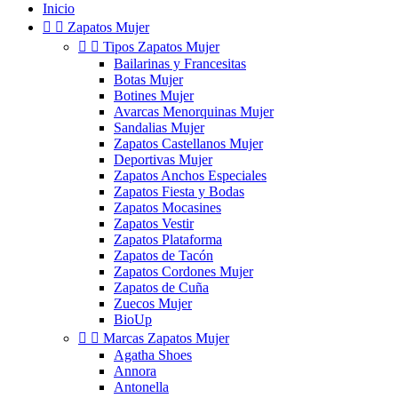
Inicio


Zapatos Mujer


Tipos Zapatos Mujer
Bailarinas y Francesitas
Botas Mujer
Botines Mujer
Avarcas Menorquinas Mujer
Sandalias Mujer
Zapatos Castellanos Mujer
Deportivas Mujer
Zapatos Anchos Especiales
Zapatos Fiesta y Bodas
Zapatos Mocasines
Zapatos Vestir
Zapatos Plataforma
Zapatos de Tacón
Zapatos Cordones Mujer
Zapatos de Cuña
Zuecos Mujer
BioUp


Marcas Zapatos Mujer
Agatha Shoes
Annora
Antonella