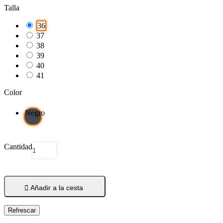
Talla
36
37
38
39
40
41
Color
Negro
Cantidad

Añadir a la cesta