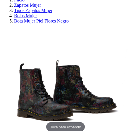
Zapatos Mujer
Tipos Zapatos Mujer
Botas Mujer
Bota Mujer Piel Flores Negro
¡EN OFERTA!
AHORRA 30%
Toca para expandir