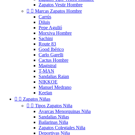
Zapatos Vestir Hombre


Marcas Zapatos Hombre
Carrús
Diluis
Pepe Agulló
Morxiva Hombre
Sachini
Route 83
Good Ibérico
Carlo Garelli
Cactus Hombre
Magistral
T-MAN
Sandalias Raian
NIKKOE
Manuel Medrano
Keelan


Zapatos Niñas


Tipos Zapatos Niña
Avarcas Menorquinas Niña
Sandalias Niñas
Bailarinas Niña
Zapatos Colegiales Niña
Deportivas Niña