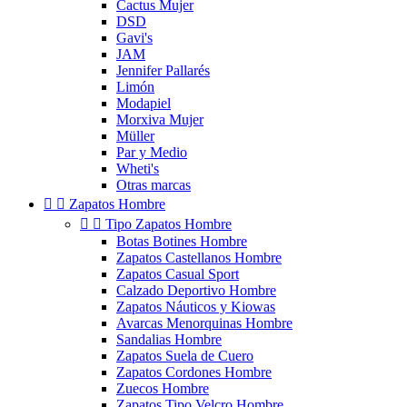
Cactus Mujer
DSD
Gavi's
JAM
Jennifer Pallarés
Limón
Modapiel
Morxiva Mujer
Müller
Par y Medio
Wheti's
Otras marcas


Zapatos Hombre


Tipo Zapatos Hombre
Botas Botines Hombre
Zapatos Castellanos Hombre
Zapatos Casual Sport
Calzado Deportivo Hombre
Zapatos Náuticos y Kiowas
Avarcas Menorquinas Hombre
Sandalias Hombre
Zapatos Suela de Cuero
Zapatos Cordones Hombre
Zuecos Hombre
Zapatos Tipo Velcro Hombre