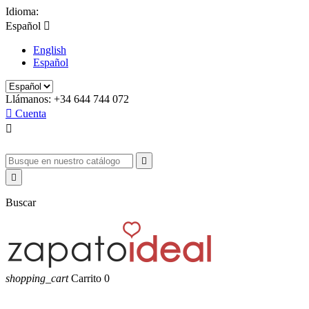
Idioma:
Español

English
Español
Llámanos:
+34 644 744 072

Cuenta



Buscar
shopping_cart
Carrito
0