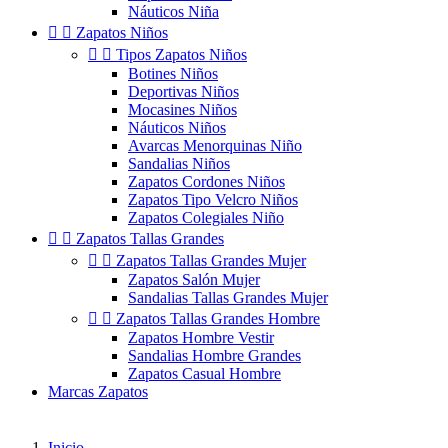
Náuticos Niña


Zapatos Niños


Tipos Zapatos Niños
Botines Niños
Deportivas Niños
Mocasines Niños
Náuticos Niños
Avarcas Menorquinas Niño
Sandalias Niños
Zapatos Cordones Niños
Zapatos Tipo Velcro Niños
Zapatos Colegiales Niño


Zapatos Tallas Grandes


Zapatos Tallas Grandes Mujer
Zapatos Salón Mujer
Sandalias Tallas Grandes Mujer


Zapatos Tallas Grandes Hombre
Zapatos Hombre Vestir
Sandalias Hombre Grandes
Zapatos Casual Hombre
Marcas Zapatos
Inicio