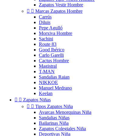
Zapatos Vestir Hombre


Marcas Zapatos Hombre
Carrús
Diluis
Pepe Agulló
Morxiva Hombre
Sachini
Route 83
Good Ibérico
Carlo Garelli
Cactus Hombre
Magistral
T-MAN
Sandalias Raian
NIKKOE
Manuel Medrano
Keelan


Zapatos Niñas


Tipos Zapatos Niña
Avarcas Menorquinas Niña
Sandalias Niñas
Bailarinas Niña
Zapatos Colegiales Niña
Deportivas Niña