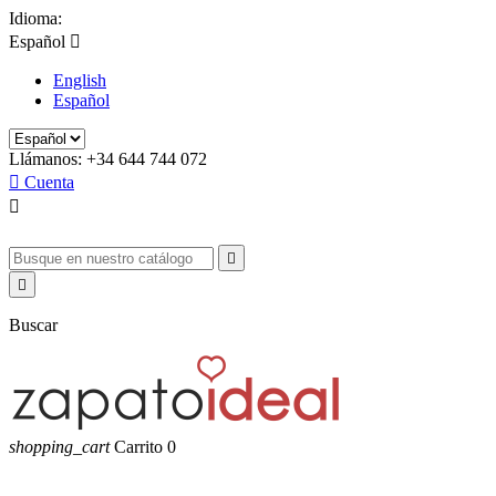
Idioma:
Español

English
Español
Llámanos:
+34 644 744 072

Cuenta



Buscar
shopping_cart
Carrito
0