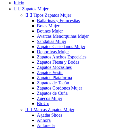
Inicio


Zapatos Mujer


Tipos Zapatos Mujer
Bailarinas y Francesitas
Botas Mujer
Botines Mujer
Avarcas Menorquinas Mujer
Sandalias Mujer
Zapatos Castellanos Mujer
Deportivas Mujer
Zapatos Anchos Especiales
Zapatos Fiesta y Bodas
Zapatos Mocasines
Zapatos Vestir
Zapatos Plataforma
Zapatos de Tacón
Zapatos Cordones Mujer
Zapatos de Cuña
Zuecos Mujer
BioUp


Marcas Zapatos Mujer
Agatha Shoes
Annora
Antonella