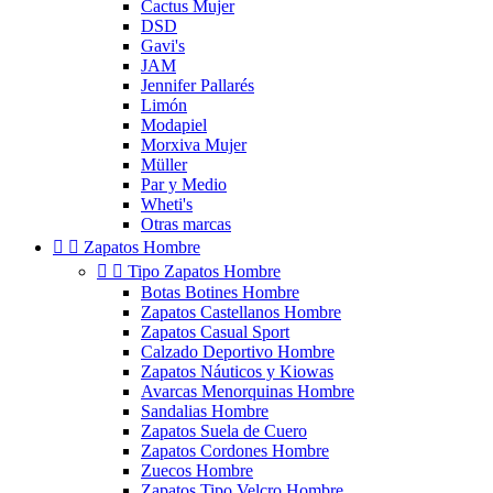
Cactus Mujer
DSD
Gavi's
JAM
Jennifer Pallarés
Limón
Modapiel
Morxiva Mujer
Müller
Par y Medio
Wheti's
Otras marcas


Zapatos Hombre


Tipo Zapatos Hombre
Botas Botines Hombre
Zapatos Castellanos Hombre
Zapatos Casual Sport
Calzado Deportivo Hombre
Zapatos Náuticos y Kiowas
Avarcas Menorquinas Hombre
Sandalias Hombre
Zapatos Suela de Cuero
Zapatos Cordones Hombre
Zuecos Hombre
Zapatos Tipo Velcro Hombre