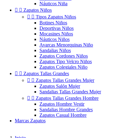
Náuticos Niña


Zapatos Niños


Tipos Zapatos Niños
Botines Niños
Deportivas Niños
Mocasines Niños
Náuticos Niños
Avarcas Menorquinas Niño
Sandalias Niños
Zapatos Cordones Niños
Zapatos Tipo Velcro Niños
Zapatos Colegiales Niño


Zapatos Tallas Grandes


Zapatos Tallas Grandes Mujer
Zapatos Salón Mujer
Sandalias Tallas Grandes Mujer


Zapatos Tallas Grandes Hombre
Zapatos Hombre Vestir
Sandalias Hombre Grandes
Zapatos Casual Hombre
Marcas Zapatos
Inicio