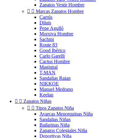
Zapatos Vestir Hombre


Marcas Zapatos Hombre
Carrús
Diluis
Pepe Agulló
Morxiva Hombre
Sachini
Route 83
Good Ibérico
Carlo Garelli
Cactus Hombre
Magistral
T-MAN
Sandalias Raian
NIKKOE
Manuel Medrano
Keelan


Zapatos Niñas


Tipos Zapatos Niña
Avarcas Menorquinas Niña
Sandalias Niñas
Bailarinas Niña
Zapatos Colegiales Niña
Deportivas Niña