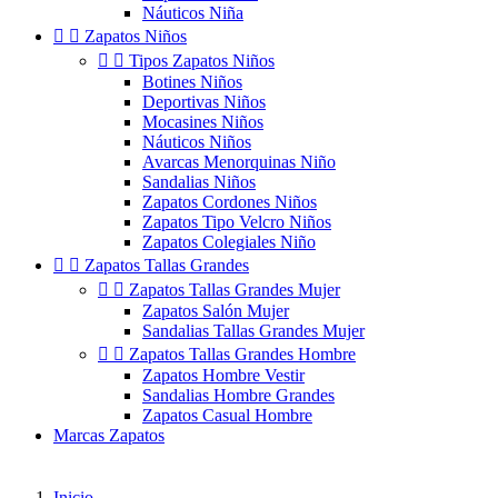
Náuticos Niña


Zapatos Niños


Tipos Zapatos Niños
Botines Niños
Deportivas Niños
Mocasines Niños
Náuticos Niños
Avarcas Menorquinas Niño
Sandalias Niños
Zapatos Cordones Niños
Zapatos Tipo Velcro Niños
Zapatos Colegiales Niño


Zapatos Tallas Grandes


Zapatos Tallas Grandes Mujer
Zapatos Salón Mujer
Sandalias Tallas Grandes Mujer


Zapatos Tallas Grandes Hombre
Zapatos Hombre Vestir
Sandalias Hombre Grandes
Zapatos Casual Hombre
Marcas Zapatos
Inicio