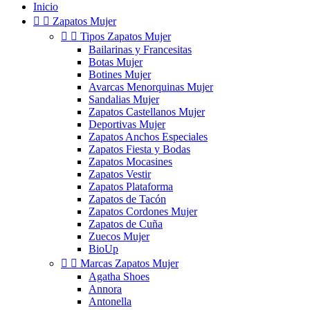
Inicio


Zapatos Mujer


Tipos Zapatos Mujer
Bailarinas y Francesitas
Botas Mujer
Botines Mujer
Avarcas Menorquinas Mujer
Sandalias Mujer
Zapatos Castellanos Mujer
Deportivas Mujer
Zapatos Anchos Especiales
Zapatos Fiesta y Bodas
Zapatos Mocasines
Zapatos Vestir
Zapatos Plataforma
Zapatos de Tacón
Zapatos Cordones Mujer
Zapatos de Cuña
Zuecos Mujer
BioUp


Marcas Zapatos Mujer
Agatha Shoes
Annora
Antonella