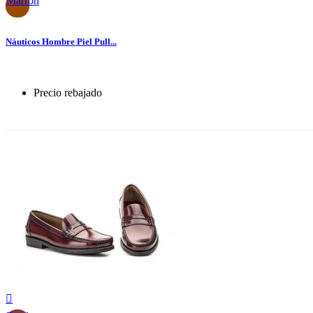
Marrón
Náuticos Hombre Piel Pull...
Precio rebajado
-30%
