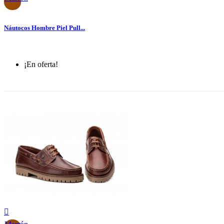
Náutocos Hombre Piel Pull...
¡En oferta!
-30%
