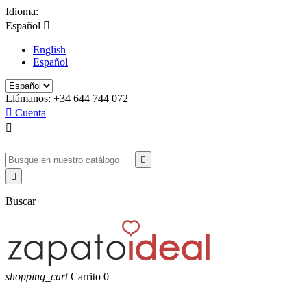
Idioma:
Español

English
Español
Llámanos:
+34 644 744 072

Cuenta



Buscar
shopping_cart
Carrito
0