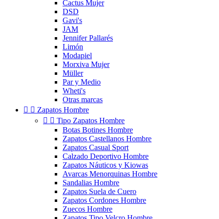
Cactus Mujer
DSD
Gavi's
JAM
Jennifer Pallarés
Limón
Modapiel
Morxiva Mujer
Müller
Par y Medio
Wheti's
Otras marcas


Zapatos Hombre


Tipo Zapatos Hombre
Botas Botines Hombre
Zapatos Castellanos Hombre
Zapatos Casual Sport
Calzado Deportivo Hombre
Zapatos Náuticos y Kiowas
Avarcas Menorquinas Hombre
Sandalias Hombre
Zapatos Suela de Cuero
Zapatos Cordones Hombre
Zuecos Hombre
Zapatos Tipo Velcro Hombre