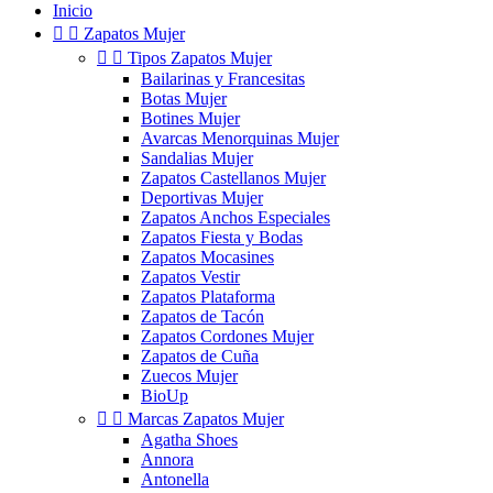
Inicio


Zapatos Mujer


Tipos Zapatos Mujer
Bailarinas y Francesitas
Botas Mujer
Botines Mujer
Avarcas Menorquinas Mujer
Sandalias Mujer
Zapatos Castellanos Mujer
Deportivas Mujer
Zapatos Anchos Especiales
Zapatos Fiesta y Bodas
Zapatos Mocasines
Zapatos Vestir
Zapatos Plataforma
Zapatos de Tacón
Zapatos Cordones Mujer
Zapatos de Cuña
Zuecos Mujer
BioUp


Marcas Zapatos Mujer
Agatha Shoes
Annora
Antonella