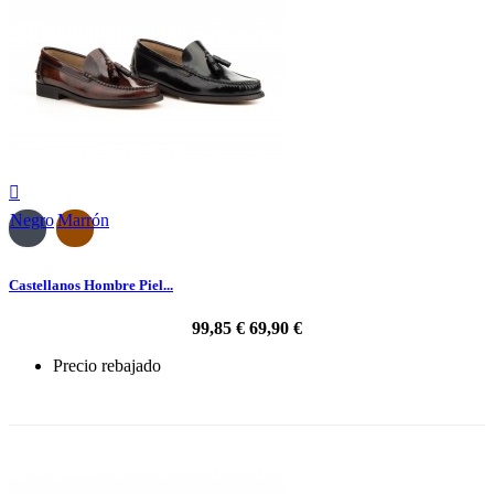

Negro
Marrón
Castellanos Hombre Piel...
99,85 €
69,90 €
Precio rebajado
-30%