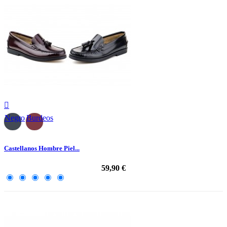

Negro
Burdeos
Castellanos Hombre Piel...
59,90 €