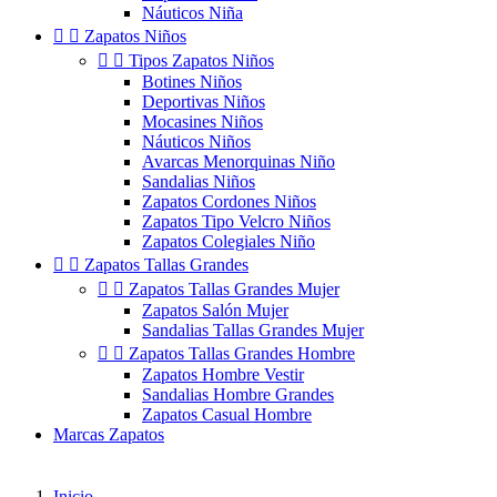
Náuticos Niña


Zapatos Niños


Tipos Zapatos Niños
Botines Niños
Deportivas Niños
Mocasines Niños
Náuticos Niños
Avarcas Menorquinas Niño
Sandalias Niños
Zapatos Cordones Niños
Zapatos Tipo Velcro Niños
Zapatos Colegiales Niño


Zapatos Tallas Grandes


Zapatos Tallas Grandes Mujer
Zapatos Salón Mujer
Sandalias Tallas Grandes Mujer


Zapatos Tallas Grandes Hombre
Zapatos Hombre Vestir
Sandalias Hombre Grandes
Zapatos Casual Hombre
Marcas Zapatos
Inicio