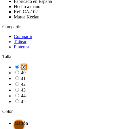
Fabricado en España
Hecho a mano
Ref. CA-102
Marca Keelan
Compartir
Compartir
Tuitear
Pinterest
Talla
39
40
41
42
43
44
45
Color
Marrón