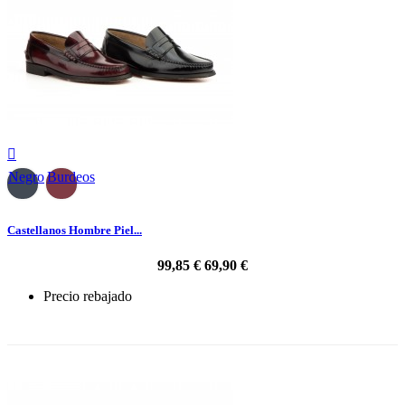

Negro
Burdeos
Castellanos Hombre Piel...
99,85 €
69,90 €
Precio rebajado
-30%