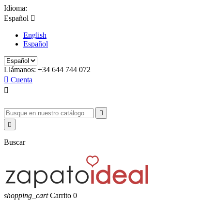
Idioma:
Español

English
Español
Llámanos:
+34 644 744 072

Cuenta



Buscar
shopping_cart
Carrito
0