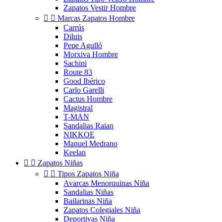
Zapatos Vestir Hombre


Marcas Zapatos Hombre
Carrús
Diluis
Pepe Agulló
Morxiva Hombre
Sachini
Route 83
Good Ibérico
Carlo Garelli
Cactus Hombre
Magistral
T-MAN
Sandalias Raian
NIKKOE
Manuel Medrano
Keelan


Zapatos Niñas


Tipos Zapatos Niña
Avarcas Menorquinas Niña
Sandalias Niñas
Bailarinas Niña
Zapatos Colegiales Niña
Deportivas Niña