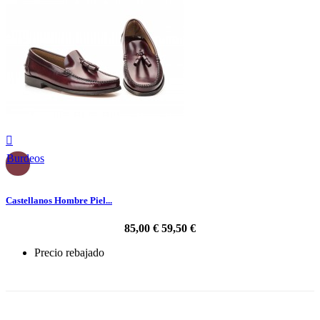

Burdeos
Castellanos Hombre Piel...
85,00 €
59,50 €
Precio rebajado
-30%