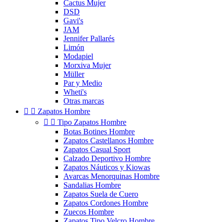
Cactus Mujer
DSD
Gavi's
JAM
Jennifer Pallarés
Limón
Modapiel
Morxiva Mujer
Müller
Par y Medio
Wheti's
Otras marcas


Zapatos Hombre


Tipo Zapatos Hombre
Botas Botines Hombre
Zapatos Castellanos Hombre
Zapatos Casual Sport
Calzado Deportivo Hombre
Zapatos Náuticos y Kiowas
Avarcas Menorquinas Hombre
Sandalias Hombre
Zapatos Suela de Cuero
Zapatos Cordones Hombre
Zuecos Hombre
Zapatos Tipo Velcro Hombre