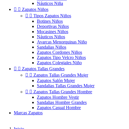
Náuticos Niña


Zapatos Niños


Tipos Zapatos Niños
Botines Niños
Deportivas Niños
Mocasines Niños
Náuticos Niños
Avarcas Menorquinas Niño
Sandalias Niños
Zapatos Cordones Niños
Zapatos Tipo Velcro Niños
Zapatos Colegiales Niño


Zapatos Tallas Grandes


Zapatos Tallas Grandes Mujer
Zapatos Salón Mujer
Sandalias Tallas Grandes Mujer


Zapatos Tallas Grandes Hombre
Zapatos Hombre Vestir
Sandalias Hombre Grandes
Zapatos Casual Hombre
Marcas Zapatos
Inicio