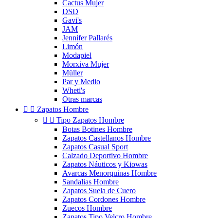
Cactus Mujer
DSD
Gavi's
JAM
Jennifer Pallarés
Limón
Modapiel
Morxiva Mujer
Müller
Par y Medio
Wheti's
Otras marcas


Zapatos Hombre


Tipo Zapatos Hombre
Botas Botines Hombre
Zapatos Castellanos Hombre
Zapatos Casual Sport
Calzado Deportivo Hombre
Zapatos Náuticos y Kiowas
Avarcas Menorquinas Hombre
Sandalias Hombre
Zapatos Suela de Cuero
Zapatos Cordones Hombre
Zuecos Hombre
Zapatos Tipo Velcro Hombre