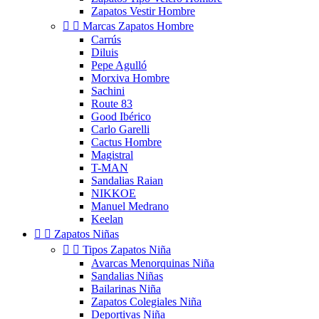
Zapatos Vestir Hombre


Marcas Zapatos Hombre
Carrús
Diluis
Pepe Agulló
Morxiva Hombre
Sachini
Route 83
Good Ibérico
Carlo Garelli
Cactus Hombre
Magistral
T-MAN
Sandalias Raian
NIKKOE
Manuel Medrano
Keelan


Zapatos Niñas


Tipos Zapatos Niña
Avarcas Menorquinas Niña
Sandalias Niñas
Bailarinas Niña
Zapatos Colegiales Niña
Deportivas Niña