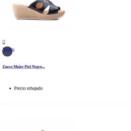

Negro
Zueco Mujer Piel Negro...
Precio rebajado
-30%