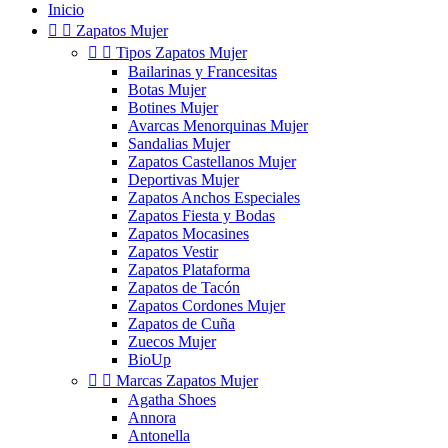
Inicio


Zapatos Mujer


Tipos Zapatos Mujer
Bailarinas y Francesitas
Botas Mujer
Botines Mujer
Avarcas Menorquinas Mujer
Sandalias Mujer
Zapatos Castellanos Mujer
Deportivas Mujer
Zapatos Anchos Especiales
Zapatos Fiesta y Bodas
Zapatos Mocasines
Zapatos Vestir
Zapatos Plataforma
Zapatos de Tacón
Zapatos Cordones Mujer
Zapatos de Cuña
Zuecos Mujer
BioUp


Marcas Zapatos Mujer
Agatha Shoes
Annora
Antonella