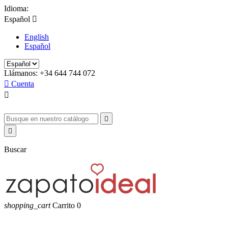
Idioma:
Español

English
Español
Llámanos:
+34 644 744 072

Cuenta



Buscar
shopping_cart
Carrito
0