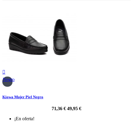

Negro
Kiowa Mujer Piel Negro
71,36 €
49,95 €
¡En oferta!
-30%