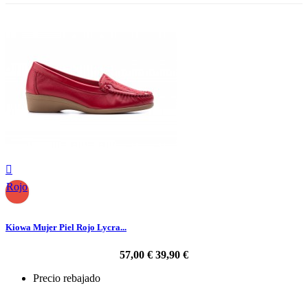

Rojo
Kiowa Mujer Piel Rojo Lycra...
57,00 €
39,90 €
Precio rebajado
-30%