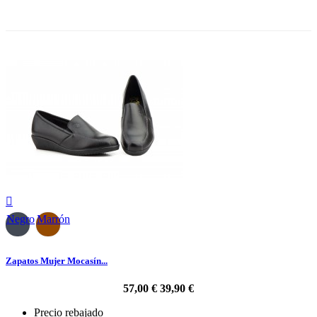
-30%

Negro
Marrón
Zapatos Mujer Mocasín...
57,00 €
39,90 €
Precio rebajado