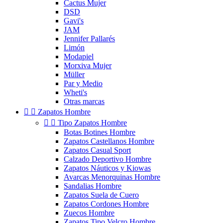
Cactus Mujer
DSD
Gavi's
JAM
Jennifer Pallarés
Limón
Modapiel
Morxiva Mujer
Müller
Par y Medio
Wheti's
Otras marcas


Zapatos Hombre


Tipo Zapatos Hombre
Botas Botines Hombre
Zapatos Castellanos Hombre
Zapatos Casual Sport
Calzado Deportivo Hombre
Zapatos Náuticos y Kiowas
Avarcas Menorquinas Hombre
Sandalias Hombre
Zapatos Suela de Cuero
Zapatos Cordones Hombre
Zuecos Hombre
Zapatos Tipo Velcro Hombre