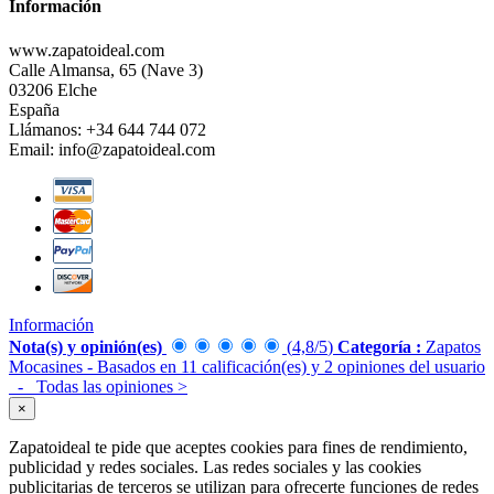
Información
www.zapatoideal.com
Calle Almansa, 65 (Nave 3)
03206 Elche
España
Llámanos:
+34 644 744 072
Email:
info@zapatoideal.com
Información
Nota(s) y opinión(es)
(
4,8
/
5
)
Categoría :
Zapatos
Mocasines
- Basados en
11
calificación(es) y
2
opiniones del usuario
- Todas las opiniones
>
×
Zapatoideal te pide que aceptes cookies para fines de rendimiento,
publicidad y redes sociales. Las redes sociales y las cookies
publicitarias de terceros se utilizan para ofrecerte funciones de redes