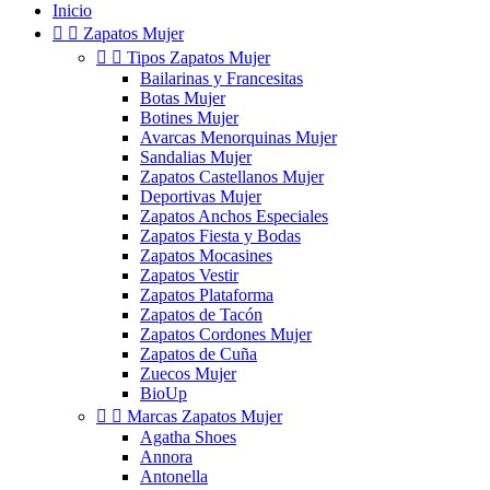
Inicio


Zapatos Mujer


Tipos Zapatos Mujer
Bailarinas y Francesitas
Botas Mujer
Botines Mujer
Avarcas Menorquinas Mujer
Sandalias Mujer
Zapatos Castellanos Mujer
Deportivas Mujer
Zapatos Anchos Especiales
Zapatos Fiesta y Bodas
Zapatos Mocasines
Zapatos Vestir
Zapatos Plataforma
Zapatos de Tacón
Zapatos Cordones Mujer
Zapatos de Cuña
Zuecos Mujer
BioUp


Marcas Zapatos Mujer
Agatha Shoes
Annora
Antonella