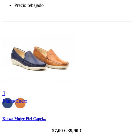
Precio rebajado
-30%

Marino
Cuero
Kiowa Mujer Piel Capri...
57,00 €
39,90 €