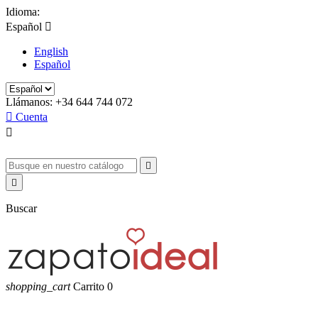
Idioma:
Español

English
Español
Llámanos:
+34 644 744 072

Cuenta



Buscar
shopping_cart
Carrito
0