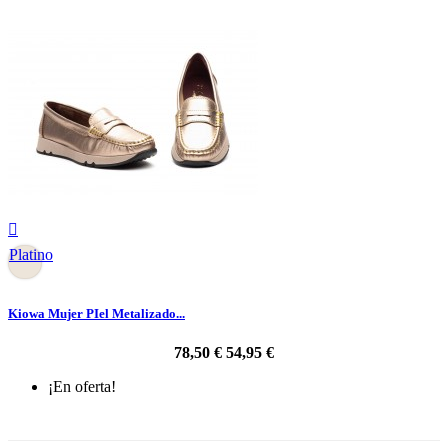

Platino
Kiowa Mujer PIel Metalizado...
78,50 €
54,95 €
¡En oferta!
-30%