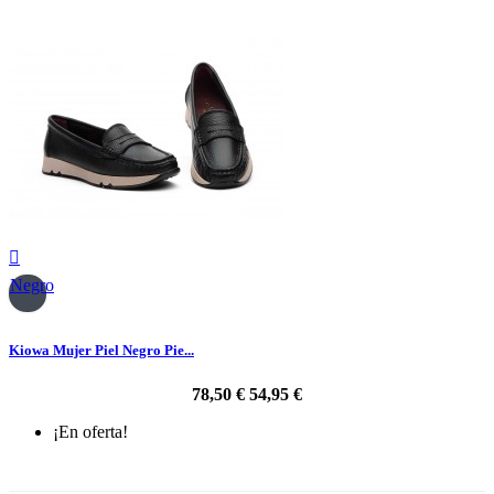

Negro
Kiowa Mujer Piel Negro Pie...
78,50 €
54,95 €
¡En oferta!
-30%