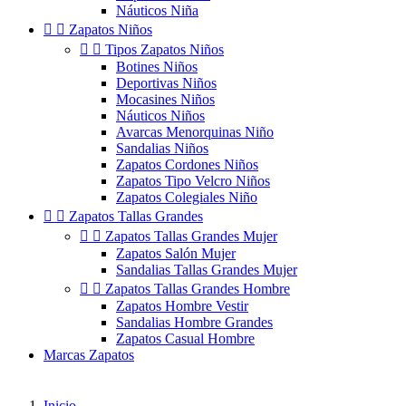
Náuticos Niña


Zapatos Niños


Tipos Zapatos Niños
Botines Niños
Deportivas Niños
Mocasines Niños
Náuticos Niños
Avarcas Menorquinas Niño
Sandalias Niños
Zapatos Cordones Niños
Zapatos Tipo Velcro Niños
Zapatos Colegiales Niño


Zapatos Tallas Grandes


Zapatos Tallas Grandes Mujer
Zapatos Salón Mujer
Sandalias Tallas Grandes Mujer


Zapatos Tallas Grandes Hombre
Zapatos Hombre Vestir
Sandalias Hombre Grandes
Zapatos Casual Hombre
Marcas Zapatos
Inicio