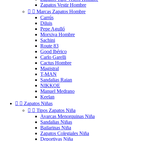
Zapatos Vestir Hombre


Marcas Zapatos Hombre
Carrús
Diluis
Pepe Agulló
Morxiva Hombre
Sachini
Route 83
Good Ibérico
Carlo Garelli
Cactus Hombre
Magistral
T-MAN
Sandalias Raian
NIKKOE
Manuel Medrano
Keelan


Zapatos Niñas


Tipos Zapatos Niña
Avarcas Menorquinas Niña
Sandalias Niñas
Bailarinas Niña
Zapatos Colegiales Niña
Deportivas Niña