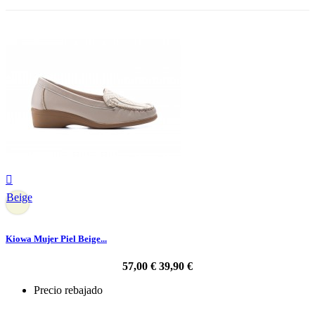

Beige
Kiowa Mujer Piel Beige...
57,00 €
39,90 €
Precio rebajado
-30%