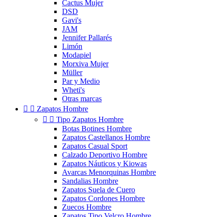
Cactus Mujer
DSD
Gavi's
JAM
Jennifer Pallarés
Limón
Modapiel
Morxiva Mujer
Müller
Par y Medio
Wheti's
Otras marcas


Zapatos Hombre


Tipo Zapatos Hombre
Botas Botines Hombre
Zapatos Castellanos Hombre
Zapatos Casual Sport
Calzado Deportivo Hombre
Zapatos Náuticos y Kiowas
Avarcas Menorquinas Hombre
Sandalias Hombre
Zapatos Suela de Cuero
Zapatos Cordones Hombre
Zuecos Hombre
Zapatos Tipo Velcro Hombre