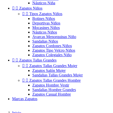
Náuticos Niña


Zapatos Niños


Tipos Zapatos Niños
Botines Niños
Deportivas Niños
Mocasines Niños
Náuticos Niños
Avarcas Menorquinas Niño
Sandalias Niños
Zapatos Cordones Niños
Zapatos Tipo Velcro Niños
Zapatos Colegiales Niño


Zapatos Tallas Grandes


Zapatos Tallas Grandes Mujer
Zapatos Salón Mujer
Sandalias Tallas Grandes Mujer


Zapatos Tallas Grandes Hombre
Zapatos Hombre Vestir
Sandalias Hombre Grandes
Zapatos Casual Hombre
Marcas Zapatos
Inicio