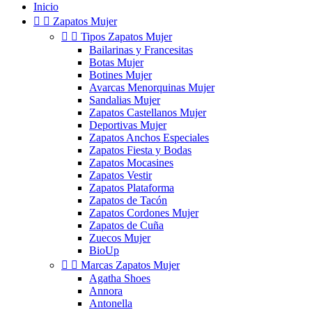
Inicio


Zapatos Mujer


Tipos Zapatos Mujer
Bailarinas y Francesitas
Botas Mujer
Botines Mujer
Avarcas Menorquinas Mujer
Sandalias Mujer
Zapatos Castellanos Mujer
Deportivas Mujer
Zapatos Anchos Especiales
Zapatos Fiesta y Bodas
Zapatos Mocasines
Zapatos Vestir
Zapatos Plataforma
Zapatos de Tacón
Zapatos Cordones Mujer
Zapatos de Cuña
Zuecos Mujer
BioUp


Marcas Zapatos Mujer
Agatha Shoes
Annora
Antonella