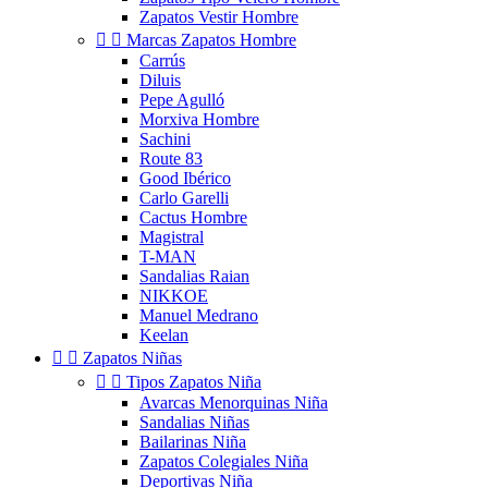
Zapatos Vestir Hombre


Marcas Zapatos Hombre
Carrús
Diluis
Pepe Agulló
Morxiva Hombre
Sachini
Route 83
Good Ibérico
Carlo Garelli
Cactus Hombre
Magistral
T-MAN
Sandalias Raian
NIKKOE
Manuel Medrano
Keelan


Zapatos Niñas


Tipos Zapatos Niña
Avarcas Menorquinas Niña
Sandalias Niñas
Bailarinas Niña
Zapatos Colegiales Niña
Deportivas Niña