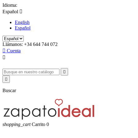
Idioma:
Español

English
Español
Llámanos:
+34 644 744 072

Cuenta



Buscar
shopping_cart
Carrito
0