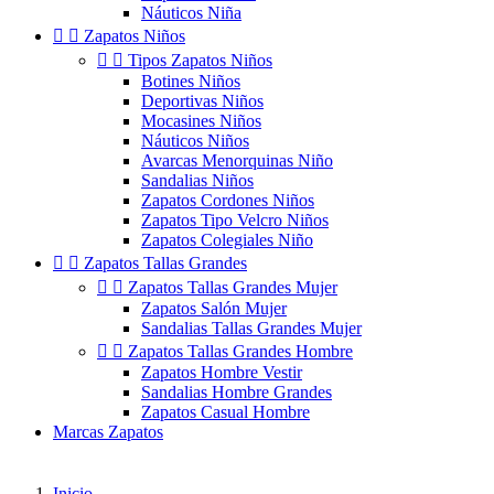
Náuticos Niña


Zapatos Niños


Tipos Zapatos Niños
Botines Niños
Deportivas Niños
Mocasines Niños
Náuticos Niños
Avarcas Menorquinas Niño
Sandalias Niños
Zapatos Cordones Niños
Zapatos Tipo Velcro Niños
Zapatos Colegiales Niño


Zapatos Tallas Grandes


Zapatos Tallas Grandes Mujer
Zapatos Salón Mujer
Sandalias Tallas Grandes Mujer


Zapatos Tallas Grandes Hombre
Zapatos Hombre Vestir
Sandalias Hombre Grandes
Zapatos Casual Hombre
Marcas Zapatos
Inicio