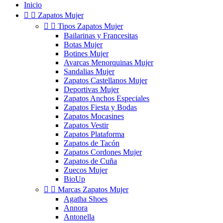
Inicio


Zapatos Mujer


Tipos Zapatos Mujer
Bailarinas y Francesitas
Botas Mujer
Botines Mujer
Avarcas Menorquinas Mujer
Sandalias Mujer
Zapatos Castellanos Mujer
Deportivas Mujer
Zapatos Anchos Especiales
Zapatos Fiesta y Bodas
Zapatos Mocasines
Zapatos Vestir
Zapatos Plataforma
Zapatos de Tacón
Zapatos Cordones Mujer
Zapatos de Cuña
Zuecos Mujer
BioUp


Marcas Zapatos Mujer
Agatha Shoes
Annora
Antonella