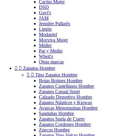
Cactus Mujer
DSD
Gavi's
JAM
Jennifer Pallarés
Limón
Modapiel
Morxiva Mujer
Müller
Par y Medio
Wheti's
Otras marcas


Zapatos Hombre


Tipo Zapatos Hombre
Botas Botines Hombre
Zapatos Castellanos Hombre
Zapatos Casual Sport
Calzado Deportivo Hombre
Zapatos Náuticos y Kiowas
Avarcas Menorquinas Hombre
Sandalias Hombre
Zapatos Suela de Cuero
Zapatos Cordones Hombre
Zuecos Hombre
Zapatos Tipo Velcro Hombre