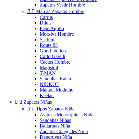
Zapatos Vestir Hombre


Marcas Zapatos Hombre
Carrús
Diluis
Pepe Agulló
Morxiva Hombre
Sachini
Route 83
Good Ibérico
Carlo Garelli
Cactus Hombre
Magistral
T-MAN
Sandalias Raian
NIKKOE
Manuel Medrano
Keelan


Zapatos Niñas


Tipos Zapatos Niña
Avarcas Menorquinas Niña
Sandalias Niñas
Bailarinas Niña
Zapatos Colegiales Niña
Deportivas Niña