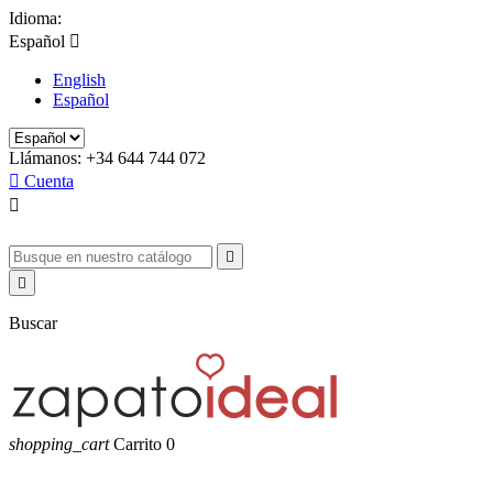
Idioma:
Español

English
Español
Llámanos:
+34 644 744 072

Cuenta



Buscar
shopping_cart
Carrito
0