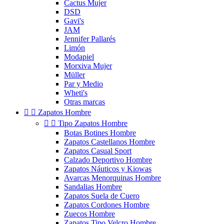
Cactus Mujer
DSD
Gavi's
JAM
Jennifer Pallarés
Limón
Modapiel
Morxiva Mujer
Müller
Par y Medio
Wheti's
Otras marcas


Zapatos Hombre


Tipo Zapatos Hombre
Botas Botines Hombre
Zapatos Castellanos Hombre
Zapatos Casual Sport
Calzado Deportivo Hombre
Zapatos Náuticos y Kiowas
Avarcas Menorquinas Hombre
Sandalias Hombre
Zapatos Suela de Cuero
Zapatos Cordones Hombre
Zuecos Hombre
Zapatos Tipo Velcro Hombre