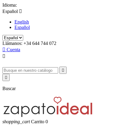
Idioma:
Español

English
Español
Llámanos:
+34 644 744 072

Cuenta



Buscar
shopping_cart
Carrito
0