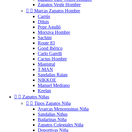
Zapatos Vestir Hombre


Marcas Zapatos Hombre
Carrús
Diluis
Pepe Agulló
Morxiva Hombre
Sachini
Route 83
Good Ibérico
Carlo Garelli
Cactus Hombre
Magistral
T-MAN
Sandalias Raian
NIKKOE
Manuel Medrano
Keelan


Zapatos Niñas


Tipos Zapatos Niña
Avarcas Menorquinas Niña
Sandalias Niñas
Bailarinas Niña
Zapatos Colegiales Niña
Deportivas Niña