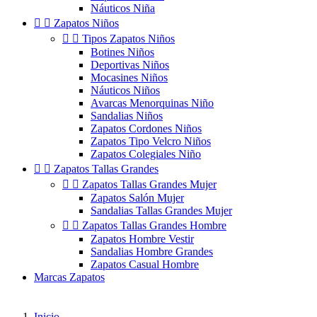
Náuticos Niña


Zapatos Niños


Tipos Zapatos Niños
Botines Niños
Deportivas Niños
Mocasines Niños
Náuticos Niños
Avarcas Menorquinas Niño
Sandalias Niños
Zapatos Cordones Niños
Zapatos Tipo Velcro Niños
Zapatos Colegiales Niño


Zapatos Tallas Grandes


Zapatos Tallas Grandes Mujer
Zapatos Salón Mujer
Sandalias Tallas Grandes Mujer


Zapatos Tallas Grandes Hombre
Zapatos Hombre Vestir
Sandalias Hombre Grandes
Zapatos Casual Hombre
Marcas Zapatos
Inicio