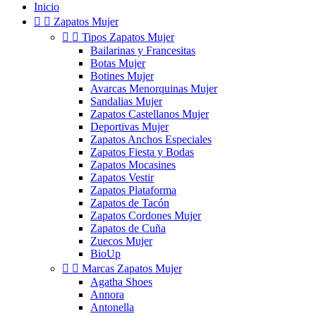
Inicio


Zapatos Mujer


Tipos Zapatos Mujer
Bailarinas y Francesitas
Botas Mujer
Botines Mujer
Avarcas Menorquinas Mujer
Sandalias Mujer
Zapatos Castellanos Mujer
Deportivas Mujer
Zapatos Anchos Especiales
Zapatos Fiesta y Bodas
Zapatos Mocasines
Zapatos Vestir
Zapatos Plataforma
Zapatos de Tacón
Zapatos Cordones Mujer
Zapatos de Cuña
Zuecos Mujer
BioUp


Marcas Zapatos Mujer
Agatha Shoes
Annora
Antonella