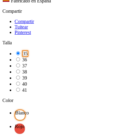
Fabricado en España
Compartir
Compartir
Tuitear
Pinterest
Talla
35
36
37
38
39
40
41
Color
Blanco
Rojo