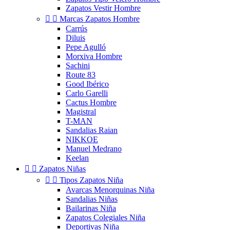
Zapatos Vestir Hombre


Marcas Zapatos Hombre
Carrús
Diluis
Pepe Agulló
Morxiva Hombre
Sachini
Route 83
Good Ibérico
Carlo Garelli
Cactus Hombre
Magistral
T-MAN
Sandalias Raian
NIKKOE
Manuel Medrano
Keelan


Zapatos Niñas


Tipos Zapatos Niña
Avarcas Menorquinas Niña
Sandalias Niñas
Bailarinas Niña
Zapatos Colegiales Niña
Deportivas Niña