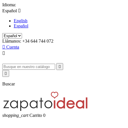
Idioma:
Español

English
Español
Llámanos:
+34 644 744 072

Cuenta



Buscar
shopping_cart
Carrito
0