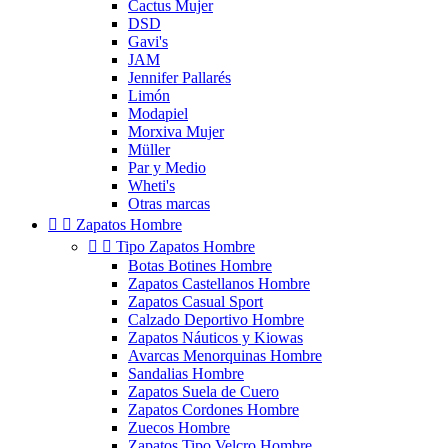
Cactus Mujer
DSD
Gavi's
JAM
Jennifer Pallarés
Limón
Modapiel
Morxiva Mujer
Müller
Par y Medio
Wheti's
Otras marcas


Zapatos Hombre


Tipo Zapatos Hombre
Botas Botines Hombre
Zapatos Castellanos Hombre
Zapatos Casual Sport
Calzado Deportivo Hombre
Zapatos Náuticos y Kiowas
Avarcas Menorquinas Hombre
Sandalias Hombre
Zapatos Suela de Cuero
Zapatos Cordones Hombre
Zuecos Hombre
Zapatos Tipo Velcro Hombre