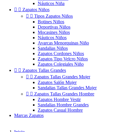
Náuticos Niña


Zapatos Niños


Tipos Zapatos Niños
Botines Niños
Deportivas Niños
Mocasines Niños
Náuticos Niños
Avarcas Menorquinas Niño
Sandalias Niños
Zapatos Cordones Niños
Zapatos Tipo Velcro Niños
Zapatos Colegiales Niño


Zapatos Tallas Grandes


Zapatos Tallas Grandes Mujer
Zapatos Salón Mujer
Sandalias Tallas Grandes Mujer


Zapatos Tallas Grandes Hombre
Zapatos Hombre Vestir
Sandalias Hombre Grandes
Zapatos Casual Hombre
Marcas Zapatos
Inicio