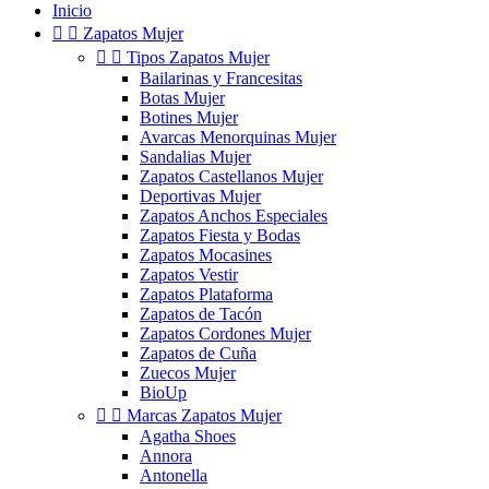
Inicio


Zapatos Mujer


Tipos Zapatos Mujer
Bailarinas y Francesitas
Botas Mujer
Botines Mujer
Avarcas Menorquinas Mujer
Sandalias Mujer
Zapatos Castellanos Mujer
Deportivas Mujer
Zapatos Anchos Especiales
Zapatos Fiesta y Bodas
Zapatos Mocasines
Zapatos Vestir
Zapatos Plataforma
Zapatos de Tacón
Zapatos Cordones Mujer
Zapatos de Cuña
Zuecos Mujer
BioUp


Marcas Zapatos Mujer
Agatha Shoes
Annora
Antonella