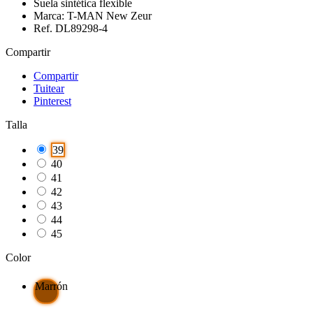
Suela sintética flexible
Marca: T-MAN New Zeur
Ref. DL89298-4
Compartir
Compartir
Tuitear
Pinterest
Talla
39
40
41
42
43
44
45
Color
Marrón