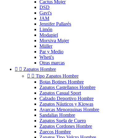
Cactus Mujer
DSD
Gavi's
JAM
Jennifer Pallarés
Limón
Modapiel
Morxiva Mujer
Müller
Par y Medio
Wheti's
Otras marcas


Zapatos Hombre


Tipo Zapatos Hombre
Botas Botines Hombre
Zapatos Castellanos Hombre
Zapatos Casual Sport
Calzado Deportivo Hombre
Zapatos Náuticos y Kiowas
Avarcas Menorquinas Hombre
Sandalias Hombre
Zapatos Suela de Cuero
Zapatos Cordones Hombre
Zuecos Hombre
Zapatos Tipo Velcro Hombre