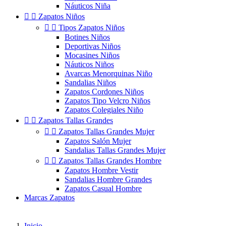
Náuticos Niña


Zapatos Niños


Tipos Zapatos Niños
Botines Niños
Deportivas Niños
Mocasines Niños
Náuticos Niños
Avarcas Menorquinas Niño
Sandalias Niños
Zapatos Cordones Niños
Zapatos Tipo Velcro Niños
Zapatos Colegiales Niño


Zapatos Tallas Grandes


Zapatos Tallas Grandes Mujer
Zapatos Salón Mujer
Sandalias Tallas Grandes Mujer


Zapatos Tallas Grandes Hombre
Zapatos Hombre Vestir
Sandalias Hombre Grandes
Zapatos Casual Hombre
Marcas Zapatos
Inicio