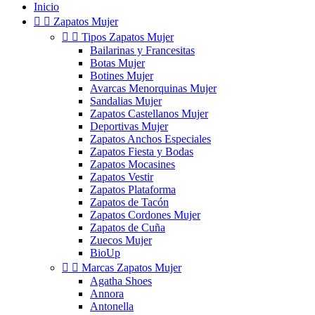
Inicio


Zapatos Mujer


Tipos Zapatos Mujer
Bailarinas y Francesitas
Botas Mujer
Botines Mujer
Avarcas Menorquinas Mujer
Sandalias Mujer
Zapatos Castellanos Mujer
Deportivas Mujer
Zapatos Anchos Especiales
Zapatos Fiesta y Bodas
Zapatos Mocasines
Zapatos Vestir
Zapatos Plataforma
Zapatos de Tacón
Zapatos Cordones Mujer
Zapatos de Cuña
Zuecos Mujer
BioUp


Marcas Zapatos Mujer
Agatha Shoes
Annora
Antonella