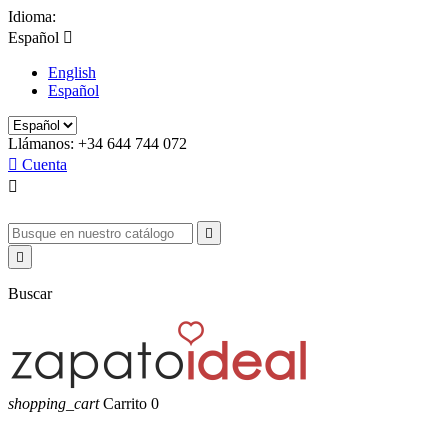
Idioma:
Español

English
Español
Llámanos:
+34 644 744 072

Cuenta



Buscar
shopping_cart
Carrito
0