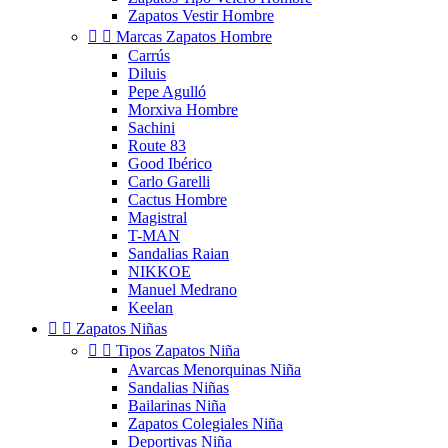
Zapatos Vestir Hombre


Marcas Zapatos Hombre
Carrús
Diluis
Pepe Agulló
Morxiva Hombre
Sachini
Route 83
Good Ibérico
Carlo Garelli
Cactus Hombre
Magistral
T-MAN
Sandalias Raian
NIKKOE
Manuel Medrano
Keelan


Zapatos Niñas


Tipos Zapatos Niña
Avarcas Menorquinas Niña
Sandalias Niñas
Bailarinas Niña
Zapatos Colegiales Niña
Deportivas Niña