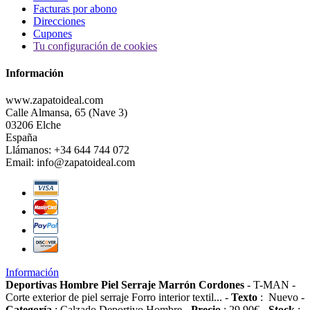
Facturas por abono
Direcciones
Cupones
Tu configuración de cookies
Información
www.zapatoideal.com
Calle Almansa, 65 (Nave 3)
03206 Elche
España
Llámanos:
+34 644 744 072
Email:
info@zapatoideal.com
Información
Deportivas Hombre Piel Serraje Marrón Cordones
-
T-MAN
-
Corte exterior de piel serraje Forro interior textil...
-
Texto
:
Nuevo
-
Categoría
:
Calzado Deportivo Hombre
-
Precio
:
29.90
€
-
Stock
: