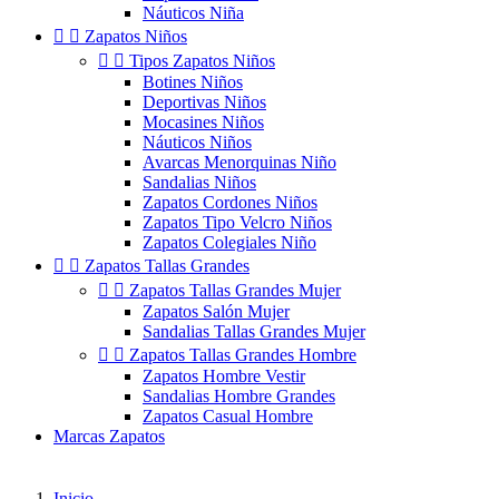
Náuticos Niña


Zapatos Niños


Tipos Zapatos Niños
Botines Niños
Deportivas Niños
Mocasines Niños
Náuticos Niños
Avarcas Menorquinas Niño
Sandalias Niños
Zapatos Cordones Niños
Zapatos Tipo Velcro Niños
Zapatos Colegiales Niño


Zapatos Tallas Grandes


Zapatos Tallas Grandes Mujer
Zapatos Salón Mujer
Sandalias Tallas Grandes Mujer


Zapatos Tallas Grandes Hombre
Zapatos Hombre Vestir
Sandalias Hombre Grandes
Zapatos Casual Hombre
Marcas Zapatos
Inicio