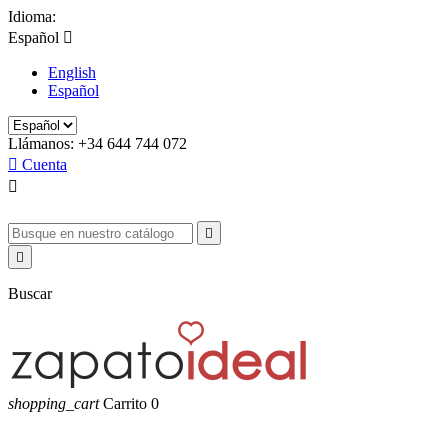
Idioma:
Español

English
Español
Llámanos:
+34 644 744 072

Cuenta



Buscar
shopping_cart
Carrito
0