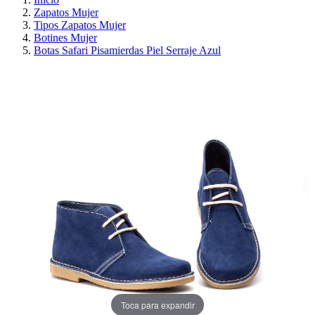
Zapatos Mujer
Tipos Zapatos Mujer
Botines Mujer
Botas Safari Pisamierdas Piel Serraje Azul
PRECIO REBAJADO
AHORRA 30%
Toca para expandir