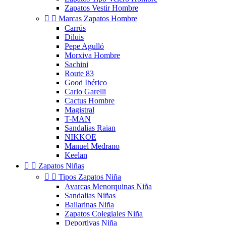
Zapatos Vestir Hombre


Marcas Zapatos Hombre
Carrús
Diluis
Pepe Agulló
Morxiva Hombre
Sachini
Route 83
Good Ibérico
Carlo Garelli
Cactus Hombre
Magistral
T-MAN
Sandalias Raian
NIKKOE
Manuel Medrano
Keelan


Zapatos Niñas


Tipos Zapatos Niña
Avarcas Menorquinas Niña
Sandalias Niñas
Bailarinas Niña
Zapatos Colegiales Niña
Deportivas Niña