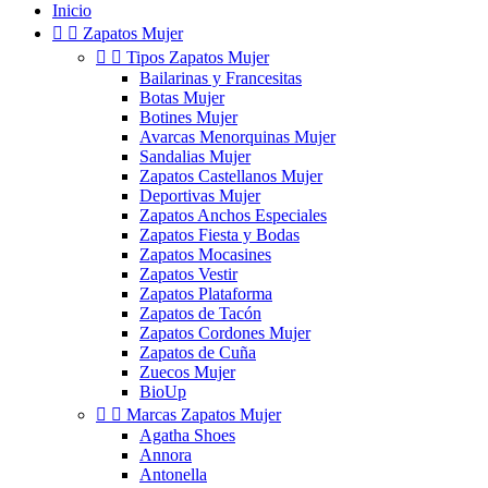
Inicio


Zapatos Mujer


Tipos Zapatos Mujer
Bailarinas y Francesitas
Botas Mujer
Botines Mujer
Avarcas Menorquinas Mujer
Sandalias Mujer
Zapatos Castellanos Mujer
Deportivas Mujer
Zapatos Anchos Especiales
Zapatos Fiesta y Bodas
Zapatos Mocasines
Zapatos Vestir
Zapatos Plataforma
Zapatos de Tacón
Zapatos Cordones Mujer
Zapatos de Cuña
Zuecos Mujer
BioUp


Marcas Zapatos Mujer
Agatha Shoes
Annora
Antonella