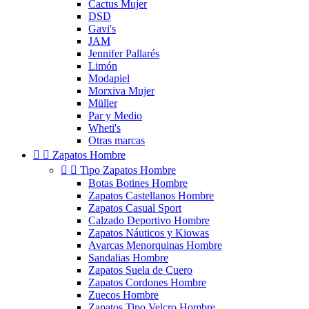
Cactus Mujer
DSD
Gavi's
JAM
Jennifer Pallarés
Limón
Modapiel
Morxiva Mujer
Müller
Par y Medio
Wheti's
Otras marcas


Zapatos Hombre


Tipo Zapatos Hombre
Botas Botines Hombre
Zapatos Castellanos Hombre
Zapatos Casual Sport
Calzado Deportivo Hombre
Zapatos Náuticos y Kiowas
Avarcas Menorquinas Hombre
Sandalias Hombre
Zapatos Suela de Cuero
Zapatos Cordones Hombre
Zuecos Hombre
Zapatos Tipo Velcro Hombre