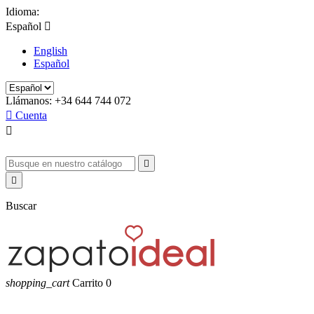
Idioma:
Español

English
Español
Llámanos:
+34 644 744 072

Cuenta



Buscar
shopping_cart
Carrito
0