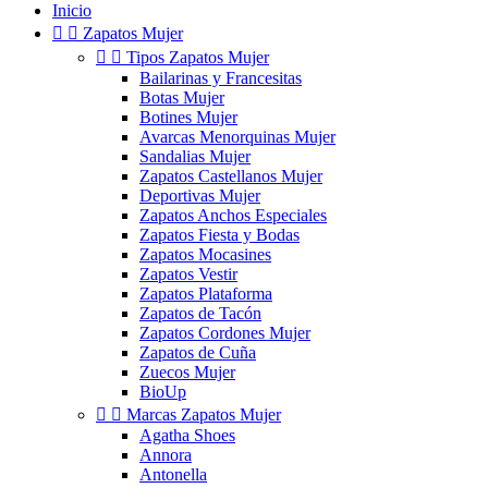
Inicio


Zapatos Mujer


Tipos Zapatos Mujer
Bailarinas y Francesitas
Botas Mujer
Botines Mujer
Avarcas Menorquinas Mujer
Sandalias Mujer
Zapatos Castellanos Mujer
Deportivas Mujer
Zapatos Anchos Especiales
Zapatos Fiesta y Bodas
Zapatos Mocasines
Zapatos Vestir
Zapatos Plataforma
Zapatos de Tacón
Zapatos Cordones Mujer
Zapatos de Cuña
Zuecos Mujer
BioUp


Marcas Zapatos Mujer
Agatha Shoes
Annora
Antonella