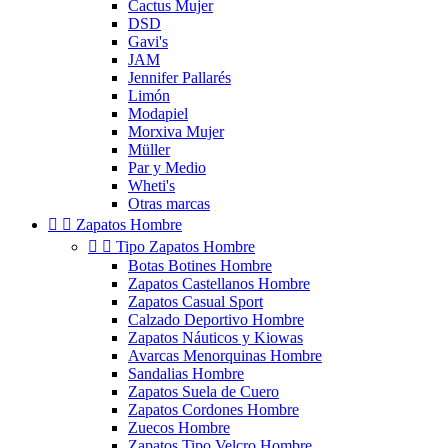
Cactus Mujer
DSD
Gavi's
JAM
Jennifer Pallarés
Limón
Modapiel
Morxiva Mujer
Müller
Par y Medio
Wheti's
Otras marcas


Zapatos Hombre


Tipo Zapatos Hombre
Botas Botines Hombre
Zapatos Castellanos Hombre
Zapatos Casual Sport
Calzado Deportivo Hombre
Zapatos Náuticos y Kiowas
Avarcas Menorquinas Hombre
Sandalias Hombre
Zapatos Suela de Cuero
Zapatos Cordones Hombre
Zuecos Hombre
Zapatos Tipo Velcro Hombre