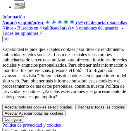
Información
Nota(s) y opinión(es)
(
5
/
5
)
Categoría :
Sandalias
Niños
- Basados en
4
calificación(es) y
3
opiniones del usuario
-
Todas las opiniones
>
×
Zapatoideal te pide que aceptes cookies para fines de rendimiento,
publicidad y redes sociales. Las redes sociales y las cookies
publicitarias de terceros se utilizan para ofrecerte funciones de redes
sociales y anuncios personalizados. Para obtener más información o
modificar tus preferencias, presiona el botón "Configuración
avanzada" o visita "Preferencias de cookies" en la parte inferior del
sitio web. Para obtener más información sobre estas cookies y el
procesamiento de tus datos personales, consulta nuestra Política de
privacidad y cookies. ¿Aceptas estas cookies y el procesamiento de
datos personales que implica?
Aceptar sólo las cookies seleccionadas
Rechazar todas las cookies
Aceptar
Aceptar todas las cookies
Configurar
Política de privacidad y cookies
Contenido no disponible
×