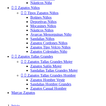
Náuticos Niña


Zapatos Niños


Tipos Zapatos Niños
Botines Niños
Deportivas Niños
Mocasines Niños
Náuticos Niños
Avarcas Menorquinas Niño
Sandalias Niños
Zapatos Cordones Niños
Zapatos Tipo Velcro Niños
Zapatos Colegiales Niño


Zapatos Tallas Grandes


Zapatos Tallas Grandes Mujer
Zapatos Salón Mujer
Sandalias Tallas Grandes Mujer


Zapatos Tallas Grandes Hombre
Zapatos Hombre Vestir
Sandalias Hombre Grandes
Zapatos Casual Hombre
Marcas Zapatos
Inicio