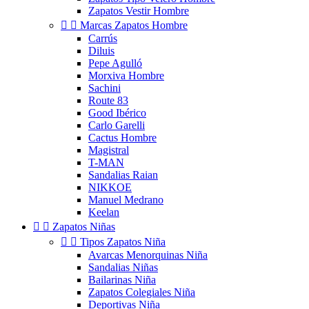
Zapatos Vestir Hombre


Marcas Zapatos Hombre
Carrús
Diluis
Pepe Agulló
Morxiva Hombre
Sachini
Route 83
Good Ibérico
Carlo Garelli
Cactus Hombre
Magistral
T-MAN
Sandalias Raian
NIKKOE
Manuel Medrano
Keelan


Zapatos Niñas


Tipos Zapatos Niña
Avarcas Menorquinas Niña
Sandalias Niñas
Bailarinas Niña
Zapatos Colegiales Niña
Deportivas Niña