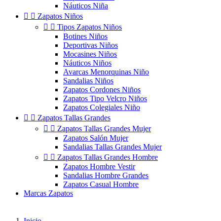
Náuticos Niña


Zapatos Niños


Tipos Zapatos Niños
Botines Niños
Deportivas Niños
Mocasines Niños
Náuticos Niños
Avarcas Menorquinas Niño
Sandalias Niños
Zapatos Cordones Niños
Zapatos Tipo Velcro Niños
Zapatos Colegiales Niño


Zapatos Tallas Grandes


Zapatos Tallas Grandes Mujer
Zapatos Salón Mujer
Sandalias Tallas Grandes Mujer


Zapatos Tallas Grandes Hombre
Zapatos Hombre Vestir
Sandalias Hombre Grandes
Zapatos Casual Hombre
Marcas Zapatos
Inicio