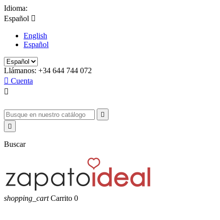
Idioma:
Español

English
Español
Llámanos:
+34 644 744 072

Cuenta



Buscar
shopping_cart
Carrito
0