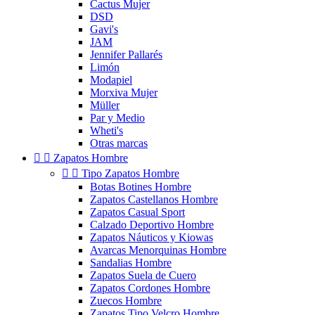
Cactus Mujer
DSD
Gavi's
JAM
Jennifer Pallarés
Limón
Modapiel
Morxiva Mujer
Müller
Par y Medio
Wheti's
Otras marcas


Zapatos Hombre


Tipo Zapatos Hombre
Botas Botines Hombre
Zapatos Castellanos Hombre
Zapatos Casual Sport
Calzado Deportivo Hombre
Zapatos Náuticos y Kiowas
Avarcas Menorquinas Hombre
Sandalias Hombre
Zapatos Suela de Cuero
Zapatos Cordones Hombre
Zuecos Hombre
Zapatos Tipo Velcro Hombre