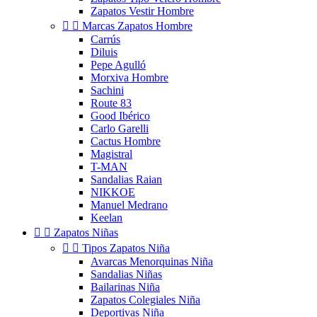
Zapatos Vestir Hombre


Marcas Zapatos Hombre
Carrús
Diluis
Pepe Agulló
Morxiva Hombre
Sachini
Route 83
Good Ibérico
Carlo Garelli
Cactus Hombre
Magistral
T-MAN
Sandalias Raian
NIKKOE
Manuel Medrano
Keelan


Zapatos Niñas


Tipos Zapatos Niña
Avarcas Menorquinas Niña
Sandalias Niñas
Bailarinas Niña
Zapatos Colegiales Niña
Deportivas Niña