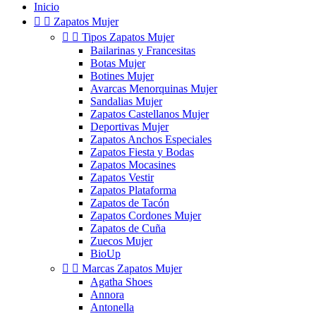
Inicio


Zapatos Mujer


Tipos Zapatos Mujer
Bailarinas y Francesitas
Botas Mujer
Botines Mujer
Avarcas Menorquinas Mujer
Sandalias Mujer
Zapatos Castellanos Mujer
Deportivas Mujer
Zapatos Anchos Especiales
Zapatos Fiesta y Bodas
Zapatos Mocasines
Zapatos Vestir
Zapatos Plataforma
Zapatos de Tacón
Zapatos Cordones Mujer
Zapatos de Cuña
Zuecos Mujer
BioUp


Marcas Zapatos Mujer
Agatha Shoes
Annora
Antonella