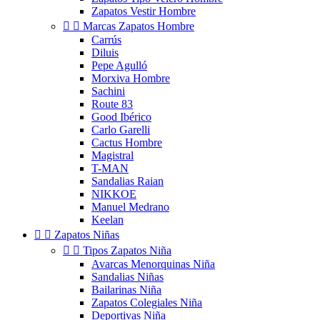
Zapatos Vestir Hombre


Marcas Zapatos Hombre
Carrús
Diluis
Pepe Agulló
Morxiva Hombre
Sachini
Route 83
Good Ibérico
Carlo Garelli
Cactus Hombre
Magistral
T-MAN
Sandalias Raian
NIKKOE
Manuel Medrano
Keelan


Zapatos Niñas


Tipos Zapatos Niña
Avarcas Menorquinas Niña
Sandalias Niñas
Bailarinas Niña
Zapatos Colegiales Niña
Deportivas Niña