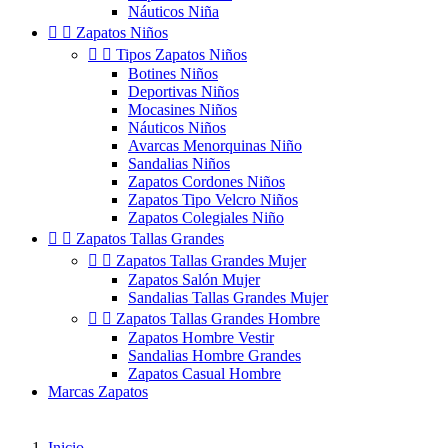
Náuticos Niña


Zapatos Niños


Tipos Zapatos Niños
Botines Niños
Deportivas Niños
Mocasines Niños
Náuticos Niños
Avarcas Menorquinas Niño
Sandalias Niños
Zapatos Cordones Niños
Zapatos Tipo Velcro Niños
Zapatos Colegiales Niño


Zapatos Tallas Grandes


Zapatos Tallas Grandes Mujer
Zapatos Salón Mujer
Sandalias Tallas Grandes Mujer


Zapatos Tallas Grandes Hombre
Zapatos Hombre Vestir
Sandalias Hombre Grandes
Zapatos Casual Hombre
Marcas Zapatos
Inicio