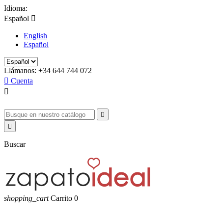
Idioma:
Español

English
Español
Llámanos:
+34 644 744 072

Cuenta



Buscar
shopping_cart
Carrito
0