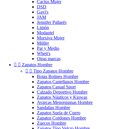
Cactus Mujer
DSD
Gavi's
JAM
Jennifer Pallarés
Limón
Modapiel
Morxiva Mujer
Müller
Par y Medio
Wheti's
Otras marcas


Zapatos Hombre


Tipo Zapatos Hombre
Botas Botines Hombre
Zapatos Castellanos Hombre
Zapatos Casual Sport
Calzado Deportivo Hombre
Zapatos Náuticos y Kiowas
Avarcas Menorquinas Hombre
Sandalias Hombre
Zapatos Suela de Cuero
Zapatos Cordones Hombre
Zuecos Hombre
Zapatos Tipo Velcro Hombre