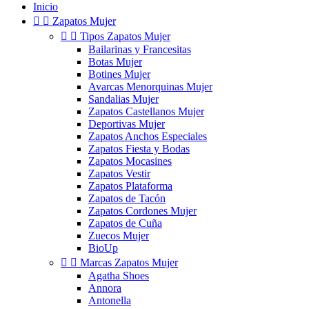
Inicio


Zapatos Mujer


Tipos Zapatos Mujer
Bailarinas y Francesitas
Botas Mujer
Botines Mujer
Avarcas Menorquinas Mujer
Sandalias Mujer
Zapatos Castellanos Mujer
Deportivas Mujer
Zapatos Anchos Especiales
Zapatos Fiesta y Bodas
Zapatos Mocasines
Zapatos Vestir
Zapatos Plataforma
Zapatos de Tacón
Zapatos Cordones Mujer
Zapatos de Cuña
Zuecos Mujer
BioUp


Marcas Zapatos Mujer
Agatha Shoes
Annora
Antonella