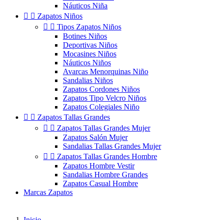
Náuticos Niña


Zapatos Niños


Tipos Zapatos Niños
Botines Niños
Deportivas Niños
Mocasines Niños
Náuticos Niños
Avarcas Menorquinas Niño
Sandalias Niños
Zapatos Cordones Niños
Zapatos Tipo Velcro Niños
Zapatos Colegiales Niño


Zapatos Tallas Grandes


Zapatos Tallas Grandes Mujer
Zapatos Salón Mujer
Sandalias Tallas Grandes Mujer


Zapatos Tallas Grandes Hombre
Zapatos Hombre Vestir
Sandalias Hombre Grandes
Zapatos Casual Hombre
Marcas Zapatos
Inicio