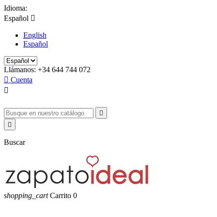
Idioma:
Español

English
Español
Llámanos:
+34 644 744 072

Cuenta



Buscar
shopping_cart
Carrito
0