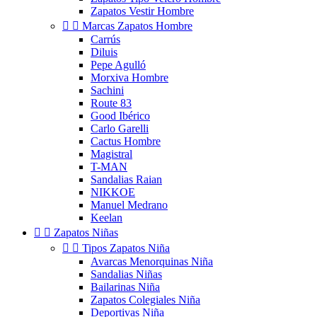
Zapatos Vestir Hombre


Marcas Zapatos Hombre
Carrús
Diluis
Pepe Agulló
Morxiva Hombre
Sachini
Route 83
Good Ibérico
Carlo Garelli
Cactus Hombre
Magistral
T-MAN
Sandalias Raian
NIKKOE
Manuel Medrano
Keelan


Zapatos Niñas


Tipos Zapatos Niña
Avarcas Menorquinas Niña
Sandalias Niñas
Bailarinas Niña
Zapatos Colegiales Niña
Deportivas Niña