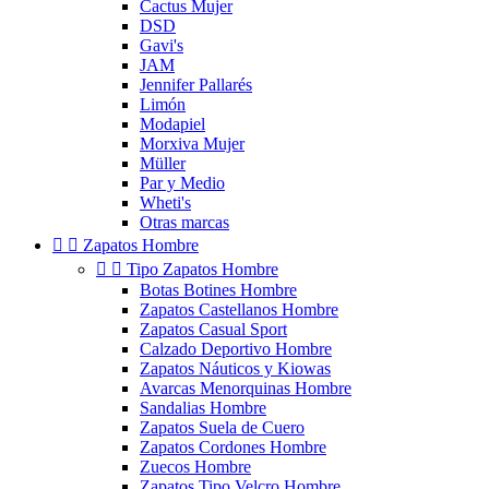
Cactus Mujer
DSD
Gavi's
JAM
Jennifer Pallarés
Limón
Modapiel
Morxiva Mujer
Müller
Par y Medio
Wheti's
Otras marcas


Zapatos Hombre


Tipo Zapatos Hombre
Botas Botines Hombre
Zapatos Castellanos Hombre
Zapatos Casual Sport
Calzado Deportivo Hombre
Zapatos Náuticos y Kiowas
Avarcas Menorquinas Hombre
Sandalias Hombre
Zapatos Suela de Cuero
Zapatos Cordones Hombre
Zuecos Hombre
Zapatos Tipo Velcro Hombre