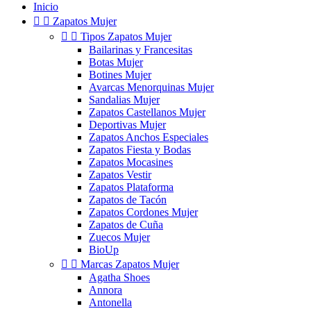
Inicio


Zapatos Mujer


Tipos Zapatos Mujer
Bailarinas y Francesitas
Botas Mujer
Botines Mujer
Avarcas Menorquinas Mujer
Sandalias Mujer
Zapatos Castellanos Mujer
Deportivas Mujer
Zapatos Anchos Especiales
Zapatos Fiesta y Bodas
Zapatos Mocasines
Zapatos Vestir
Zapatos Plataforma
Zapatos de Tacón
Zapatos Cordones Mujer
Zapatos de Cuña
Zuecos Mujer
BioUp


Marcas Zapatos Mujer
Agatha Shoes
Annora
Antonella