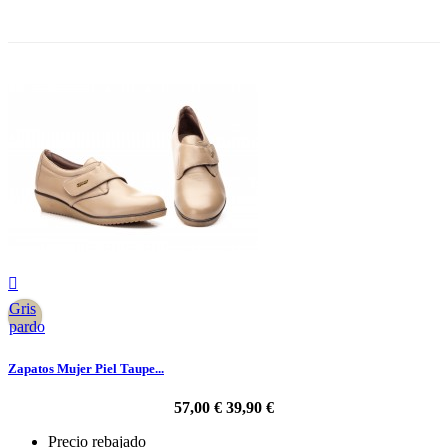
-30%

Gris
pardo
Zapatos Mujer Piel Taupe...
57,00 €
39,90 €
Precio rebajado