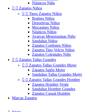
Náuticos Niña


Zapatos Niños


Tipos Zapatos Niños
Botines Niños
Deportivas Niños
Mocasines Niños
Náuticos Niños
Avarcas Menorquinas Niño
Sandalias Niños
Zapatos Cordones Niños
Zapatos Tipo Velcro Niños
Zapatos Colegiales Niño


Zapatos Tallas Grandes


Zapatos Tallas Grandes Mujer
Zapatos Salón Mujer
Sandalias Tallas Grandes Mujer


Zapatos Tallas Grandes Hombre
Zapatos Hombre Vestir
Sandalias Hombre Grandes
Zapatos Casual Hombre
Marcas Zapatos
Inicio