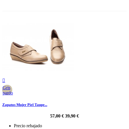
-30%

Gris
pardo
Zapatos Mujer Piel Taupe...
57,00 €
39,90 €
Precio rebajado