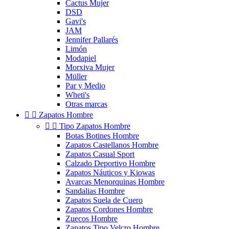
Cactus Mujer
DSD
Gavi's
JAM
Jennifer Pallarés
Limón
Modapiel
Morxiva Mujer
Müller
Par y Medio
Wheti's
Otras marcas


Zapatos Hombre


Tipo Zapatos Hombre
Botas Botines Hombre
Zapatos Castellanos Hombre
Zapatos Casual Sport
Calzado Deportivo Hombre
Zapatos Náuticos y Kiowas
Avarcas Menorquinas Hombre
Sandalias Hombre
Zapatos Suela de Cuero
Zapatos Cordones Hombre
Zuecos Hombre
Zapatos Tipo Velcro Hombre