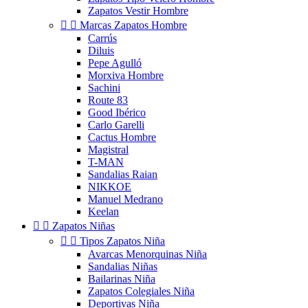
Zapatos Vestir Hombre


Marcas Zapatos Hombre
Carrús
Diluis
Pepe Agulló
Morxiva Hombre
Sachini
Route 83
Good Ibérico
Carlo Garelli
Cactus Hombre
Magistral
T-MAN
Sandalias Raian
NIKKOE
Manuel Medrano
Keelan


Zapatos Niñas


Tipos Zapatos Niña
Avarcas Menorquinas Niña
Sandalias Niñas
Bailarinas Niña
Zapatos Colegiales Niña
Deportivas Niña