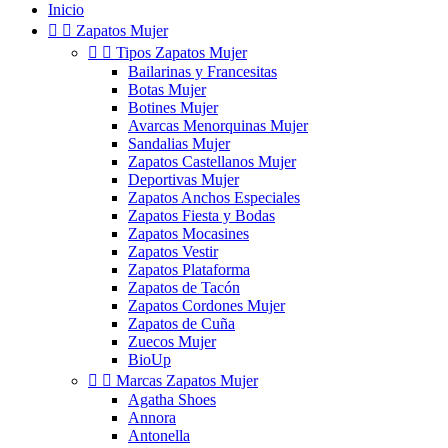
Inicio


Zapatos Mujer


Tipos Zapatos Mujer
Bailarinas y Francesitas
Botas Mujer
Botines Mujer
Avarcas Menorquinas Mujer
Sandalias Mujer
Zapatos Castellanos Mujer
Deportivas Mujer
Zapatos Anchos Especiales
Zapatos Fiesta y Bodas
Zapatos Mocasines
Zapatos Vestir
Zapatos Plataforma
Zapatos de Tacón
Zapatos Cordones Mujer
Zapatos de Cuña
Zuecos Mujer
BioUp


Marcas Zapatos Mujer
Agatha Shoes
Annora
Antonella