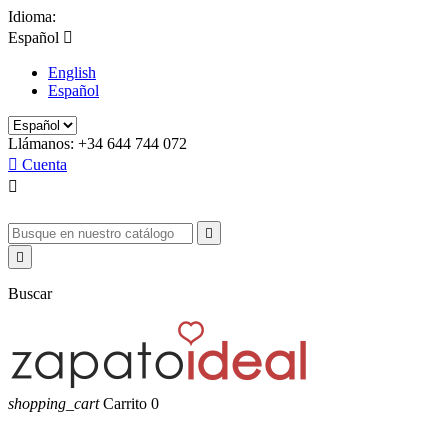
Idioma:
Español

English
Español
Llámanos:
+34 644 744 072

Cuenta



Buscar
shopping_cart
Carrito
0