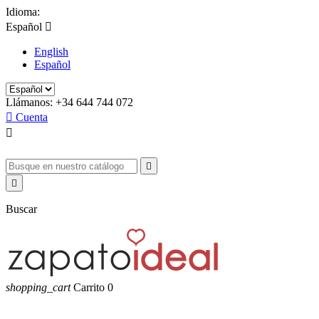
Idioma:
Español

English
Español
Llámanos:
+34 644 744 072

Cuenta



Buscar
shopping_cart
Carrito
0