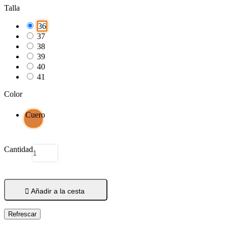
Talla
36
37
38
39
40
41
Color
Cuero
Cantidad

Añadir a la cesta