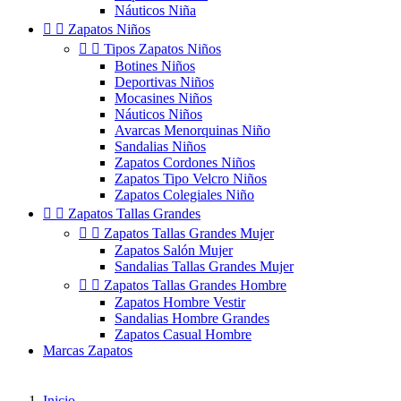
Náuticos Niña


Zapatos Niños


Tipos Zapatos Niños
Botines Niños
Deportivas Niños
Mocasines Niños
Náuticos Niños
Avarcas Menorquinas Niño
Sandalias Niños
Zapatos Cordones Niños
Zapatos Tipo Velcro Niños
Zapatos Colegiales Niño


Zapatos Tallas Grandes


Zapatos Tallas Grandes Mujer
Zapatos Salón Mujer
Sandalias Tallas Grandes Mujer


Zapatos Tallas Grandes Hombre
Zapatos Hombre Vestir
Sandalias Hombre Grandes
Zapatos Casual Hombre
Marcas Zapatos
Inicio