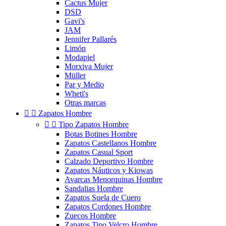
Cactus Mujer
DSD
Gavi's
JAM
Jennifer Pallarés
Limón
Modapiel
Morxiva Mujer
Müller
Par y Medio
Wheti's
Otras marcas


Zapatos Hombre


Tipo Zapatos Hombre
Botas Botines Hombre
Zapatos Castellanos Hombre
Zapatos Casual Sport
Calzado Deportivo Hombre
Zapatos Náuticos y Kiowas
Avarcas Menorquinas Hombre
Sandalias Hombre
Zapatos Suela de Cuero
Zapatos Cordones Hombre
Zuecos Hombre
Zapatos Tipo Velcro Hombre