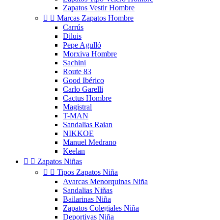
Zapatos Vestir Hombre


Marcas Zapatos Hombre
Carrús
Diluis
Pepe Agulló
Morxiva Hombre
Sachini
Route 83
Good Ibérico
Carlo Garelli
Cactus Hombre
Magistral
T-MAN
Sandalias Raian
NIKKOE
Manuel Medrano
Keelan


Zapatos Niñas


Tipos Zapatos Niña
Avarcas Menorquinas Niña
Sandalias Niñas
Bailarinas Niña
Zapatos Colegiales Niña
Deportivas Niña