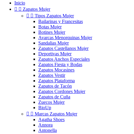
Inicio


Zapatos Mujer


Tipos Zapatos Mujer
Bailarinas y Francesitas
Botas Mujer
Botines Mujer
Avarcas Menorquinas Mujer
Sandalias Mujer
Zapatos Castellanos Mujer
Deportivas Mujer
Zapatos Anchos Especiales
Zapatos Fiesta y Bodas
Zapatos Mocasines
Zapatos Vestir
Zapatos Plataforma
Zapatos de Tacón
Zapatos Cordones Mujer
Zapatos de Cuña
Zuecos Mujer
BioUp


Marcas Zapatos Mujer
Agatha Shoes
Annora
Antonella