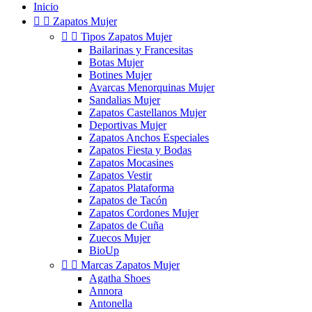
Inicio


Zapatos Mujer


Tipos Zapatos Mujer
Bailarinas y Francesitas
Botas Mujer
Botines Mujer
Avarcas Menorquinas Mujer
Sandalias Mujer
Zapatos Castellanos Mujer
Deportivas Mujer
Zapatos Anchos Especiales
Zapatos Fiesta y Bodas
Zapatos Mocasines
Zapatos Vestir
Zapatos Plataforma
Zapatos de Tacón
Zapatos Cordones Mujer
Zapatos de Cuña
Zuecos Mujer
BioUp


Marcas Zapatos Mujer
Agatha Shoes
Annora
Antonella