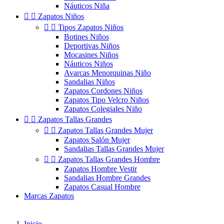
Náuticos Niña


Zapatos Niños


Tipos Zapatos Niños
Botines Niños
Deportivas Niños
Mocasines Niños
Náuticos Niños
Avarcas Menorquinas Niño
Sandalias Niños
Zapatos Cordones Niños
Zapatos Tipo Velcro Niños
Zapatos Colegiales Niño


Zapatos Tallas Grandes


Zapatos Tallas Grandes Mujer
Zapatos Salón Mujer
Sandalias Tallas Grandes Mujer


Zapatos Tallas Grandes Hombre
Zapatos Hombre Vestir
Sandalias Hombre Grandes
Zapatos Casual Hombre
Marcas Zapatos
Inicio