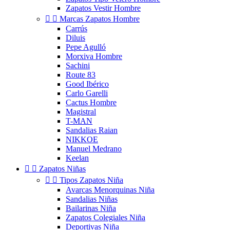
Zapatos Vestir Hombre


Marcas Zapatos Hombre
Carrús
Diluis
Pepe Agulló
Morxiva Hombre
Sachini
Route 83
Good Ibérico
Carlo Garelli
Cactus Hombre
Magistral
T-MAN
Sandalias Raian
NIKKOE
Manuel Medrano
Keelan


Zapatos Niñas


Tipos Zapatos Niña
Avarcas Menorquinas Niña
Sandalias Niñas
Bailarinas Niña
Zapatos Colegiales Niña
Deportivas Niña