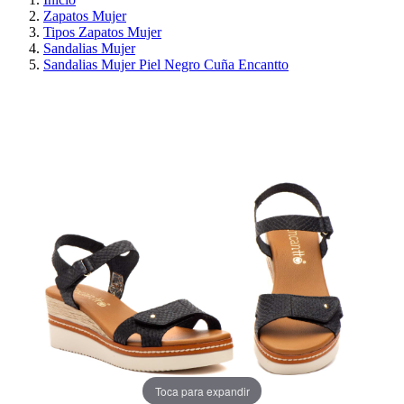
Zapatos Mujer
Tipos Zapatos Mujer
Sandalias Mujer
Sandalias Mujer Piel Negro Cuña Encantto
¡EN OFERTA!
AHORRA 30%
Toca para expandir