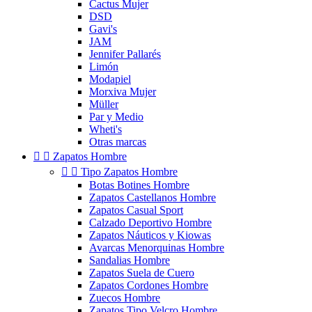
Cactus Mujer
DSD
Gavi's
JAM
Jennifer Pallarés
Limón
Modapiel
Morxiva Mujer
Müller
Par y Medio
Wheti's
Otras marcas


Zapatos Hombre


Tipo Zapatos Hombre
Botas Botines Hombre
Zapatos Castellanos Hombre
Zapatos Casual Sport
Calzado Deportivo Hombre
Zapatos Náuticos y Kiowas
Avarcas Menorquinas Hombre
Sandalias Hombre
Zapatos Suela de Cuero
Zapatos Cordones Hombre
Zuecos Hombre
Zapatos Tipo Velcro Hombre