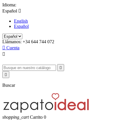
Idioma:
Español

English
Español
Llámanos:
+34 644 744 072

Cuenta



Buscar
shopping_cart
Carrito
0