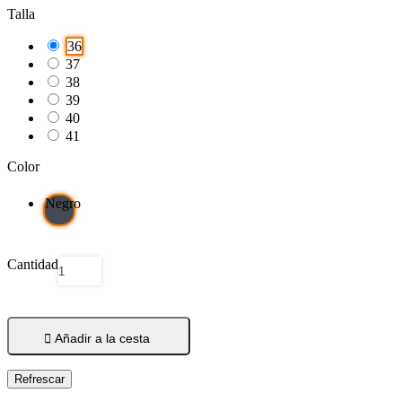
Talla
36
37
38
39
40
41
Color
Negro
Cantidad

Añadir a la cesta