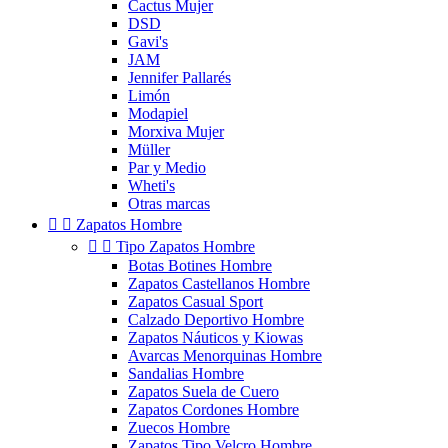
Cactus Mujer
DSD
Gavi's
JAM
Jennifer Pallarés
Limón
Modapiel
Morxiva Mujer
Müller
Par y Medio
Wheti's
Otras marcas


Zapatos Hombre


Tipo Zapatos Hombre
Botas Botines Hombre
Zapatos Castellanos Hombre
Zapatos Casual Sport
Calzado Deportivo Hombre
Zapatos Náuticos y Kiowas
Avarcas Menorquinas Hombre
Sandalias Hombre
Zapatos Suela de Cuero
Zapatos Cordones Hombre
Zuecos Hombre
Zapatos Tipo Velcro Hombre