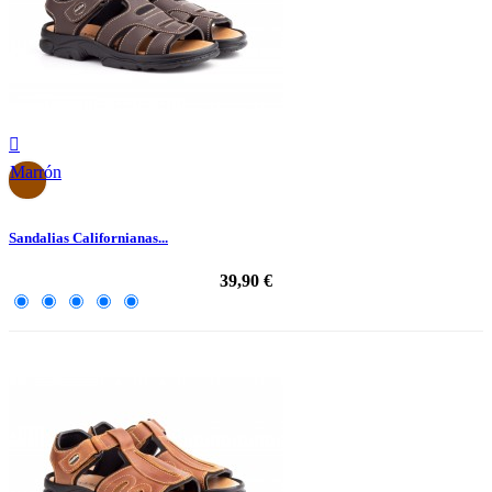

Marrón
Sandalias Californianas...
39,90 €