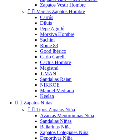
Zapatos Vestir Hombre


Marcas Zapatos Hombre
Carrús
Diluis
Pepe Agulló
Morxiva Hombre
Sachini
Route 83
Good Ibérico
Carlo Garelli
Cactus Hombre
Magistral
T-MAN
Sandalias Raian
NIKKOE
Manuel Medrano
Keelan


Zapatos Niñas


Tipos Zapatos Niña
Avarcas Menorquinas Niña
Sandalias Niñas
Bailarinas Niña
Zapatos Colegiales Niña
Deportivas Niña