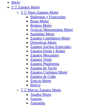
Inicio


Zapatos Mujer


Tipos Zapatos Mujer
Bailarinas y Francesitas
Botas Mujer
Botines Mujer
Avarcas Menorquinas Mujer
Sandalias Mujer
Zapatos Castellanos Mujer
Deportivas Mujer
Zapatos Anchos Especiales
Zapatos Fiesta y Bodas
Zapatos Mocasines
Zapatos Vestir
Zapatos Plataforma
Zapatos de Tacón
Zapatos Cordones Mujer
Zapatos de Cuña
Zuecos Mujer
BioUp


Marcas Zapatos Mujer
Agatha Shoes
Annora
Antonella