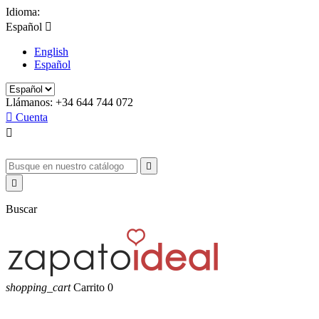
Idioma:
Español

English
Español
Llámanos:
+34 644 744 072

Cuenta



Buscar
shopping_cart
Carrito
0