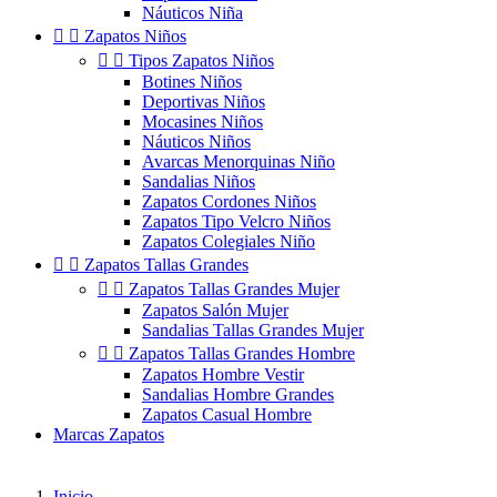
Náuticos Niña


Zapatos Niños


Tipos Zapatos Niños
Botines Niños
Deportivas Niños
Mocasines Niños
Náuticos Niños
Avarcas Menorquinas Niño
Sandalias Niños
Zapatos Cordones Niños
Zapatos Tipo Velcro Niños
Zapatos Colegiales Niño


Zapatos Tallas Grandes


Zapatos Tallas Grandes Mujer
Zapatos Salón Mujer
Sandalias Tallas Grandes Mujer


Zapatos Tallas Grandes Hombre
Zapatos Hombre Vestir
Sandalias Hombre Grandes
Zapatos Casual Hombre
Marcas Zapatos
Inicio