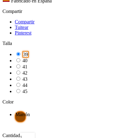
Fabricado en España
Compartir
Compartir
Tuitear
Pinterest
Talla
39
40
41
42
43
44
45
Color
Marrón
Cantidad