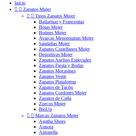
Inicio


Zapatos Mujer


Tipos Zapatos Mujer
Bailarinas y Francesitas
Botas Mujer
Botines Mujer
Avarcas Menorquinas Mujer
Sandalias Mujer
Zapatos Castellanos Mujer
Deportivas Mujer
Zapatos Anchos Especiales
Zapatos Fiesta y Bodas
Zapatos Mocasines
Zapatos Vestir
Zapatos Plataforma
Zapatos de Tacón
Zapatos Cordones Mujer
Zapatos de Cuña
Zuecos Mujer
BioUp


Marcas Zapatos Mujer
Agatha Shoes
Annora
Antonella