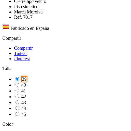
Cierre tipo velcro
Piso sintetico
Marca Morxiva
Ref. 7017
Fabricado en España
Compartir
Compartir
Tuitear
Pinterest
Talla
39
40
41
42
43
44
45
Color