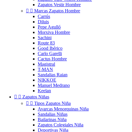
Zapatos Vestir Hombre


Marcas Zapatos Hombre
Carrús
Diluis
Pepe Agulló
Morxiva Hombre
Sachini
Route 83
Good Ibérico
Carlo Garelli
Cactus Hombre
Magistral
T-MAN
Sandalias Raian
NIKKOE
Manuel Medrano
Keelan


Zapatos Niñas


Tipos Zapatos Niña
Avarcas Menorquinas Niña
Sandalias Niñas
Bailarinas Niña
Zapatos Colegiales Niña
Deportivas Niña