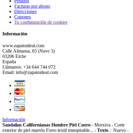
Pedidos
Facturas por abono
Direcciones
Cupones
Tu configuración de cookies
Información
www.zapatoideal.com
Calle Almansa, 65 (Nave 3)
03206 Elche
España
Llámanos:
+34 644 744 072
Email:
info@zapatoideal.com
Información
Sandalias Californianas Hombre Piel Cuero
-
Morxiva
-
Corte
exterior de piel marrón Forro textil transpirable...
-
Texto
:
Nuevo
-