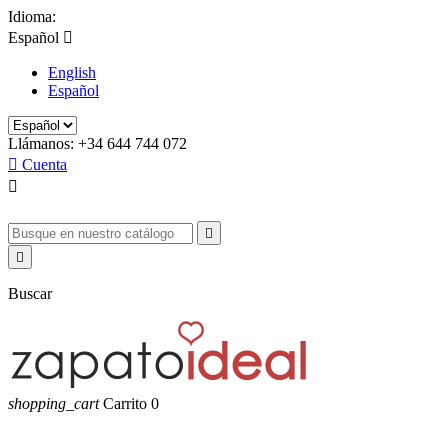
Idioma:
Español

English
Español
Llámanos:
+34 644 744 072

Cuenta



Buscar
shopping_cart
Carrito
0