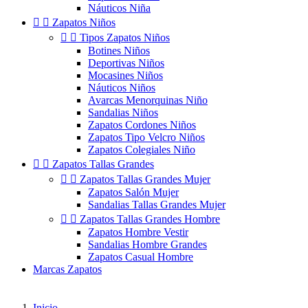
Náuticos Niña


Zapatos Niños


Tipos Zapatos Niños
Botines Niños
Deportivas Niños
Mocasines Niños
Náuticos Niños
Avarcas Menorquinas Niño
Sandalias Niños
Zapatos Cordones Niños
Zapatos Tipo Velcro Niños
Zapatos Colegiales Niño


Zapatos Tallas Grandes


Zapatos Tallas Grandes Mujer
Zapatos Salón Mujer
Sandalias Tallas Grandes Mujer


Zapatos Tallas Grandes Hombre
Zapatos Hombre Vestir
Sandalias Hombre Grandes
Zapatos Casual Hombre
Marcas Zapatos
Inicio