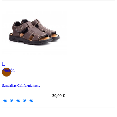

Marrón
Sandalias Californianas...
39,90 €