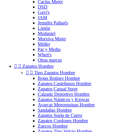
Cactus Mujer
DSD
Gavi's
JAM
Jennifer Pallarés
Limón
Modapiel
Morxiva Mujer
Müller
Par y Medio
Wheti's
Otras marcas


Zapatos Hombre


Tipo Zapatos Hombre
Botas Botines Hombre
Zapatos Castellanos Hombre
Zapatos Casual Sport
Calzado Deportivo Hombre
Zapatos Náuticos y Kiowas
Avarcas Menorquinas Hombre
Sandalias Hombre
Zapatos Suela de Cuero
Zapatos Cordones Hombre
Zuecos Hombre
Zapatos Tipo Velcro Hombre