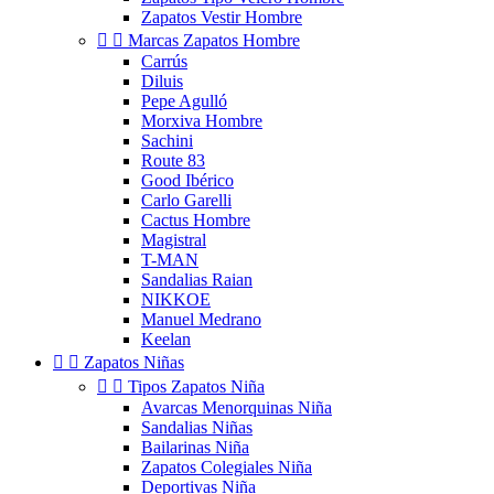
Zapatos Vestir Hombre


Marcas Zapatos Hombre
Carrús
Diluis
Pepe Agulló
Morxiva Hombre
Sachini
Route 83
Good Ibérico
Carlo Garelli
Cactus Hombre
Magistral
T-MAN
Sandalias Raian
NIKKOE
Manuel Medrano
Keelan


Zapatos Niñas


Tipos Zapatos Niña
Avarcas Menorquinas Niña
Sandalias Niñas
Bailarinas Niña
Zapatos Colegiales Niña
Deportivas Niña