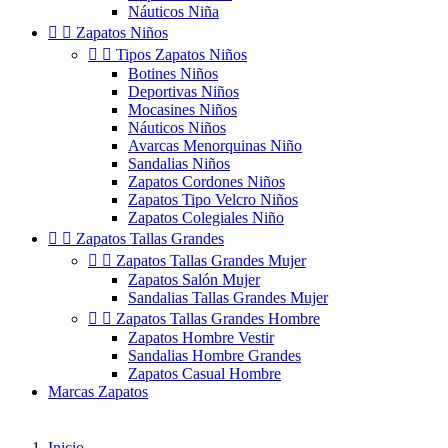
Náuticos Niña


Zapatos Niños


Tipos Zapatos Niños
Botines Niños
Deportivas Niños
Mocasines Niños
Náuticos Niños
Avarcas Menorquinas Niño
Sandalias Niños
Zapatos Cordones Niños
Zapatos Tipo Velcro Niños
Zapatos Colegiales Niño


Zapatos Tallas Grandes


Zapatos Tallas Grandes Mujer
Zapatos Salón Mujer
Sandalias Tallas Grandes Mujer


Zapatos Tallas Grandes Hombre
Zapatos Hombre Vestir
Sandalias Hombre Grandes
Zapatos Casual Hombre
Marcas Zapatos
Inicio