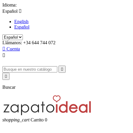
Idioma:
Español

English
Español
Llámanos:
+34 644 744 072

Cuenta



Buscar
shopping_cart
Carrito
0