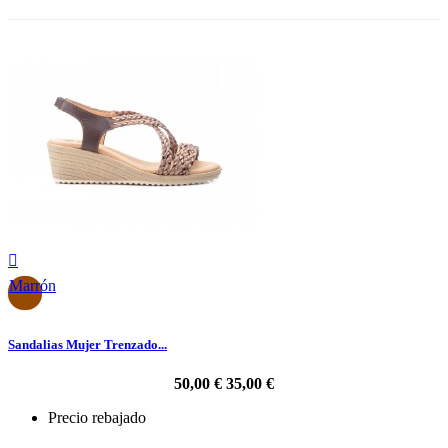

Marrón
Sandalias Mujer Trenzado...
50,00 €
35,00 €
Precio rebajado
-30%