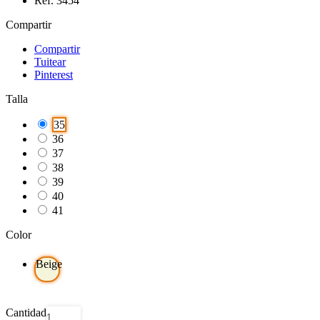
Ref. 3454
Compartir
Compartir
Tuitear
Pinterest
Talla
35
36
37
38
39
40
41
Color
Beige
Cantidad