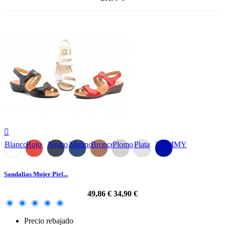

Blanco
Rojo
Negro
Marino
Bronce
Plomo
Plata
TOMMY
Sandalias Mujer Piel...
49,86 €
34,90 €
Precio rebajado