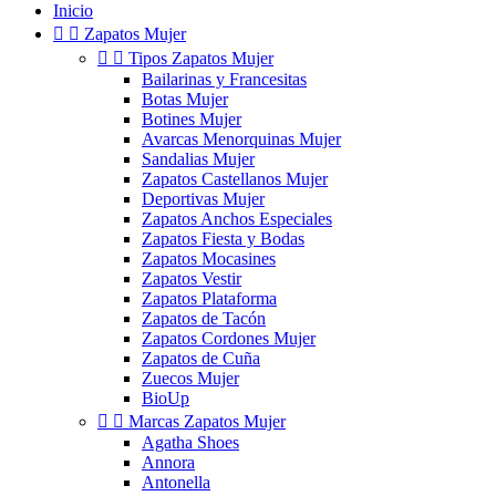
Inicio


Zapatos Mujer


Tipos Zapatos Mujer
Bailarinas y Francesitas
Botas Mujer
Botines Mujer
Avarcas Menorquinas Mujer
Sandalias Mujer
Zapatos Castellanos Mujer
Deportivas Mujer
Zapatos Anchos Especiales
Zapatos Fiesta y Bodas
Zapatos Mocasines
Zapatos Vestir
Zapatos Plataforma
Zapatos de Tacón
Zapatos Cordones Mujer
Zapatos de Cuña
Zuecos Mujer
BioUp


Marcas Zapatos Mujer
Agatha Shoes
Annora
Antonella