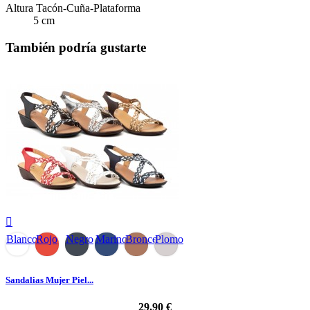
Altura Tacón-Cuña-Plataforma
5 cm
También podría gustarte

Blanco
Rojo
Negro
Marino
Bronce
Plomo
Sandalias Mujer Piel...
29,90 €