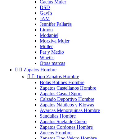
Cactus Mujer
DSD
Gavi's
JAM
Jennifer Pallarés
Limón
Modapiel
Morxiva Mujer
Müller
Par y Medio
Wheti's
Otras marcas


Zapatos Hombre


Tipo Zapatos Hombre
Botas Botines Hombre
Zapatos Castellanos Hombre
Zapatos Casual Sport
Calzado Deportivo Hombre
Zapatos Náuticos y Kiowas
Avarcas Menorquinas Hombre
Sandalias Hombre
Zapatos Suela de Cuero
Zapatos Cordones Hombre
Zuecos Hombre
Zapatos Tipo Velcro Hombre