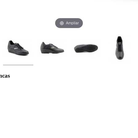
Ampliar
ncas