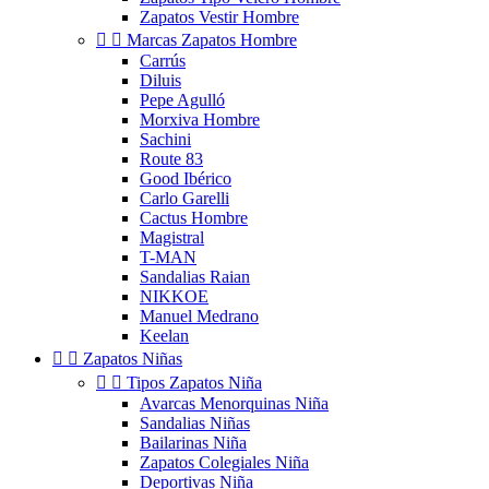
Zapatos Vestir Hombre


Marcas Zapatos Hombre
Carrús
Diluis
Pepe Agulló
Morxiva Hombre
Sachini
Route 83
Good Ibérico
Carlo Garelli
Cactus Hombre
Magistral
T-MAN
Sandalias Raian
NIKKOE
Manuel Medrano
Keelan


Zapatos Niñas


Tipos Zapatos Niña
Avarcas Menorquinas Niña
Sandalias Niñas
Bailarinas Niña
Zapatos Colegiales Niña
Deportivas Niña