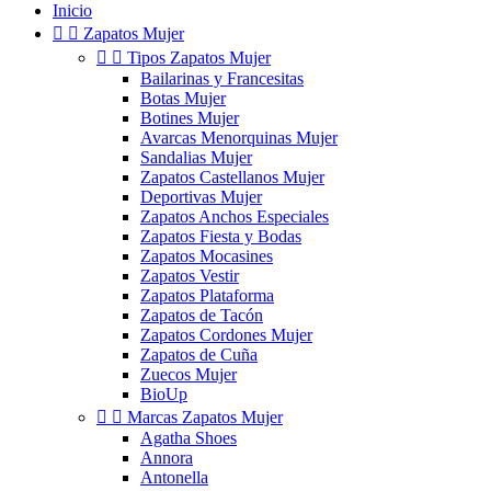
Inicio


Zapatos Mujer


Tipos Zapatos Mujer
Bailarinas y Francesitas
Botas Mujer
Botines Mujer
Avarcas Menorquinas Mujer
Sandalias Mujer
Zapatos Castellanos Mujer
Deportivas Mujer
Zapatos Anchos Especiales
Zapatos Fiesta y Bodas
Zapatos Mocasines
Zapatos Vestir
Zapatos Plataforma
Zapatos de Tacón
Zapatos Cordones Mujer
Zapatos de Cuña
Zuecos Mujer
BioUp


Marcas Zapatos Mujer
Agatha Shoes
Annora
Antonella