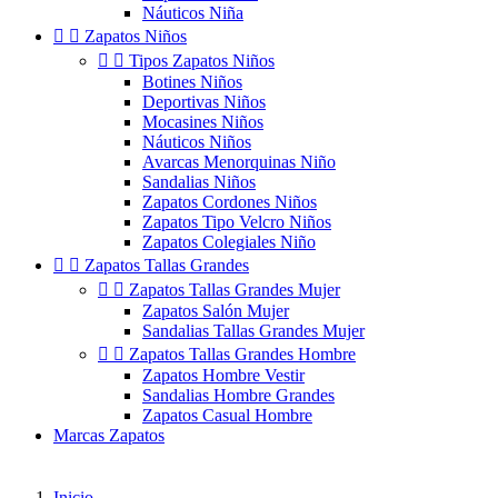
Náuticos Niña


Zapatos Niños


Tipos Zapatos Niños
Botines Niños
Deportivas Niños
Mocasines Niños
Náuticos Niños
Avarcas Menorquinas Niño
Sandalias Niños
Zapatos Cordones Niños
Zapatos Tipo Velcro Niños
Zapatos Colegiales Niño


Zapatos Tallas Grandes


Zapatos Tallas Grandes Mujer
Zapatos Salón Mujer
Sandalias Tallas Grandes Mujer


Zapatos Tallas Grandes Hombre
Zapatos Hombre Vestir
Sandalias Hombre Grandes
Zapatos Casual Hombre
Marcas Zapatos
Inicio