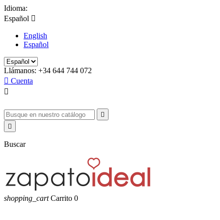
Idioma:
Español

English
Español
Llámanos:
+34 644 744 072

Cuenta



Buscar
shopping_cart
Carrito
0