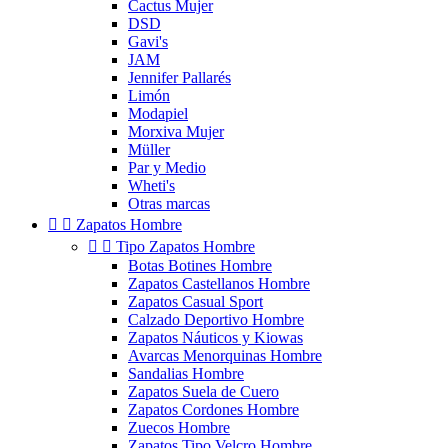
Cactus Mujer
DSD
Gavi's
JAM
Jennifer Pallarés
Limón
Modapiel
Morxiva Mujer
Müller
Par y Medio
Wheti's
Otras marcas


Zapatos Hombre


Tipo Zapatos Hombre
Botas Botines Hombre
Zapatos Castellanos Hombre
Zapatos Casual Sport
Calzado Deportivo Hombre
Zapatos Náuticos y Kiowas
Avarcas Menorquinas Hombre
Sandalias Hombre
Zapatos Suela de Cuero
Zapatos Cordones Hombre
Zuecos Hombre
Zapatos Tipo Velcro Hombre