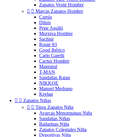
Zapatos Vestir Hombre


Marcas Zapatos Hombre
Carrús
Diluis
Pepe Agulló
Morxiva Hombre
Sachini
Route 83
Good Ibérico
Carlo Garelli
Cactus Hombre
Magistral
T-MAN
Sandalias Raian
NIKKOE
Manuel Medrano
Keelan


Zapatos Niñas


Tipos Zapatos Niña
Avarcas Menorquinas Niña
Sandalias Niñas
Bailarinas Niña
Zapatos Colegiales Niña
Deportivas Niña