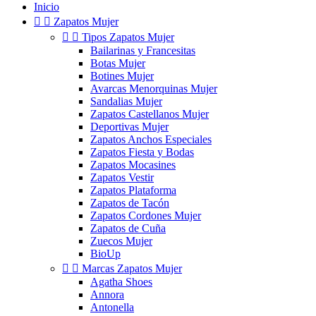
Inicio


Zapatos Mujer


Tipos Zapatos Mujer
Bailarinas y Francesitas
Botas Mujer
Botines Mujer
Avarcas Menorquinas Mujer
Sandalias Mujer
Zapatos Castellanos Mujer
Deportivas Mujer
Zapatos Anchos Especiales
Zapatos Fiesta y Bodas
Zapatos Mocasines
Zapatos Vestir
Zapatos Plataforma
Zapatos de Tacón
Zapatos Cordones Mujer
Zapatos de Cuña
Zuecos Mujer
BioUp


Marcas Zapatos Mujer
Agatha Shoes
Annora
Antonella