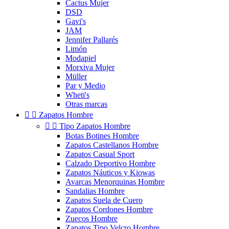
Cactus Mujer
DSD
Gavi's
JAM
Jennifer Pallarés
Limón
Modapiel
Morxiva Mujer
Müller
Par y Medio
Wheti's
Otras marcas


Zapatos Hombre


Tipo Zapatos Hombre
Botas Botines Hombre
Zapatos Castellanos Hombre
Zapatos Casual Sport
Calzado Deportivo Hombre
Zapatos Náuticos y Kiowas
Avarcas Menorquinas Hombre
Sandalias Hombre
Zapatos Suela de Cuero
Zapatos Cordones Hombre
Zuecos Hombre
Zapatos Tipo Velcro Hombre