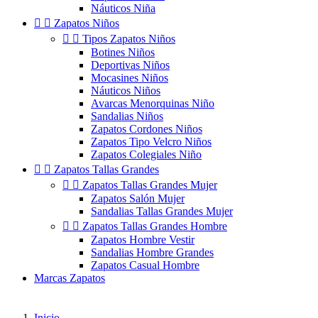
Náuticos Niña


Zapatos Niños


Tipos Zapatos Niños
Botines Niños
Deportivas Niños
Mocasines Niños
Náuticos Niños
Avarcas Menorquinas Niño
Sandalias Niños
Zapatos Cordones Niños
Zapatos Tipo Velcro Niños
Zapatos Colegiales Niño


Zapatos Tallas Grandes


Zapatos Tallas Grandes Mujer
Zapatos Salón Mujer
Sandalias Tallas Grandes Mujer


Zapatos Tallas Grandes Hombre
Zapatos Hombre Vestir
Sandalias Hombre Grandes
Zapatos Casual Hombre
Marcas Zapatos
Inicio