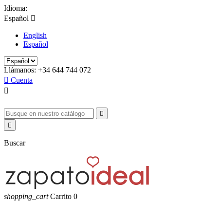
Idioma:
Español

English
Español
Llámanos:
+34 644 744 072

Cuenta



Buscar
shopping_cart
Carrito
0