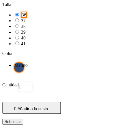
Talla
36
37
38
39
40
41
Color
Marino
Cantidad

Añadir a la cesta