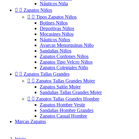
Náuticos Niña


Zapatos Niños


Tipos Zapatos Niños
Botines Niños
Deportivas Niños
Mocasines Niños
Náuticos Niños
Avarcas Menorquinas Niño
Sandalias Niños
Zapatos Cordones Niños
Zapatos Tipo Velcro Niños
Zapatos Colegiales Niño


Zapatos Tallas Grandes


Zapatos Tallas Grandes Mujer
Zapatos Salón Mujer
Sandalias Tallas Grandes Mujer


Zapatos Tallas Grandes Hombre
Zapatos Hombre Vestir
Sandalias Hombre Grandes
Zapatos Casual Hombre
Marcas Zapatos
Inicio