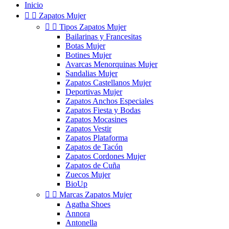
Inicio


Zapatos Mujer


Tipos Zapatos Mujer
Bailarinas y Francesitas
Botas Mujer
Botines Mujer
Avarcas Menorquinas Mujer
Sandalias Mujer
Zapatos Castellanos Mujer
Deportivas Mujer
Zapatos Anchos Especiales
Zapatos Fiesta y Bodas
Zapatos Mocasines
Zapatos Vestir
Zapatos Plataforma
Zapatos de Tacón
Zapatos Cordones Mujer
Zapatos de Cuña
Zuecos Mujer
BioUp


Marcas Zapatos Mujer
Agatha Shoes
Annora
Antonella