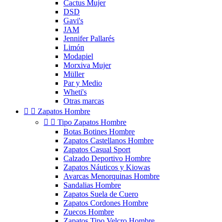
Cactus Mujer
DSD
Gavi's
JAM
Jennifer Pallarés
Limón
Modapiel
Morxiva Mujer
Müller
Par y Medio
Wheti's
Otras marcas


Zapatos Hombre


Tipo Zapatos Hombre
Botas Botines Hombre
Zapatos Castellanos Hombre
Zapatos Casual Sport
Calzado Deportivo Hombre
Zapatos Náuticos y Kiowas
Avarcas Menorquinas Hombre
Sandalias Hombre
Zapatos Suela de Cuero
Zapatos Cordones Hombre
Zuecos Hombre
Zapatos Tipo Velcro Hombre