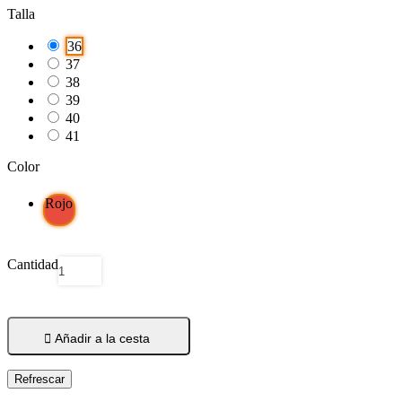
Talla
36
37
38
39
40
41
Color
Rojo
Cantidad

Añadir a la cesta