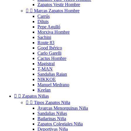
Zapatos Vestir Hombre


Marcas Zapatos Hombre
Carrús
Diluis
Pepe Agulló
Morxiva Hombre
Sachini
Route 83
Good Ibérico
Carlo Garelli
Cactus Hombre
Magistral
T-MAN
Sandalias Raian
NIKKOE
Manuel Medrano
Keelan


Zapatos Niñas


Tipos Zapatos Niña
Avarcas Menorquinas Niña
Sandalias Niñas
Bailarinas Niña
Zapatos Colegiales Niña
Deportivas Niña