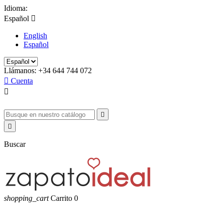
Idioma:
Español

English
Español
Llámanos:
+34 644 744 072

Cuenta



Buscar
shopping_cart
Carrito
0