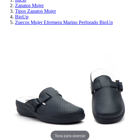
Zapatos Mujer
Tipos Zapatos Mujer
BioUp
Zuecos Mujer Efermera Marino Perforado BioUp
¡EN OFERTA!
AHORRA 30%
Toca para acercar