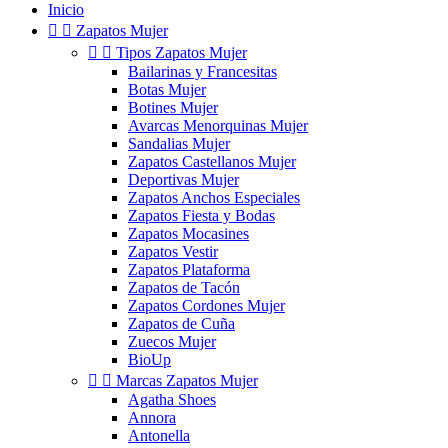
Inicio


Zapatos Mujer


Tipos Zapatos Mujer
Bailarinas y Francesitas
Botas Mujer
Botines Mujer
Avarcas Menorquinas Mujer
Sandalias Mujer
Zapatos Castellanos Mujer
Deportivas Mujer
Zapatos Anchos Especiales
Zapatos Fiesta y Bodas
Zapatos Mocasines
Zapatos Vestir
Zapatos Plataforma
Zapatos de Tacón
Zapatos Cordones Mujer
Zapatos de Cuña
Zuecos Mujer
BioUp


Marcas Zapatos Mujer
Agatha Shoes
Annora
Antonella