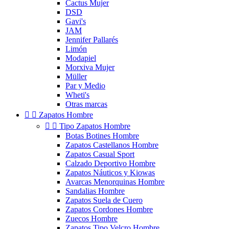
Cactus Mujer
DSD
Gavi's
JAM
Jennifer Pallarés
Limón
Modapiel
Morxiva Mujer
Müller
Par y Medio
Wheti's
Otras marcas


Zapatos Hombre


Tipo Zapatos Hombre
Botas Botines Hombre
Zapatos Castellanos Hombre
Zapatos Casual Sport
Calzado Deportivo Hombre
Zapatos Náuticos y Kiowas
Avarcas Menorquinas Hombre
Sandalias Hombre
Zapatos Suela de Cuero
Zapatos Cordones Hombre
Zuecos Hombre
Zapatos Tipo Velcro Hombre