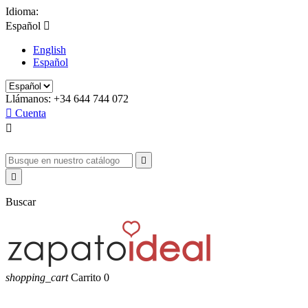
Idioma:
Español

English
Español
Llámanos:
+34 644 744 072

Cuenta



Buscar
shopping_cart
Carrito
0