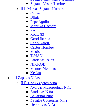
Zapatos Vestir Hombre


Marcas Zapatos Hombre
Carrús
Diluis
Pepe Agulló
Morxiva Hombre
Sachini
Route 83
Good Ibérico
Carlo Garelli
Cactus Hombre
Magistral
T-MAN
Sandalias Raian
NIKKOE
Manuel Medrano
Keelan


Zapatos Niñas


Tipos Zapatos Niña
Avarcas Menorquinas Niña
Sandalias Niñas
Bailarinas Niña
Zapatos Colegiales Niña
Deportivas Niña