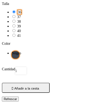
Talla
36
37
38
39
40
41
Color
Negro
Cantidad

Añadir a la cesta