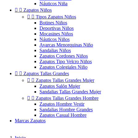
Náuticos Niña


Zapatos Niños


Tipos Zapatos Niños
Botines Niños
Deportivas Niños
Mocasines Niños
Náuticos Niños
Avarcas Menorquinas Niño
Sandalias Niños
Zapatos Cordones Niños
Zapatos Tipo Velcro Niños
Zapatos Colegiales Niño


Zapatos Tallas Grandes


Zapatos Tallas Grandes Mujer
Zapatos Salón Mujer
Sandalias Tallas Grandes Mujer


Zapatos Tallas Grandes Hombre
Zapatos Hombre Vestir
Sandalias Hombre Grandes
Zapatos Casual Hombre
Marcas Zapatos
Inicio