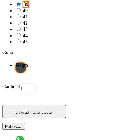
39
40
41
42
43
44
45
Color
Negro
Cantidad

Añadir a la cesta