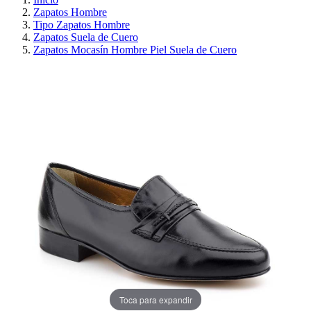
Zapatos Hombre
Tipo Zapatos Hombre
Zapatos Suela de Cuero
Zapatos Mocasín Hombre Piel Suela de Cuero
PRECIO REBAJADO
AHORRA 30%
Toca para expandir