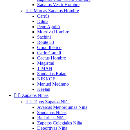
Zapatos Vestir Hombre


Marcas Zapatos Hombre
Carrús
Diluis
Pepe Agulló
Morxiva Hombre
Sachini
Route 83
Good Ibérico
Carlo Garelli
Cactus Hombre
Magistral
T-MAN
Sandalias Raian
NIKKOE
Manuel Medrano
Keelan


Zapatos Niñas


Tipos Zapatos Niña
Avarcas Menorquinas Niña
Sandalias Niñas
Bailarinas Niña
Zapatos Colegiales Niña
Deportivas Niña