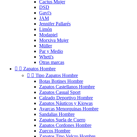
Cactus Mujer
DSD
Gavi's
JAM
Jennifer Pallarés
Limón
Modapiel
Morxiva Mujer
Müller
Par y Medio
Wheti's
Otras marcas


Zapatos Hombre


Tipo Zapatos Hombre
Botas Botines Hombre
Zapatos Castellanos Hombre
Zapatos Casual Sport
Calzado Deportivo Hombre
Zapatos Náuticos y Kiowas
Avarcas Menorquinas Hombre
Sandalias Hombre
Zapatos Suela de Cuero
Zapatos Cordones Hombre
Zuecos Hombre
Zapatos Tipo Velcro Hombre