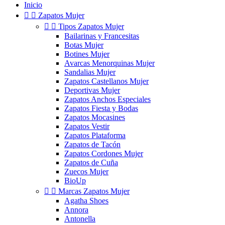
Inicio


Zapatos Mujer


Tipos Zapatos Mujer
Bailarinas y Francesitas
Botas Mujer
Botines Mujer
Avarcas Menorquinas Mujer
Sandalias Mujer
Zapatos Castellanos Mujer
Deportivas Mujer
Zapatos Anchos Especiales
Zapatos Fiesta y Bodas
Zapatos Mocasines
Zapatos Vestir
Zapatos Plataforma
Zapatos de Tacón
Zapatos Cordones Mujer
Zapatos de Cuña
Zuecos Mujer
BioUp


Marcas Zapatos Mujer
Agatha Shoes
Annora
Antonella