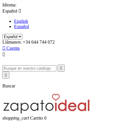
Idioma:
Español

English
Español
Llámanos:
+34 644 744 072

Cuenta



Buscar
shopping_cart
Carrito
0