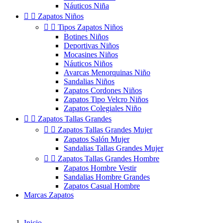
Náuticos Niña


Zapatos Niños


Tipos Zapatos Niños
Botines Niños
Deportivas Niños
Mocasines Niños
Náuticos Niños
Avarcas Menorquinas Niño
Sandalias Niños
Zapatos Cordones Niños
Zapatos Tipo Velcro Niños
Zapatos Colegiales Niño


Zapatos Tallas Grandes


Zapatos Tallas Grandes Mujer
Zapatos Salón Mujer
Sandalias Tallas Grandes Mujer


Zapatos Tallas Grandes Hombre
Zapatos Hombre Vestir
Sandalias Hombre Grandes
Zapatos Casual Hombre
Marcas Zapatos
Inicio