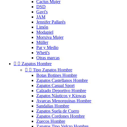
Cactus Mujer
DSD
Gavi's
JAM
Jennifer Pallarés
Limón
Modapiel
Morxiva Mujer
Müller
Par y Medio
Wheti's
Otras marcas


Zapatos Hombre


Tipo Zapatos Hombre
Botas Botines Hombre
Zapatos Castellanos Hombre
Zapatos Casual Sport
Calzado Deportivo Hombre
Zapatos Náuticos y Kiowas
Avarcas Menorquinas Hombre
Sandalias Hombre
Zapatos Suela de Cuero
Zapatos Cordones Hombre
Zuecos Hombre
Zapatos Tipo Velcro Hombre