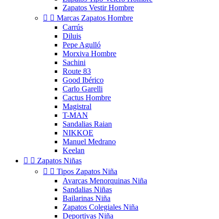
Zapatos Vestir Hombre


Marcas Zapatos Hombre
Carrús
Diluis
Pepe Agulló
Morxiva Hombre
Sachini
Route 83
Good Ibérico
Carlo Garelli
Cactus Hombre
Magistral
T-MAN
Sandalias Raian
NIKKOE
Manuel Medrano
Keelan


Zapatos Niñas


Tipos Zapatos Niña
Avarcas Menorquinas Niña
Sandalias Niñas
Bailarinas Niña
Zapatos Colegiales Niña
Deportivas Niña