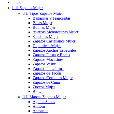
Inicio


Zapatos Mujer


Tipos Zapatos Mujer
Bailarinas y Francesitas
Botas Mujer
Botines Mujer
Avarcas Menorquinas Mujer
Sandalias Mujer
Zapatos Castellanos Mujer
Deportivas Mujer
Zapatos Anchos Especiales
Zapatos Fiesta y Bodas
Zapatos Mocasines
Zapatos Vestir
Zapatos Plataforma
Zapatos de Tacón
Zapatos Cordones Mujer
Zapatos de Cuña
Zuecos Mujer
BioUp


Marcas Zapatos Mujer
Agatha Shoes
Annora
Antonella