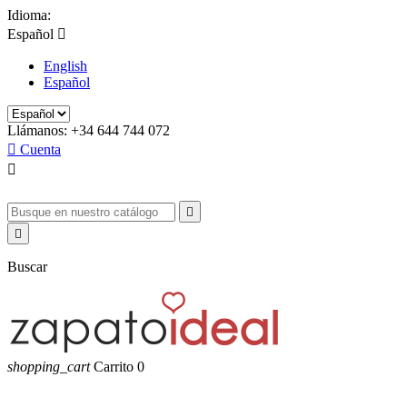
Idioma:
Español

English
Español
Llámanos:
+34 644 744 072

Cuenta



Buscar
shopping_cart
Carrito
0