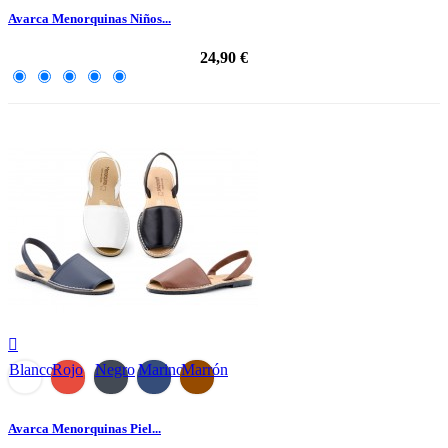
Avarca Menorquinas Niños...
24,90 €

Blanco
Rojo
Negro
Marino
Marrón
Avarca Menorquinas Piel...