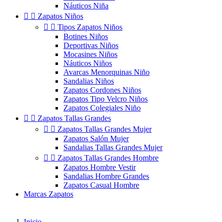
Náuticos Niña


Zapatos Niños


Tipos Zapatos Niños
Botines Niños
Deportivas Niños
Mocasines Niños
Náuticos Niños
Avarcas Menorquinas Niño
Sandalias Niños
Zapatos Cordones Niños
Zapatos Tipo Velcro Niños
Zapatos Colegiales Niño


Zapatos Tallas Grandes


Zapatos Tallas Grandes Mujer
Zapatos Salón Mujer
Sandalias Tallas Grandes Mujer


Zapatos Tallas Grandes Hombre
Zapatos Hombre Vestir
Sandalias Hombre Grandes
Zapatos Casual Hombre
Marcas Zapatos
Inicio