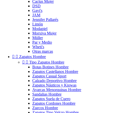
Cactus Mujer
DSD
Gavi's
JAM
Jennifer Pallarés
Limón
Modapiel
Morxiva Mujer
Müller
Par y Medio
Wheti's
Otras marcas


Zapatos Hombre


Tipo Zapatos Hombre
Botas Botines Hombre
Zapatos Castellanos Hombre
Zapatos Casual Sport
Calzado Deportivo Hombre
Zapatos Náuticos y Kiowas
Avarcas Menorquinas Hombre
Sandalias Hombre
Zapatos Suela de Cuero
Zapatos Cordones Hombre
Zuecos Hombre
Zapatos Tipo Velcro Hombre