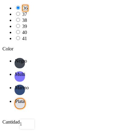
36
37
38
39
40
41
Color
Negro
Multi
Marino
Plata
Cantidad