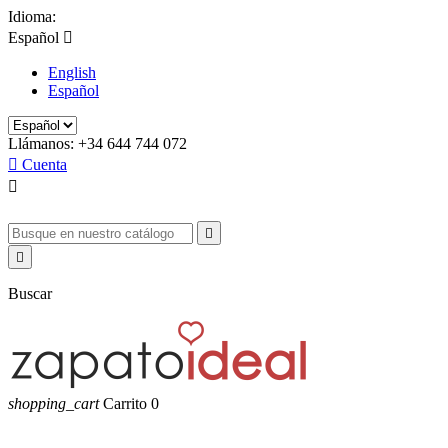
Idioma:
Español

English
Español
Llámanos:
+34 644 744 072

Cuenta



Buscar
shopping_cart
Carrito
0