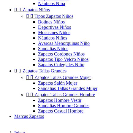
Náuticos Niña


Zapatos Niños


Tipos Zapatos Niños
Botines Niños
Deportivas Niños
Mocasines Niños
Náuticos Niños
Avarcas Menorquinas Niño
Sandalias Niños
Zapatos Cordones Niños
Zapatos Tipo Velcro Niños
Zapatos Colegiales Niño


Zapatos Tallas Grandes


Zapatos Tallas Grandes Mujer
Zapatos Salón Mujer
Sandalias Tallas Grandes Mujer


Zapatos Tallas Grandes Hombre
Zapatos Hombre Vestir
Sandalias Hombre Grandes
Zapatos Casual Hombre
Marcas Zapatos
Inicio