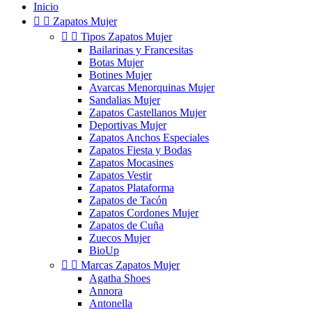
Inicio


Zapatos Mujer


Tipos Zapatos Mujer
Bailarinas y Francesitas
Botas Mujer
Botines Mujer
Avarcas Menorquinas Mujer
Sandalias Mujer
Zapatos Castellanos Mujer
Deportivas Mujer
Zapatos Anchos Especiales
Zapatos Fiesta y Bodas
Zapatos Mocasines
Zapatos Vestir
Zapatos Plataforma
Zapatos de Tacón
Zapatos Cordones Mujer
Zapatos de Cuña
Zuecos Mujer
BioUp


Marcas Zapatos Mujer
Agatha Shoes
Annora
Antonella