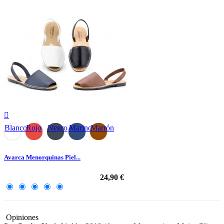

Blanco
Rojo
Negro
Marino
Marrón
Avarca Menorquinas Piel...
24,90 €
Opiniones