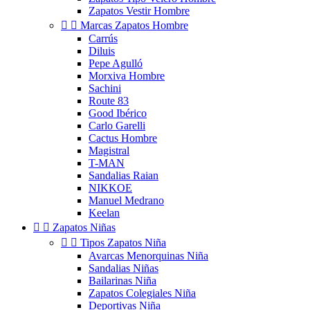
Zapatos Vestir Hombre


Marcas Zapatos Hombre
Carrús
Diluis
Pepe Agulló
Morxiva Hombre
Sachini
Route 83
Good Ibérico
Carlo Garelli
Cactus Hombre
Magistral
T-MAN
Sandalias Raian
NIKKOE
Manuel Medrano
Keelan


Zapatos Niñas


Tipos Zapatos Niña
Avarcas Menorquinas Niña
Sandalias Niñas
Bailarinas Niña
Zapatos Colegiales Niña
Deportivas Niña