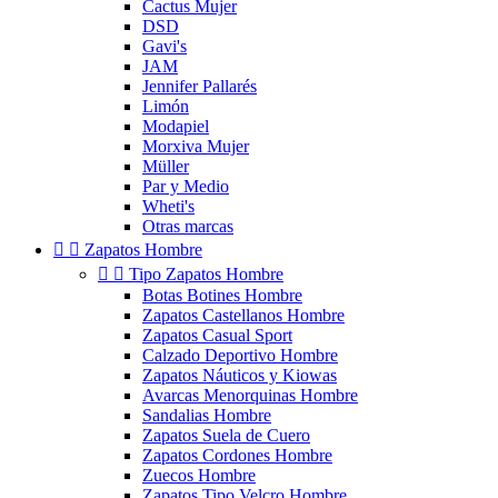
Cactus Mujer
DSD
Gavi's
JAM
Jennifer Pallarés
Limón
Modapiel
Morxiva Mujer
Müller
Par y Medio
Wheti's
Otras marcas


Zapatos Hombre


Tipo Zapatos Hombre
Botas Botines Hombre
Zapatos Castellanos Hombre
Zapatos Casual Sport
Calzado Deportivo Hombre
Zapatos Náuticos y Kiowas
Avarcas Menorquinas Hombre
Sandalias Hombre
Zapatos Suela de Cuero
Zapatos Cordones Hombre
Zuecos Hombre
Zapatos Tipo Velcro Hombre