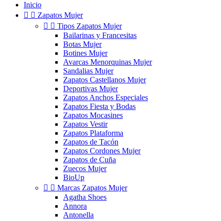
Inicio


Zapatos Mujer


Tipos Zapatos Mujer
Bailarinas y Francesitas
Botas Mujer
Botines Mujer
Avarcas Menorquinas Mujer
Sandalias Mujer
Zapatos Castellanos Mujer
Deportivas Mujer
Zapatos Anchos Especiales
Zapatos Fiesta y Bodas
Zapatos Mocasines
Zapatos Vestir
Zapatos Plataforma
Zapatos de Tacón
Zapatos Cordones Mujer
Zapatos de Cuña
Zuecos Mujer
BioUp


Marcas Zapatos Mujer
Agatha Shoes
Annora
Antonella