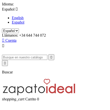
Idioma:
Español

English
Español
Llámanos:
+34 644 744 072

Cuenta



Buscar
shopping_cart
Carrito
0