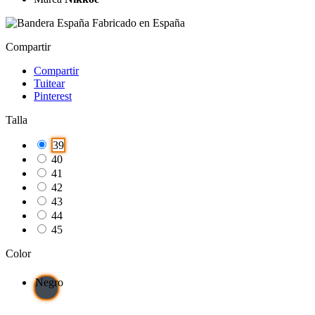
Fabricado en España
Compartir
Compartir
Tuitear
Pinterest
Talla
39
40
41
42
43
44
45
Color
Negro