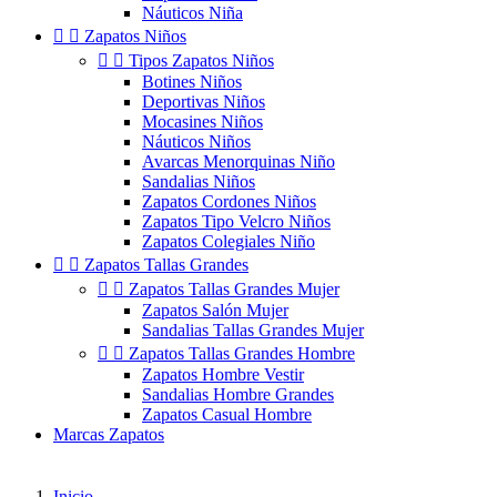
Náuticos Niña


Zapatos Niños


Tipos Zapatos Niños
Botines Niños
Deportivas Niños
Mocasines Niños
Náuticos Niños
Avarcas Menorquinas Niño
Sandalias Niños
Zapatos Cordones Niños
Zapatos Tipo Velcro Niños
Zapatos Colegiales Niño


Zapatos Tallas Grandes


Zapatos Tallas Grandes Mujer
Zapatos Salón Mujer
Sandalias Tallas Grandes Mujer


Zapatos Tallas Grandes Hombre
Zapatos Hombre Vestir
Sandalias Hombre Grandes
Zapatos Casual Hombre
Marcas Zapatos
Inicio