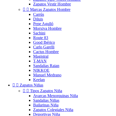
Zapatos Vestir Hombre


Marcas Zapatos Hombre
Carrús
Diluis
Pepe Agulló
Morxiva Hombre
Sachini
Route 83
Good Ibérico
Carlo Garelli
Cactus Hombre
Magistral
T-MAN
Sandalias Raian
NIKKOE
Manuel Medrano
Keelan


Zapatos Niñas


Tipos Zapatos Niña
Avarcas Menorquinas Niña
Sandalias Niñas
Bailarinas Niña
Zapatos Colegiales Niña
Deportivas Niña