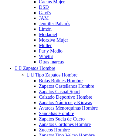
Cactus Mujer
DSD
Gavi's
JAM
Jennifer Pallarés
Limón
Modapiel
Morxiva Mujer
Müller
Par y Medio
Wheti's
Otras marcas


Zapatos Hombre


Tipo Zapatos Hombre
Botas Botines Hombre
Zapatos Castellanos Hombre
Zapatos Casual Sport
Calzado Deportivo Hombre
Zapatos Náuticos y Kiowas
Avarcas Menorquinas Hombre
Sandalias Hombre
Zapatos Suela de Cuero
Zapatos Cordones Hombre
Zuecos Hombre
Zapatos Tipo Velcro Hombre