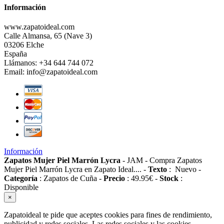
Información
www.zapatoideal.com
Calle Almansa, 65 (Nave 3)
03206 Elche
España
Llámanos:
+34 644 744 072
Email:
info@zapatoideal.com
Información
Zapatos Mujer Piel Marrón Lycra
-
JAM
-
Compra Zapatos
Mujer Piel Marrón Lycra en Zapato Ideal....
-
Texto
:
Nuevo
-
Categoría
:
Zapatos de Cuña
-
Precio
:
49.95
€
-
Stock
:
Disponible
×
Zapatoideal te pide que aceptes cookies para fines de rendimiento,
publicidad y redes sociales. Las redes sociales y las cookies