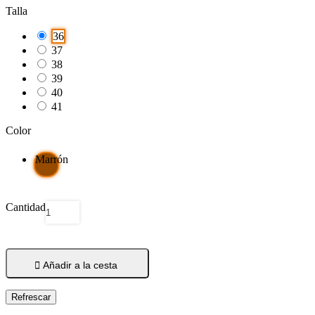
Talla
36
37
38
39
40
41
Color
Marrón
Cantidad

Añadir a la cesta