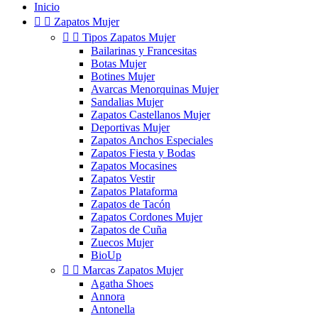
Inicio


Zapatos Mujer


Tipos Zapatos Mujer
Bailarinas y Francesitas
Botas Mujer
Botines Mujer
Avarcas Menorquinas Mujer
Sandalias Mujer
Zapatos Castellanos Mujer
Deportivas Mujer
Zapatos Anchos Especiales
Zapatos Fiesta y Bodas
Zapatos Mocasines
Zapatos Vestir
Zapatos Plataforma
Zapatos de Tacón
Zapatos Cordones Mujer
Zapatos de Cuña
Zuecos Mujer
BioUp


Marcas Zapatos Mujer
Agatha Shoes
Annora
Antonella