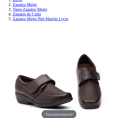
Zapatos Mujer
Tipos Zapatos Mujer
Zapatos de Cuña
Zapatos Mujer Piel Marrón Lycra
¡EN OFERTA!
AHORRA 30%
Toca para expandir