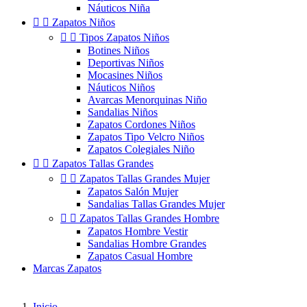
Náuticos Niña


Zapatos Niños


Tipos Zapatos Niños
Botines Niños
Deportivas Niños
Mocasines Niños
Náuticos Niños
Avarcas Menorquinas Niño
Sandalias Niños
Zapatos Cordones Niños
Zapatos Tipo Velcro Niños
Zapatos Colegiales Niño


Zapatos Tallas Grandes


Zapatos Tallas Grandes Mujer
Zapatos Salón Mujer
Sandalias Tallas Grandes Mujer


Zapatos Tallas Grandes Hombre
Zapatos Hombre Vestir
Sandalias Hombre Grandes
Zapatos Casual Hombre
Marcas Zapatos
Inicio