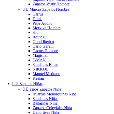
Zapatos Vestir Hombre


Marcas Zapatos Hombre
Carrús
Diluis
Pepe Agulló
Morxiva Hombre
Sachini
Route 83
Good Ibérico
Carlo Garelli
Cactus Hombre
Magistral
T-MAN
Sandalias Raian
NIKKOE
Manuel Medrano
Keelan


Zapatos Niñas


Tipos Zapatos Niña
Avarcas Menorquinas Niña
Sandalias Niñas
Bailarinas Niña
Zapatos Colegiales Niña
Deportivas Niña