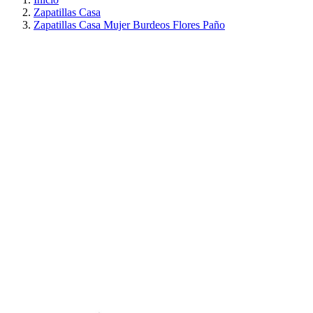
Zapatillas Casa
Zapatillas Casa Mujer Burdeos Flores Paño
PRECIO REBAJADO
AHORRA 30%