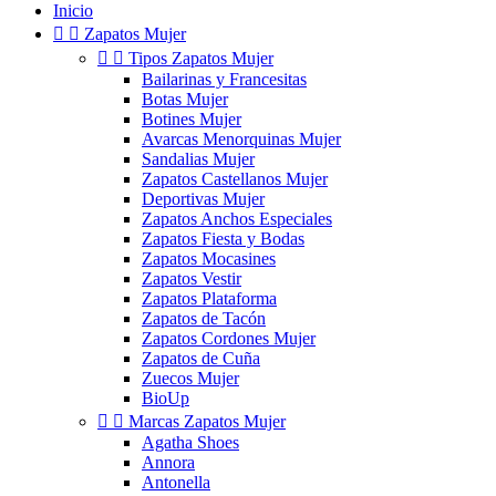
Inicio


Zapatos Mujer


Tipos Zapatos Mujer
Bailarinas y Francesitas
Botas Mujer
Botines Mujer
Avarcas Menorquinas Mujer
Sandalias Mujer
Zapatos Castellanos Mujer
Deportivas Mujer
Zapatos Anchos Especiales
Zapatos Fiesta y Bodas
Zapatos Mocasines
Zapatos Vestir
Zapatos Plataforma
Zapatos de Tacón
Zapatos Cordones Mujer
Zapatos de Cuña
Zuecos Mujer
BioUp


Marcas Zapatos Mujer
Agatha Shoes
Annora
Antonella