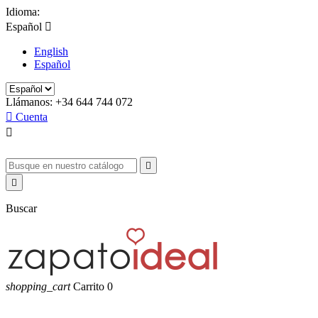
Idioma:
Español

English
Español
Llámanos:
+34 644 744 072

Cuenta



Buscar
shopping_cart
Carrito
0