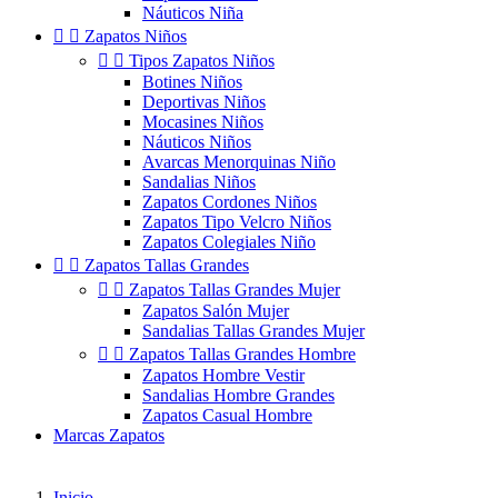
Náuticos Niña


Zapatos Niños


Tipos Zapatos Niños
Botines Niños
Deportivas Niños
Mocasines Niños
Náuticos Niños
Avarcas Menorquinas Niño
Sandalias Niños
Zapatos Cordones Niños
Zapatos Tipo Velcro Niños
Zapatos Colegiales Niño


Zapatos Tallas Grandes


Zapatos Tallas Grandes Mujer
Zapatos Salón Mujer
Sandalias Tallas Grandes Mujer


Zapatos Tallas Grandes Hombre
Zapatos Hombre Vestir
Sandalias Hombre Grandes
Zapatos Casual Hombre
Marcas Zapatos
Inicio