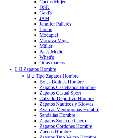
Cactus Mujer
DSD
Gavi's
JAM
Jennifer Pallarés
Limón
Modapiel
Morxiva Mujer
Müller
Par y Medio
Wheti's
Otras marcas


Zapatos Hombre


Tipo Zapatos Hombre
Botas Botines Hombre
Zapatos Castellanos Hombre
Zapatos Casual Sport
Calzado Deportivo Hombre
Zapatos Náuticos y Kiowas
Avarcas Menorquinas Hombre
Sandalias Hombre
Zapatos Suela de Cuero
Zapatos Cordones Hombre
Zuecos Hombre
Zapatos Tipo Velcro Hombre