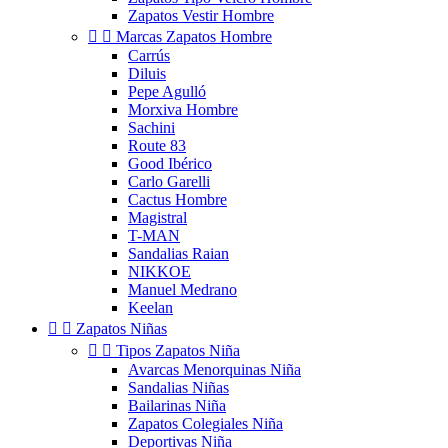
Zapatos Vestir Hombre


Marcas Zapatos Hombre
Carrús
Diluis
Pepe Agulló
Morxiva Hombre
Sachini
Route 83
Good Ibérico
Carlo Garelli
Cactus Hombre
Magistral
T-MAN
Sandalias Raian
NIKKOE
Manuel Medrano
Keelan


Zapatos Niñas


Tipos Zapatos Niña
Avarcas Menorquinas Niña
Sandalias Niñas
Bailarinas Niña
Zapatos Colegiales Niña
Deportivas Niña