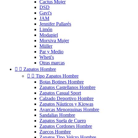
Cactus Mujer
DSD
Gavi's
JAM
Jennifer Pallarés
Limón
Modapiel
Morxiva Mujer
Müller
Par y Medio
Wheti's
Otras marcas


Zapatos Hombre


Tipo Zapatos Hombre
Botas Botines Hombre
Zapatos Castellanos Hombre
Zapatos Casual Sport
Calzado Deportivo Hombre
Zapatos Náuticos y Kiowas
Avarcas Menorquinas Hombre
Sandalias Hombre
Zapatos Suela de Cuero
Zapatos Cordones Hombre
Zuecos Hombre
Zapatos Tipo Velcro Hombre