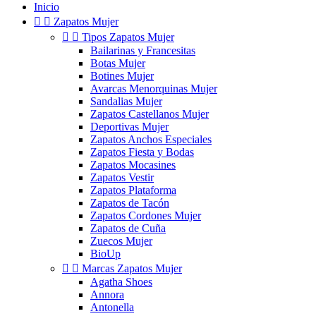
Inicio


Zapatos Mujer


Tipos Zapatos Mujer
Bailarinas y Francesitas
Botas Mujer
Botines Mujer
Avarcas Menorquinas Mujer
Sandalias Mujer
Zapatos Castellanos Mujer
Deportivas Mujer
Zapatos Anchos Especiales
Zapatos Fiesta y Bodas
Zapatos Mocasines
Zapatos Vestir
Zapatos Plataforma
Zapatos de Tacón
Zapatos Cordones Mujer
Zapatos de Cuña
Zuecos Mujer
BioUp


Marcas Zapatos Mujer
Agatha Shoes
Annora
Antonella