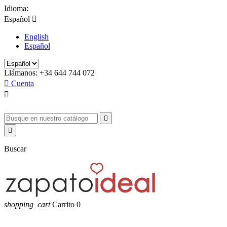
Idioma:
Español

English
Español
Llámanos:
+34 644 744 072

Cuenta



Buscar
shopping_cart
Carrito
0