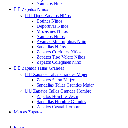
Náuticos Niña


Zapatos Niños


Tipos Zapatos Niños
Botines Niños
Deportivas Niños
Mocasines Niños
Náuticos Niños
Avarcas Menorquinas Niño
Sandalias Niños
Zapatos Cordones Niños
Zapatos Tipo Velcro Niños
Zapatos Colegiales Niño


Zapatos Tallas Grandes


Zapatos Tallas Grandes Mujer
Zapatos Salón Mujer
Sandalias Tallas Grandes Mujer


Zapatos Tallas Grandes Hombre
Zapatos Hombre Vestir
Sandalias Hombre Grandes
Zapatos Casual Hombre
Marcas Zapatos
Inicio