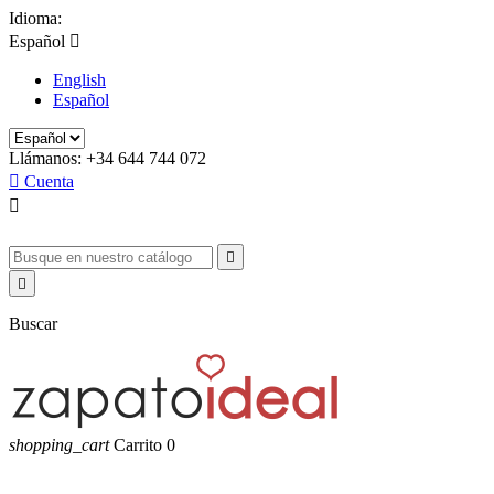
Idioma:
Español

English
Español
Llámanos:
+34 644 744 072

Cuenta



Buscar
shopping_cart
Carrito
0