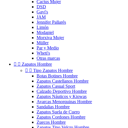
Cactus Mujer
DSD
Gavi's
JAM
Jennifer Pallarés
Limón
Modapiel
Morxiva Mujer
Müller
Par y Medio
Wheti's
Otras marcas


Zapatos Hombre


Tipo Zapatos Hombre
Botas Botines Hombre
Zapatos Castellanos Hombre
Zapatos Casual Sport
Calzado Deportivo Hombre
Zapatos Náuticos y Kiowas
Avarcas Menorquinas Hombre
Sandalias Hombre
Zapatos Suela de Cuero
Zapatos Cordones Hombre
Zuecos Hombre
Zapatos Tipo Velcro Hombre