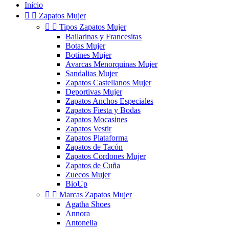
Inicio


Zapatos Mujer


Tipos Zapatos Mujer
Bailarinas y Francesitas
Botas Mujer
Botines Mujer
Avarcas Menorquinas Mujer
Sandalias Mujer
Zapatos Castellanos Mujer
Deportivas Mujer
Zapatos Anchos Especiales
Zapatos Fiesta y Bodas
Zapatos Mocasines
Zapatos Vestir
Zapatos Plataforma
Zapatos de Tacón
Zapatos Cordones Mujer
Zapatos de Cuña
Zuecos Mujer
BioUp


Marcas Zapatos Mujer
Agatha Shoes
Annora
Antonella