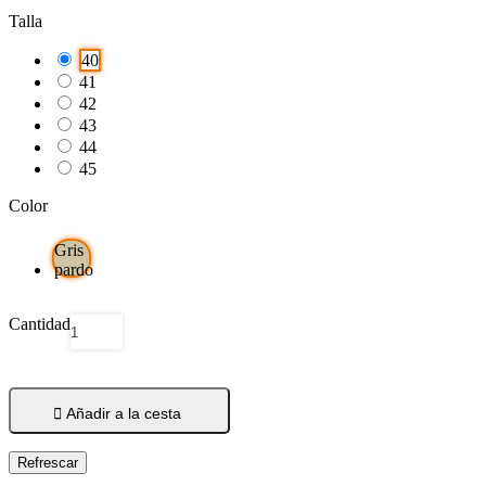
Talla
40
41
42
43
44
45
Color
Gris
pardo
Cantidad

Añadir a la cesta