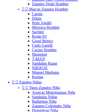
Zapatos Vestir Hombre


Marcas Zapatos Hombre
Carrús
Diluis
Pepe Agulló
Morxiva Hombre
Sachini
Route 83
Good Ibérico
Carlo Garelli
Cactus Hombre
Magistral
T-MAN
Sandalias Raian
NIKKOE
Manuel Medrano
Keelan


Zapatos Niñas


Tipos Zapatos Niña
Avarcas Menorquinas Niña
Sandalias Niñas
Bailarinas Niña
Zapatos Colegiales Niña
Deportivas Niña