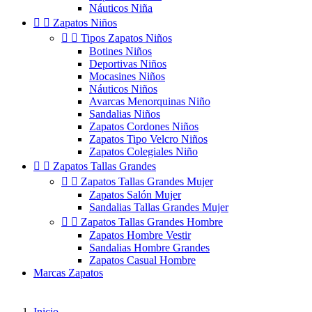
Náuticos Niña


Zapatos Niños


Tipos Zapatos Niños
Botines Niños
Deportivas Niños
Mocasines Niños
Náuticos Niños
Avarcas Menorquinas Niño
Sandalias Niños
Zapatos Cordones Niños
Zapatos Tipo Velcro Niños
Zapatos Colegiales Niño


Zapatos Tallas Grandes


Zapatos Tallas Grandes Mujer
Zapatos Salón Mujer
Sandalias Tallas Grandes Mujer


Zapatos Tallas Grandes Hombre
Zapatos Hombre Vestir
Sandalias Hombre Grandes
Zapatos Casual Hombre
Marcas Zapatos
Inicio