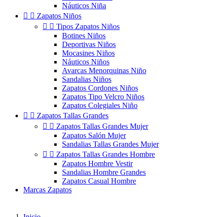
Náuticos Niña


Zapatos Niños


Tipos Zapatos Niños
Botines Niños
Deportivas Niños
Mocasines Niños
Náuticos Niños
Avarcas Menorquinas Niño
Sandalias Niños
Zapatos Cordones Niños
Zapatos Tipo Velcro Niños
Zapatos Colegiales Niño


Zapatos Tallas Grandes


Zapatos Tallas Grandes Mujer
Zapatos Salón Mujer
Sandalias Tallas Grandes Mujer


Zapatos Tallas Grandes Hombre
Zapatos Hombre Vestir
Sandalias Hombre Grandes
Zapatos Casual Hombre
Marcas Zapatos
Inicio