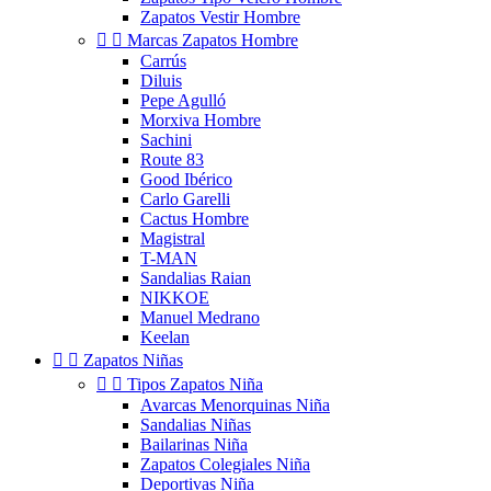
Zapatos Vestir Hombre


Marcas Zapatos Hombre
Carrús
Diluis
Pepe Agulló
Morxiva Hombre
Sachini
Route 83
Good Ibérico
Carlo Garelli
Cactus Hombre
Magistral
T-MAN
Sandalias Raian
NIKKOE
Manuel Medrano
Keelan


Zapatos Niñas


Tipos Zapatos Niña
Avarcas Menorquinas Niña
Sandalias Niñas
Bailarinas Niña
Zapatos Colegiales Niña
Deportivas Niña