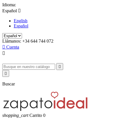
Idioma:
Español

English
Español
Llámanos:
+34 644 744 072

Cuenta



Buscar
shopping_cart
Carrito
0