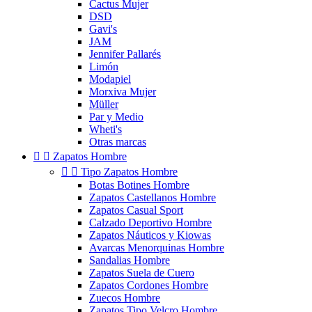
Cactus Mujer
DSD
Gavi's
JAM
Jennifer Pallarés
Limón
Modapiel
Morxiva Mujer
Müller
Par y Medio
Wheti's
Otras marcas


Zapatos Hombre


Tipo Zapatos Hombre
Botas Botines Hombre
Zapatos Castellanos Hombre
Zapatos Casual Sport
Calzado Deportivo Hombre
Zapatos Náuticos y Kiowas
Avarcas Menorquinas Hombre
Sandalias Hombre
Zapatos Suela de Cuero
Zapatos Cordones Hombre
Zuecos Hombre
Zapatos Tipo Velcro Hombre