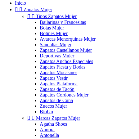
Inicio


Zapatos Mujer


Tipos Zapatos Mujer
Bailarinas y Francesitas
Botas Mujer
Botines Mujer
Avarcas Menorquinas Mujer
Sandalias Mujer
Zapatos Castellanos Mujer
Deportivas Mujer
Zapatos Anchos Especiales
Zapatos Fiesta y Bodas
Zapatos Mocasines
Zapatos Vestir
Zapatos Plataforma
Zapatos de Tacón
Zapatos Cordones Mujer
Zapatos de Cuña
Zuecos Mujer
BioUp


Marcas Zapatos Mujer
Agatha Shoes
Annora
Antonella