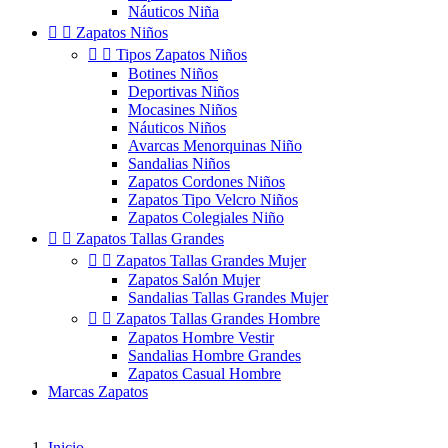
Náuticos Niña


Zapatos Niños


Tipos Zapatos Niños
Botines Niños
Deportivas Niños
Mocasines Niños
Náuticos Niños
Avarcas Menorquinas Niño
Sandalias Niños
Zapatos Cordones Niños
Zapatos Tipo Velcro Niños
Zapatos Colegiales Niño


Zapatos Tallas Grandes


Zapatos Tallas Grandes Mujer
Zapatos Salón Mujer
Sandalias Tallas Grandes Mujer


Zapatos Tallas Grandes Hombre
Zapatos Hombre Vestir
Sandalias Hombre Grandes
Zapatos Casual Hombre
Marcas Zapatos
Inicio