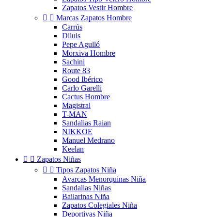
Zapatos Vestir Hombre


Marcas Zapatos Hombre
Carrús
Diluis
Pepe Agulló
Morxiva Hombre
Sachini
Route 83
Good Ibérico
Carlo Garelli
Cactus Hombre
Magistral
T-MAN
Sandalias Raian
NIKKOE
Manuel Medrano
Keelan


Zapatos Niñas


Tipos Zapatos Niña
Avarcas Menorquinas Niña
Sandalias Niñas
Bailarinas Niña
Zapatos Colegiales Niña
Deportivas Niña