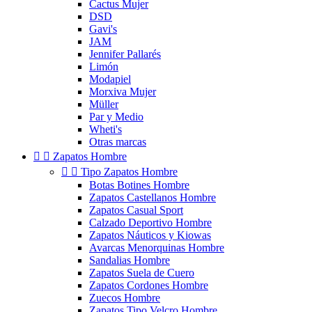
Cactus Mujer
DSD
Gavi's
JAM
Jennifer Pallarés
Limón
Modapiel
Morxiva Mujer
Müller
Par y Medio
Wheti's
Otras marcas


Zapatos Hombre


Tipo Zapatos Hombre
Botas Botines Hombre
Zapatos Castellanos Hombre
Zapatos Casual Sport
Calzado Deportivo Hombre
Zapatos Náuticos y Kiowas
Avarcas Menorquinas Hombre
Sandalias Hombre
Zapatos Suela de Cuero
Zapatos Cordones Hombre
Zuecos Hombre
Zapatos Tipo Velcro Hombre