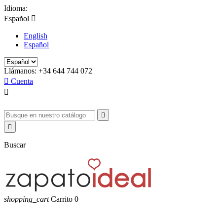
Idioma:
Español

English
Español
Llámanos:
+34 644 744 072

Cuenta



Buscar
shopping_cart
Carrito
0