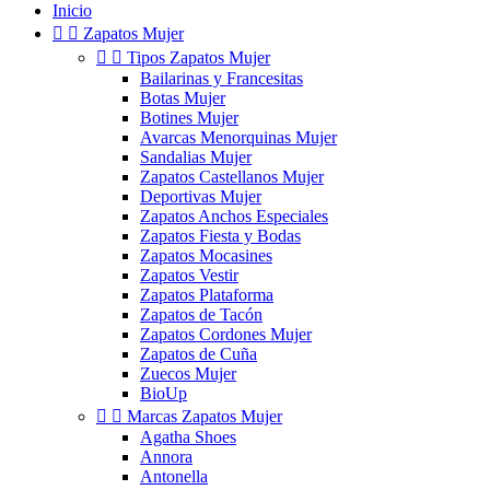
Inicio


Zapatos Mujer


Tipos Zapatos Mujer
Bailarinas y Francesitas
Botas Mujer
Botines Mujer
Avarcas Menorquinas Mujer
Sandalias Mujer
Zapatos Castellanos Mujer
Deportivas Mujer
Zapatos Anchos Especiales
Zapatos Fiesta y Bodas
Zapatos Mocasines
Zapatos Vestir
Zapatos Plataforma
Zapatos de Tacón
Zapatos Cordones Mujer
Zapatos de Cuña
Zuecos Mujer
BioUp


Marcas Zapatos Mujer
Agatha Shoes
Annora
Antonella