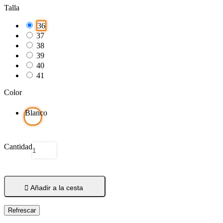
Talla
36
37
38
39
40
41
Color
Blanco
Cantidad

Añadir a la cesta