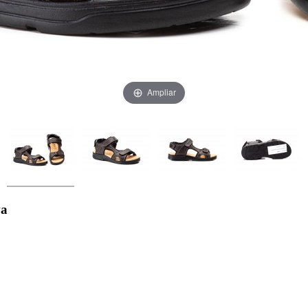
Ampliar
va