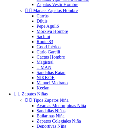
Zapatos Vestir Hombre


Marcas Zapatos Hombre
Carrús
Diluis
Pepe Agulló
Morxiva Hombre
Sachini
Route 83
Good Ibérico
Carlo Garelli
Cactus Hombre
Magistral
T-MAN
Sandalias Raian
NIKKOE
Manuel Medrano
Keelan


Zapatos Niñas


Tipos Zapatos Niña
Avarcas Menorquinas Niña
Sandalias Niñas
Bailarinas Niña
Zapatos Colegiales Niña
Deportivas Niña