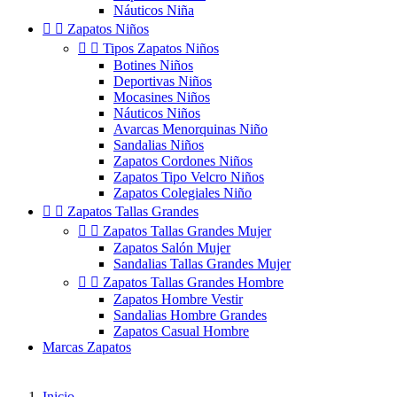
Náuticos Niña


Zapatos Niños


Tipos Zapatos Niños
Botines Niños
Deportivas Niños
Mocasines Niños
Náuticos Niños
Avarcas Menorquinas Niño
Sandalias Niños
Zapatos Cordones Niños
Zapatos Tipo Velcro Niños
Zapatos Colegiales Niño


Zapatos Tallas Grandes


Zapatos Tallas Grandes Mujer
Zapatos Salón Mujer
Sandalias Tallas Grandes Mujer


Zapatos Tallas Grandes Hombre
Zapatos Hombre Vestir
Sandalias Hombre Grandes
Zapatos Casual Hombre
Marcas Zapatos
Inicio