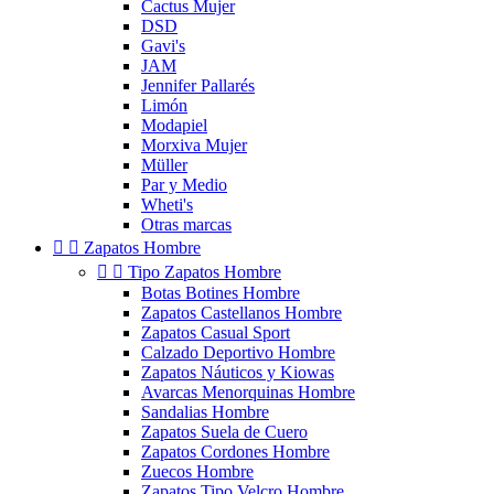
Cactus Mujer
DSD
Gavi's
JAM
Jennifer Pallarés
Limón
Modapiel
Morxiva Mujer
Müller
Par y Medio
Wheti's
Otras marcas


Zapatos Hombre


Tipo Zapatos Hombre
Botas Botines Hombre
Zapatos Castellanos Hombre
Zapatos Casual Sport
Calzado Deportivo Hombre
Zapatos Náuticos y Kiowas
Avarcas Menorquinas Hombre
Sandalias Hombre
Zapatos Suela de Cuero
Zapatos Cordones Hombre
Zuecos Hombre
Zapatos Tipo Velcro Hombre