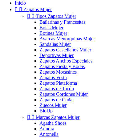
Inicio


Zapatos Mujer


Tipos Zapatos Mujer
Bailarinas y Francesitas
Botas Mujer
Botines Mujer
Avarcas Menorquinas Mujer
Sandalias Mujer
Zapatos Castellanos Mujer
Deportivas Mujer
Zapatos Anchos Especiales
Zapatos Fiesta y Bodas
Zapatos Mocasines
Zapatos Vestir
Zapatos Plataforma
Zapatos de Tacón
Zapatos Cordones Mujer
Zapatos de Cuña
Zuecos Mujer
BioUp


Marcas Zapatos Mujer
Agatha Shoes
Annora
Antonella