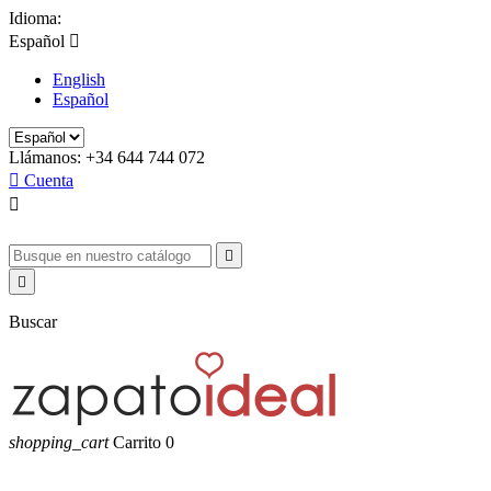
Idioma:
Español

English
Español
Llámanos:
+34 644 744 072

Cuenta



Buscar
shopping_cart
Carrito
0