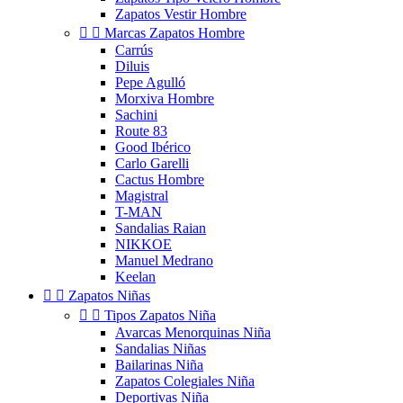
Zapatos Vestir Hombre


Marcas Zapatos Hombre
Carrús
Diluis
Pepe Agulló
Morxiva Hombre
Sachini
Route 83
Good Ibérico
Carlo Garelli
Cactus Hombre
Magistral
T-MAN
Sandalias Raian
NIKKOE
Manuel Medrano
Keelan


Zapatos Niñas


Tipos Zapatos Niña
Avarcas Menorquinas Niña
Sandalias Niñas
Bailarinas Niña
Zapatos Colegiales Niña
Deportivas Niña