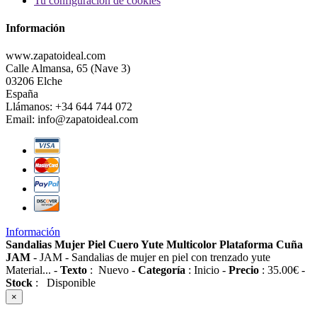
Tu configuración de cookies
Información
www.zapatoideal.com
Calle Almansa, 65 (Nave 3)
03206 Elche
España
Llámanos:
+34 644 744 072
Email:
info@zapatoideal.com
Información
Sandalias Mujer Piel Cuero Yute Multicolor Plataforma Cuña
JAM
-
JAM
-
Sandalias de mujer en piel con trenzado yute
Material...
-
Texto
:
Nuevo
-
Categoría
:
Inicio
-
Precio
:
35.00
€
-
Stock
:
Disponible
×