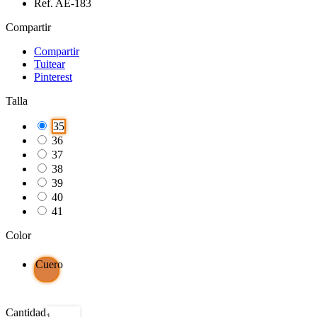
Ref. AE-183
Compartir
Compartir
Tuitear
Pinterest
Talla
35
36
37
38
39
40
41
Color
Cuero
Cantidad