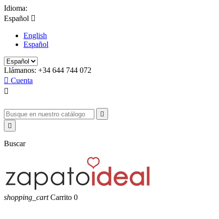
Idioma:
Español

English
Español
Llámanos:
+34 644 744 072

Cuenta



Buscar
shopping_cart
Carrito
0