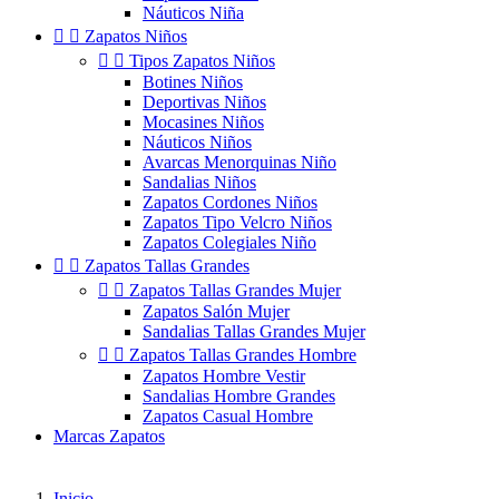
Náuticos Niña


Zapatos Niños


Tipos Zapatos Niños
Botines Niños
Deportivas Niños
Mocasines Niños
Náuticos Niños
Avarcas Menorquinas Niño
Sandalias Niños
Zapatos Cordones Niños
Zapatos Tipo Velcro Niños
Zapatos Colegiales Niño


Zapatos Tallas Grandes


Zapatos Tallas Grandes Mujer
Zapatos Salón Mujer
Sandalias Tallas Grandes Mujer


Zapatos Tallas Grandes Hombre
Zapatos Hombre Vestir
Sandalias Hombre Grandes
Zapatos Casual Hombre
Marcas Zapatos
Inicio