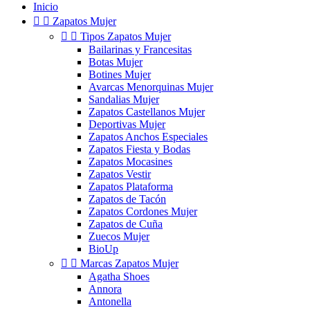
Inicio


Zapatos Mujer


Tipos Zapatos Mujer
Bailarinas y Francesitas
Botas Mujer
Botines Mujer
Avarcas Menorquinas Mujer
Sandalias Mujer
Zapatos Castellanos Mujer
Deportivas Mujer
Zapatos Anchos Especiales
Zapatos Fiesta y Bodas
Zapatos Mocasines
Zapatos Vestir
Zapatos Plataforma
Zapatos de Tacón
Zapatos Cordones Mujer
Zapatos de Cuña
Zuecos Mujer
BioUp


Marcas Zapatos Mujer
Agatha Shoes
Annora
Antonella