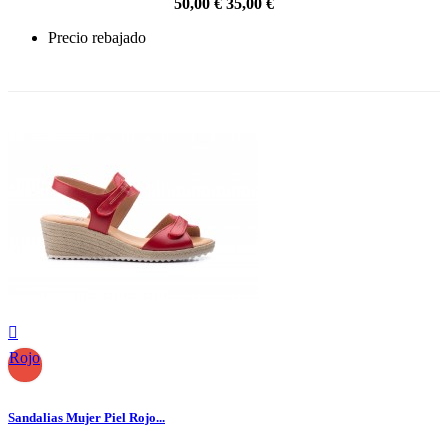
50,00 €
35,00 €
Precio rebajado
-30%

Rojo
Sandalias Mujer Piel Rojo...