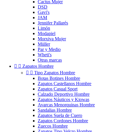
Cactus Mujer
DSD
Gavi's
JAM
Jennifer Pallarés
Limón
Modapiel
Morxiva Mujer
Müller
Par y Medio
Wheti's
Otras marcas


Zapatos Hombre


Tipo Zapatos Hombre
Botas Botines Hombre
Zapatos Castellanos Hombre
Zapatos Casual Sport
Calzado Deportivo Hombre
Zapatos Náuticos y Kiowas
Avarcas Menorquinas Hombre
Sandalias Hombre
Zapatos Suela de Cuero
Zapatos Cordones Hombre
Zuecos Hombre
Zapatos Tipo Velcro Hombre