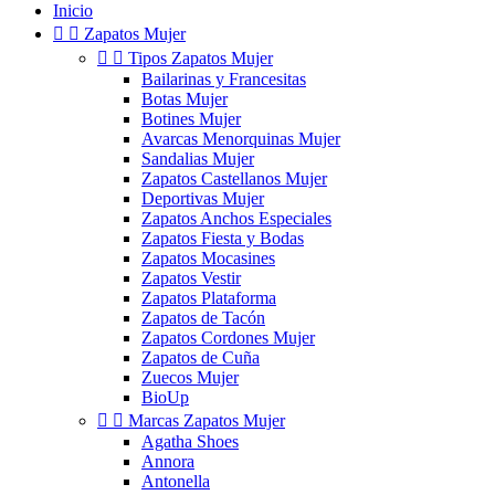
Inicio


Zapatos Mujer


Tipos Zapatos Mujer
Bailarinas y Francesitas
Botas Mujer
Botines Mujer
Avarcas Menorquinas Mujer
Sandalias Mujer
Zapatos Castellanos Mujer
Deportivas Mujer
Zapatos Anchos Especiales
Zapatos Fiesta y Bodas
Zapatos Mocasines
Zapatos Vestir
Zapatos Plataforma
Zapatos de Tacón
Zapatos Cordones Mujer
Zapatos de Cuña
Zuecos Mujer
BioUp


Marcas Zapatos Mujer
Agatha Shoes
Annora
Antonella