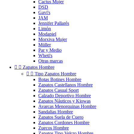
Cactus Mujer
DSD
Gavi's
JAM
Jennifer Pallarés
Limón
Modapiel
Morxiva Mujer
Müller
Par y Medio
Wheti's
Otras marcas


Zapatos Hombre


Tipo Zapatos Hombre
Botas Botines Hombre
Zapatos Castellanos Hombre
Zapatos Casual Sport
Calzado Deportivo Hombre
Zapatos Náuticos y Kiowas
Avarcas Menorquinas Hombre
Sandalias Hombre
Zapatos Suela de Cuero
Zapatos Cordones Hombre
Zuecos Hombre
Zapatos Tipo Velcro Hombre