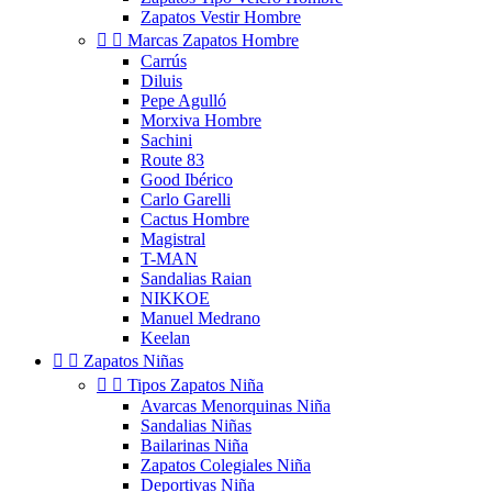
Zapatos Vestir Hombre


Marcas Zapatos Hombre
Carrús
Diluis
Pepe Agulló
Morxiva Hombre
Sachini
Route 83
Good Ibérico
Carlo Garelli
Cactus Hombre
Magistral
T-MAN
Sandalias Raian
NIKKOE
Manuel Medrano
Keelan


Zapatos Niñas


Tipos Zapatos Niña
Avarcas Menorquinas Niña
Sandalias Niñas
Bailarinas Niña
Zapatos Colegiales Niña
Deportivas Niña