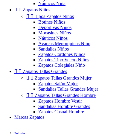
Náuticos Niña


Zapatos Niños


Tipos Zapatos Niños
Botines Niños
Deportivas Niños
Mocasines Niños
Náuticos Niños
Avarcas Menorquinas Niño
Sandalias Niños
Zapatos Cordones Niños
Zapatos Tipo Velcro Niños
Zapatos Colegiales Niño


Zapatos Tallas Grandes


Zapatos Tallas Grandes Mujer
Zapatos Salón Mujer
Sandalias Tallas Grandes Mujer


Zapatos Tallas Grandes Hombre
Zapatos Hombre Vestir
Sandalias Hombre Grandes
Zapatos Casual Hombre
Marcas Zapatos
Inicio