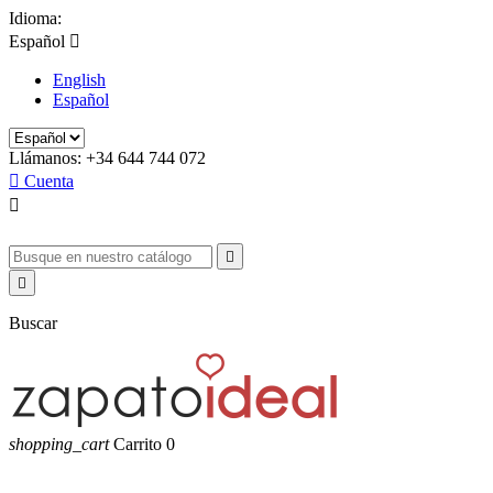
Idioma:
Español

English
Español
Llámanos:
+34 644 744 072

Cuenta



Buscar
shopping_cart
Carrito
0