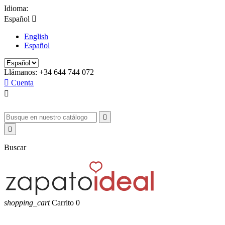
Idioma:
Español

English
Español
Llámanos:
+34 644 744 072

Cuenta



Buscar
shopping_cart
Carrito
0