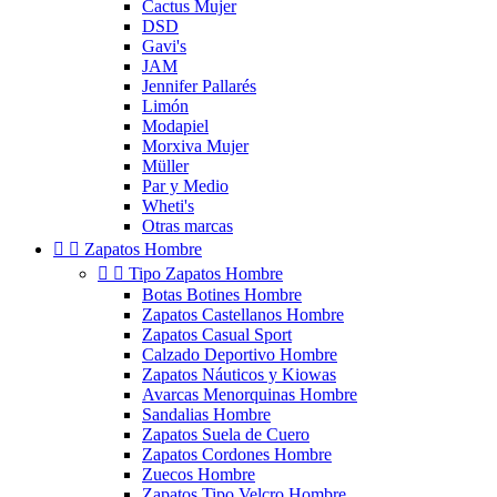
Cactus Mujer
DSD
Gavi's
JAM
Jennifer Pallarés
Limón
Modapiel
Morxiva Mujer
Müller
Par y Medio
Wheti's
Otras marcas


Zapatos Hombre


Tipo Zapatos Hombre
Botas Botines Hombre
Zapatos Castellanos Hombre
Zapatos Casual Sport
Calzado Deportivo Hombre
Zapatos Náuticos y Kiowas
Avarcas Menorquinas Hombre
Sandalias Hombre
Zapatos Suela de Cuero
Zapatos Cordones Hombre
Zuecos Hombre
Zapatos Tipo Velcro Hombre