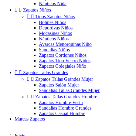
Náuticos Niña


Zapatos Niños


Tipos Zapatos Niños
Botines Niños
Deportivas Niños
Mocasines Niños
Náuticos Niños
Avarcas Menorquinas Niño
Sandalias Niños
Zapatos Cordones Niños
Zapatos Tipo Velcro Niños
Zapatos Colegiales Niño


Zapatos Tallas Grandes


Zapatos Tallas Grandes Mujer
Zapatos Salón Mujer
Sandalias Tallas Grandes Mujer


Zapatos Tallas Grandes Hombre
Zapatos Hombre Vestir
Sandalias Hombre Grandes
Zapatos Casual Hombre
Marcas Zapatos
Inicio