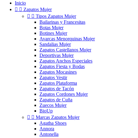
Inicio


Zapatos Mujer


Tipos Zapatos Mujer
Bailarinas y Francesitas
Botas Mujer
Botines Mujer
Avarcas Menorquinas Mujer
Sandalias Mujer
Zapatos Castellanos Mujer
Deportivas Mujer
Zapatos Anchos Especiales
Zapatos Fiesta y Bodas
Zapatos Mocasines
Zapatos Vestir
Zapatos Plataforma
Zapatos de Tacón
Zapatos Cordones Mujer
Zapatos de Cuña
Zuecos Mujer
BioUp


Marcas Zapatos Mujer
Agatha Shoes
Annora
Antonella