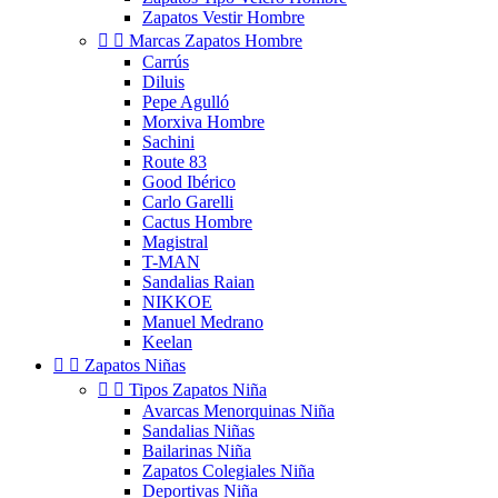
Zapatos Vestir Hombre


Marcas Zapatos Hombre
Carrús
Diluis
Pepe Agulló
Morxiva Hombre
Sachini
Route 83
Good Ibérico
Carlo Garelli
Cactus Hombre
Magistral
T-MAN
Sandalias Raian
NIKKOE
Manuel Medrano
Keelan


Zapatos Niñas


Tipos Zapatos Niña
Avarcas Menorquinas Niña
Sandalias Niñas
Bailarinas Niña
Zapatos Colegiales Niña
Deportivas Niña