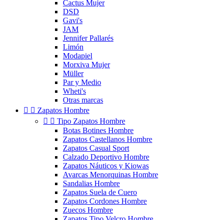
Cactus Mujer
DSD
Gavi's
JAM
Jennifer Pallarés
Limón
Modapiel
Morxiva Mujer
Müller
Par y Medio
Wheti's
Otras marcas


Zapatos Hombre


Tipo Zapatos Hombre
Botas Botines Hombre
Zapatos Castellanos Hombre
Zapatos Casual Sport
Calzado Deportivo Hombre
Zapatos Náuticos y Kiowas
Avarcas Menorquinas Hombre
Sandalias Hombre
Zapatos Suela de Cuero
Zapatos Cordones Hombre
Zuecos Hombre
Zapatos Tipo Velcro Hombre