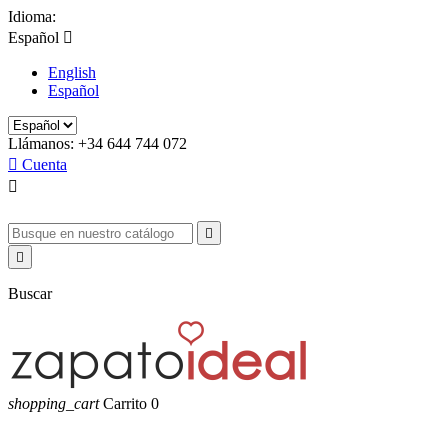
Idioma:
Español

English
Español
Llámanos:
+34 644 744 072

Cuenta



Buscar
shopping_cart
Carrito
0