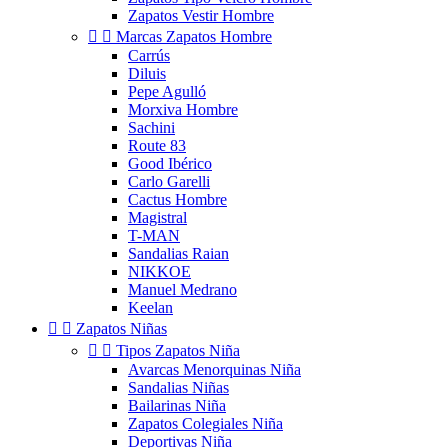
Zapatos Vestir Hombre


Marcas Zapatos Hombre
Carrús
Diluis
Pepe Agulló
Morxiva Hombre
Sachini
Route 83
Good Ibérico
Carlo Garelli
Cactus Hombre
Magistral
T-MAN
Sandalias Raian
NIKKOE
Manuel Medrano
Keelan


Zapatos Niñas


Tipos Zapatos Niña
Avarcas Menorquinas Niña
Sandalias Niñas
Bailarinas Niña
Zapatos Colegiales Niña
Deportivas Niña