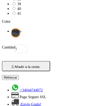
39
40
41
Color
Negro
Cantidad

Añadir a la cesta
+34644744072
Pago Seguro SSL
¡Envío Gratis!