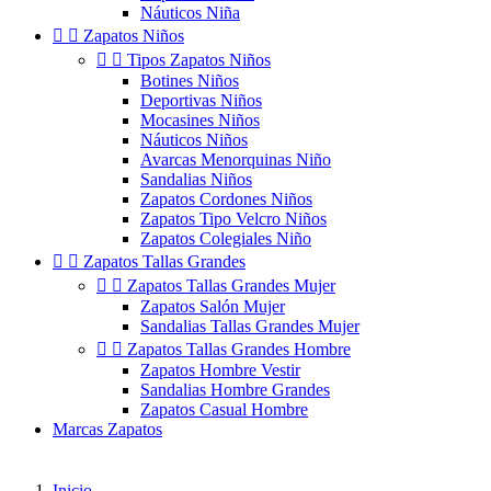
Náuticos Niña


Zapatos Niños


Tipos Zapatos Niños
Botines Niños
Deportivas Niños
Mocasines Niños
Náuticos Niños
Avarcas Menorquinas Niño
Sandalias Niños
Zapatos Cordones Niños
Zapatos Tipo Velcro Niños
Zapatos Colegiales Niño


Zapatos Tallas Grandes


Zapatos Tallas Grandes Mujer
Zapatos Salón Mujer
Sandalias Tallas Grandes Mujer


Zapatos Tallas Grandes Hombre
Zapatos Hombre Vestir
Sandalias Hombre Grandes
Zapatos Casual Hombre
Marcas Zapatos
Inicio