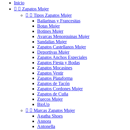
Inicio


Zapatos Mujer


Tipos Zapatos Mujer
Bailarinas y Francesitas
Botas Mujer
Botines Mujer
Avarcas Menorquinas Mujer
Sandalias Mujer
Zapatos Castellanos Mujer
Deportivas Mujer
Zapatos Anchos Especiales
Zapatos Fiesta y Bodas
Zapatos Mocasines
Zapatos Vestir
Zapatos Plataforma
Zapatos de Tacón
Zapatos Cordones Mujer
Zapatos de Cuña
Zuecos Mujer
BioUp


Marcas Zapatos Mujer
Agatha Shoes
Annora
Antonella